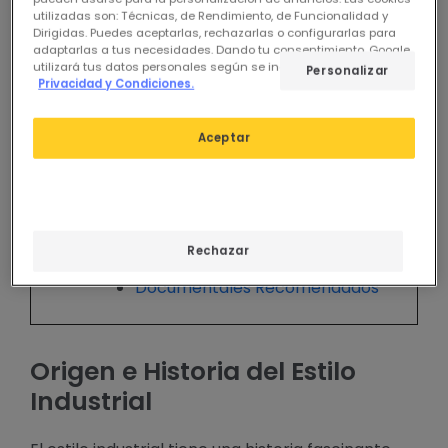
Industrial minimalista
utilizadas son: Técnicas, de Rendimiento, de Funcionalidad y
Dirigidas. Puedes aceptarlas, rechazarlas o configurarlas para
Estilo escandinavo-industrial
adaptarlas a tus necesidades. Dando tu consentimiento, Google
Fusión con mobiliario moderno
utilizará tus datos personales según se indica en su sitio de
Personalizar
Privacidad y Condiciones.
Otras combinaciones populares
Errores Comunes y Desafíos
Inspiración y Ejemplos Reales
Aceptar
Lofts industriales: referentes
visuales
Aplicación en espacios comerciales
Recursos para Profundizar
Rechazar
Libros Recomendados
Documentales Recomendados
Origen e Historia del Estilo
Industrial