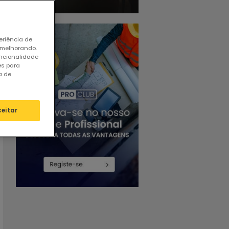
eriência de
 melhorando.
uncionalidade
es para
a de
ceitar