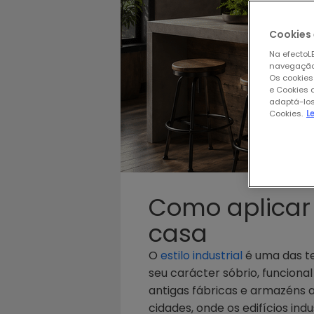
Cookies 
Na efectoLE
navegação,
Os cookies
e Cookies 
adaptá-los
Cookies.
L
Como aplicar 
casa
O
estilo industrial
é uma das te
seu carácter sóbrio, funciona
antigas fábricas e armazéns 
cidades, onde os edifícios i