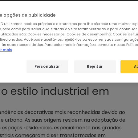
e opções de publicidade
D utilizamos cookies próprios e de terceiros para lhe oferecer uma melhor exp
 bem como para saber quais áreas do site foram visitadas e para continuar
 utilizados são: Cookies necessários; Cookies de desempenho; Cookies de f
direcionados. Você pode aceitá-los, rejeitá-los ou escolher suas configuraçõ
 às suas necessidades. Para obter mais informações, consulte nossa Polític
er mais
Personalizar
Rejeitar
A
o estilo industrial em
ndências decorativas mais reconhecidas devido ao
l e urbano. As suas origens residem na adaptação de
a espaços residenciais, especialmente nas grandes
ndustriais começaram a ser transformados em