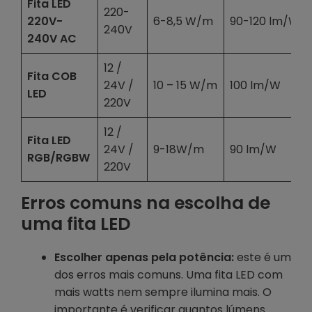
Fita LED
220-
220V-
6-8,5 W/m
90-120 lm/W
240V
240V AC
12 /
Fita COB
24V /
10 – 15 W/m
100 lm/W
LED
220V
12 /
Fita LED
24V /
9-18W/m
90 lm/W
RGB/RGBW
220V
Erros comuns na escolha de
uma fita LED
Escolher apenas pela potência:
este é um
dos erros mais comuns. Uma fita LED com
mais watts nem sempre ilumina mais. O
importante é verificar quantos lúmens