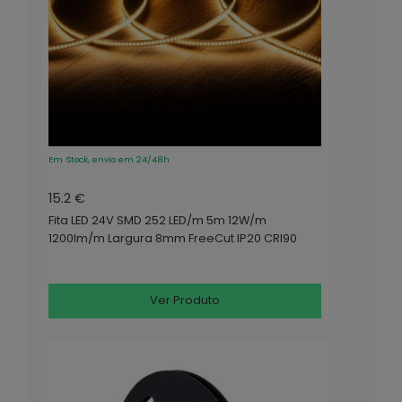
Em Stock, envio em 24/48h
15.2 €
Fita LED 24V SMD 252 LED/m 5m 12W/m
1200lm/m Largura 8mm FreeCut IP20 CRI90
Ver Produto