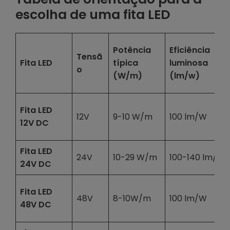
escolha de uma fita LED
Potência
Eficiência
Tensã
Fita LED
típica
luminosa
o
(W/m)
(lm/w)
Fita LED
12V
9-10 W/m
100 lm/W
12V DC
Fita LED
24V
10-29 W/m
100-140 lm/W
24V DC
Fita LED
48V
8-10W/m
100 lm/W
48V DC