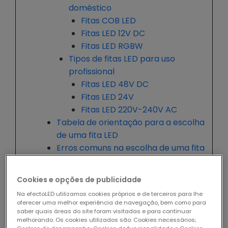
doméstico
Fitas COB LED
Fitas LED 12V DC
Fitas LED RGBW
Tipos de fitas LED para uso
profissional
Fitas LED 48V DC
Fitas LED 24V
Fitas LED 220V-240V AC
Tabela de orientação para a escolha
de uma fita LED
Erros comuns na escolha de uma fita
LED
Cookies e opções de publicidade
Na efectoLED utilizamos cookies próprios e de terceiros para lhe
O que indica a potência de
oferecer uma melhor experiência de navegação, bem como para
saber quais áreas do site foram visitadas e para continuar
uma fita LED
melhorando. Os cookies utilizados são: Cookies necessários;