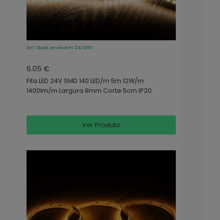
Em Stock, envio em 24/48h
6.05 €
Fita LED 24V SMD 140 LED/m 5m 12W/m
1400lm/m Largura 8mm Corte 5cm IP20
Ver Produto