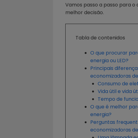
Vamos passo a passo para o aj
melhor decisão.
Tabla de contenidos
O que procurar pa
energia ou LED?
Principais diferen
economizadoras de
Consumo de elet
Vida útil e vida ú
Tempo de func
O que é melhor par
energia?
Perguntas frequen
economizadoras de
Uma lâmpada ec