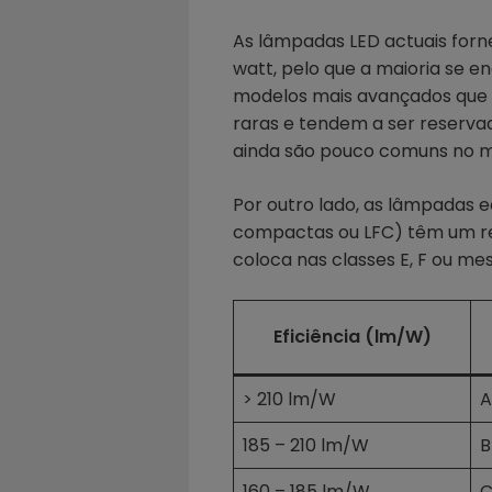
As lâmpadas LED actuais for
watt, pelo que a maioria se e
modelos mais avançados que a
raras e tendem a ser reserva
ainda são pouco comuns no m
Por outro lado, as lâmpadas 
compactas ou LFC) têm um ren
coloca nas classes E, F ou m
Eficiência (lm/W)
> 210 lm/W
A
185 – 210 lm/W
B
160 – 185 lm/W