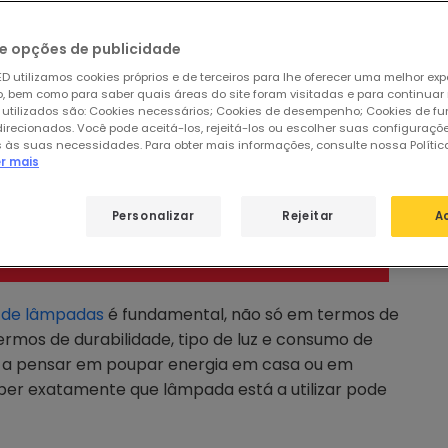
 energia (lâmpadas fluorescentes compactas ou
ra uma lâmpada e se perguntou: «Esta lâmpada é
e opções de publicidade
gia? Este guia foi concebido para responder a essa
D utilizamos cookies próprios e de terceiros para lhe oferecer uma melhor exp
, visual e não técnica.
 bem como para saber quais áreas do site foram visitadas e para continuar
 utilizados são: Cookies necessários; Cookies de desempenho; Cookies de f
direcionados. Você pode aceitá-los, rejeitá-los ou escolher suas configuraçõ
 às suas necessidades. Para obter mais informações, consulte nossa Polític
er mais
Personalizar
Rejeitar
A
s de lâmpadas
é fundamental, não só em termos de
rmos de durabilidade, tipo de luz e consumo de
ver a pensar em poupar energia em casa ou em
ber exatamente que lâmpada está a utilizar pode