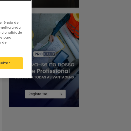
eriência de
 melhorando.
uncionalidade
es para
a de
ceitar