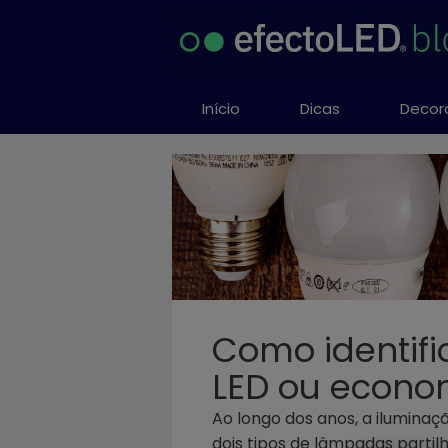
Saltar
al
contenido
Início
Dicas
Decor
Como identif
LED ou econo
Ao longo dos anos, a iluminaç
dois tipos de lâmpadas partil