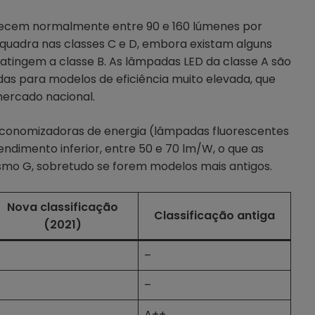
necem normalmente entre 90 e 160 lúmenes por
nquadra nas classes C e D, embora existam alguns
tingem a classe B. As lâmpadas LED da classe A são
das para modelos de eficiência muito elevada, que
ercado nacional.
economizadoras de energia (lâmpadas fluorescentes
dimento inferior, entre 50 e 70 lm/W, o que as
esmo G, sobretudo se forem modelos mais antigos.
Nova classificação
Classificação antiga
(2021)
–
–
C
A++