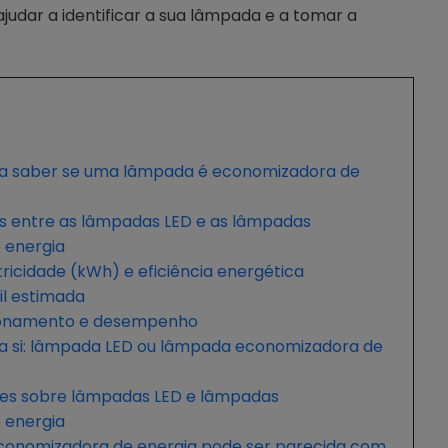
udar a identificar a sua lâmpada e a tomar a
ra saber se uma lâmpada é economizadora de
ças entre as lâmpadas LED e as lâmpadas
 energia
ricidade (kWh) e eficiência energética
til estimada
ionamento e desempenho
a si: lâmpada LED ou lâmpada economizadora de
tes sobre lâmpadas LED e lâmpadas
 energia
onomizadora de energia pode ser parecida com