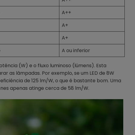
D
A++
A+
A+
G
A ou inferior
tência (W) e o fluxo luminoso (lúmens). Esta
ar as lâmpadas. Por exemplo, se um LED de 8W
eficiência de 125 lm/W, o que é bastante bom. Uma
enes apenas atinge cerca de 58 lm/W.