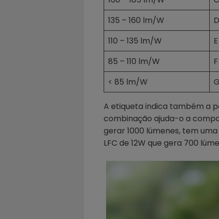
135 – 160 lm/W
110 – 135 lm/W
E
85 – 110 lm/W
F
< 85 lm/W
A etiqueta indica também a po
combinação ajuda-o a compar
gerar 1000 lúmenes, tem uma 
LFC de 12W que gera 700 lúm