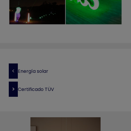
<
Energía solar
>
Certificado TÜV