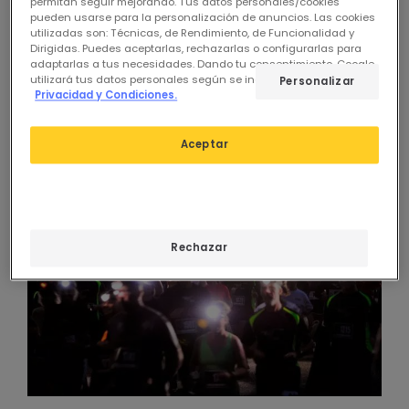
permitan seguir mejorando. Tus datos personales/cookies
La gran variedad de actividades deportivas que
pueden usarse para la personalización de anuncios. Las cookies
utilizadas son: Técnicas, de Rendimiento, de Funcionalidad y
se pueden realizar por la noche son muy
Dirigidas. Puedes aceptarlas, rechazarlas o configurarlas para
variadas y determinarán el equipamiento que
adaptarlas a tus necesidades. Dando tu consentimiento, Google
utilizará tus datos personales según se indica en su sitio de
necesitamos. Sin embargo, salir a correr o en
Personalizar
Privacidad y Condiciones.
bicicleta son algunas de las más populares
cuando el sol se pone.
Aceptar
Rechazar