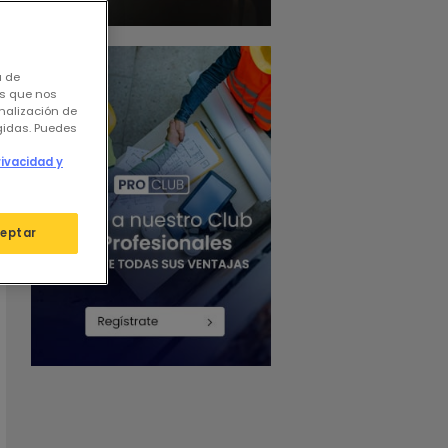
a de
os que nos
nalización de
igidas. Puedes
rivacidad y
eptar