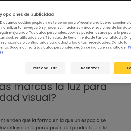
y opciones de publicidad
ED usamos cookies propias y de terceros para ofrecerte una buena experienci
, analizar tu navegación y hacer estimaciones y modelizaciones de los dat
eguir mejorando. Tus datos personales/cookies pueden usarse para la perso
Las cookies utilizadas son: Técnicas, de Rendimiento, de Funcionalidad y Dir
, rechazarlas o configurarlas para adaptarlas a tus necesidades. Dando tu
ento, Google utilizará tus datos personales según se indica en su sitio de
P
es.
Personalizar
Rechazar
Ac
as marcas la luz para
idad visual?
ntienden que la forma en la que un espacio se
uz influye en la percepción del producto, en la