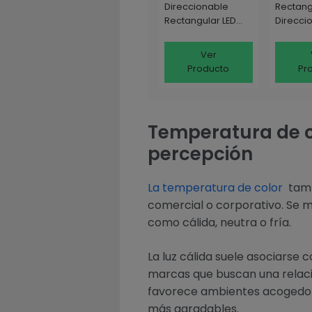
Direccionable
Rectang
Rectangular LED
Direcci
SAMSUNG Negro
OSRAM 1
LIFUD
Corte 2
Ver
Producto
Pr
Temperatura de c
percepción
La temperatura de color
tambi
comercial o corporativo. Se mi
como cálida, neutra o fría.
La luz cálida suele asociarse c
marcas que buscan una relació
favorece ambientes acogedore
más agradables.