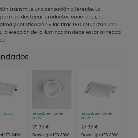
ión transmite una sensación diferente. La
permite destacar productos concretos, la
alma y sofisticación y las tiras LED refuerzan una
la elección de la iluminación debe estar alineada
rca.
endados
entrega en
En Stock, entrega en
En Stock, entrega en
48/72h
48/72h
€
39.95 €
27.95 €
ht LED 24W
Downlight LED 38W
Downlight LED 38W