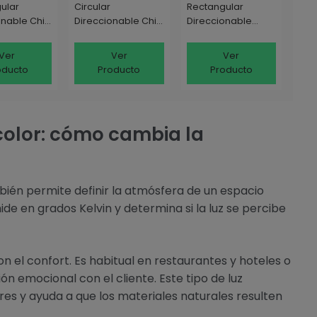
ular
Circular
Rectangular
onable Chip
Direccionable Chip
Direccionable
20 lm/W
OSRAM 120 lm/W
SAMSUNG 130lm/W
10x125 mm
LIFUD Corte Ø 160
LIFUD Corte 210x125
Ver
Ver
Ver
mm
mm
oducto
Producto
Producto
olor: cómo cambia la
én permite definir la atmósfera de un espacio
de en grados Kelvin y determina si la luz se percibe
on el confort. Es habitual en restaurantes y hoteles o
n emocional con el cliente. Este tipo de luz
s y ayuda a que los materiales naturales resulten