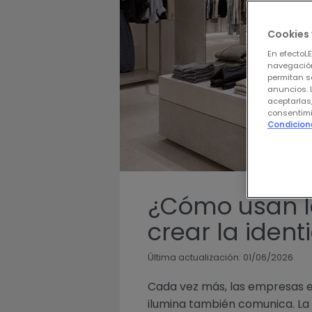
Cookies 
En efectoL
navegación
permitan s
anuncios. 
aceptarlas
consentimi
Condicion
¿Cómo usan l
crear la ident
Última actualización: 01/06/2026
Cada vez más, las empresas e
ilumina también comunica. La l