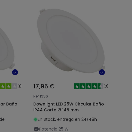
17,95 €
(
1
)
(
3
)
Ref
1996
lar Baño
Downlight LED 25W Circular Baño
IP44 Corte Ø 145 mm
del
En Stock, entrega en 24/48h
Potencia
25 W