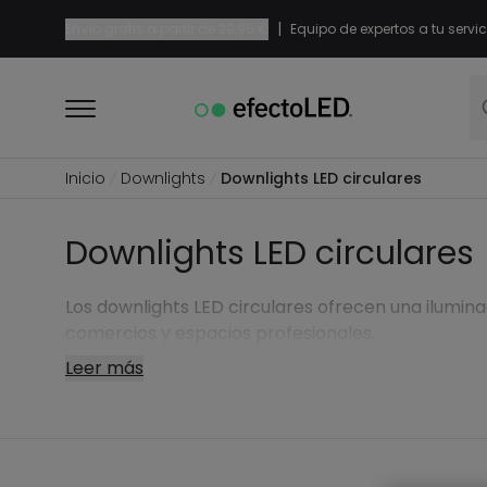
|
Envío gratis a partir de
29,95 €
Equipo de expertos a tu servic
Inicio
Downlights
Downlights LED circulares
Downlights LED circulares
Los downlights LED circulares ofrecen una ilumina
comercios y espacios profesionales.
Leer más