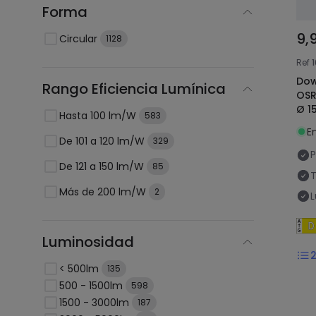
Forma
9,
Circular
1128
Ref
Dow
Rango Eficiencia Lumínica
OSR
Ø 1
Hasta 100 lm/W
583
E
De 101 a 120 lm/W
329
P
De 121 a 150 lm/W
85
T
Más de 200 lm/W
2
L
Luminosidad
< 500lm
135
500 - 1500lm
598
1500 - 3000lm
187