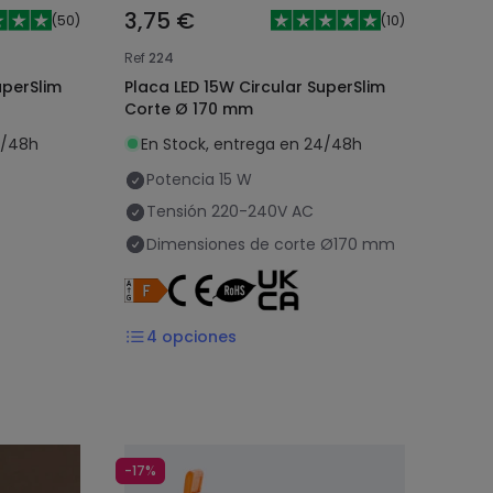
3,75 €
(
50
)
(
10
)
Ref
224
uperSlim
Placa LED 15W Circular SuperSlim
Corte Ø 170 mm
4/48h
En Stock, entrega en 24/48h
Potencia
15 W
Tensión
220-240V AC
Dimensiones de corte
Ø170 mm
4
opciones
-17%