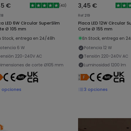
45 €
3,45 €
(
43
)
18
Ref
219
ca LED 6W Circular SuperSlim
Placa LED 12W Circular S
te Ø 105 mm
Corte Ø 155 mm
n Stock, entrega en 24/48h
En Stock, entrega en 2
otencia
6 W
Potencia
12 W
ensión
220-240V AC
Tensión
220-240V AC
imensiones de corte
Ø105 mm
Luminosidad
1200 lm
3
opciones
3
opciones