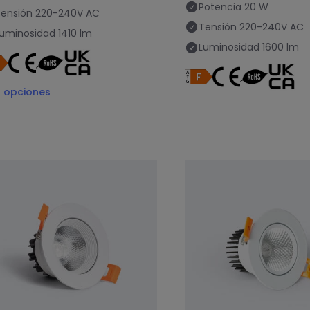
Potencia
20 W
ensión
220-240V AC
Tensión
220-240V AC
uminosidad
1410 lm
Luminosidad
1600 lm
2
opciones