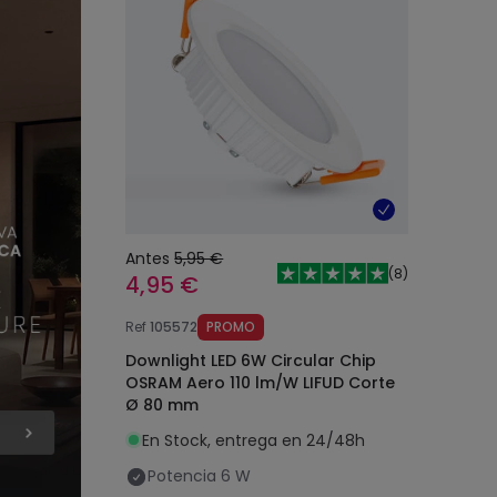
Antes
5,95 €
(
8
)
4,95 €
Ref
105572
PROMO
Downlight LED 6W Circular Chip
OSRAM Aero 110 lm/W LIFUD Corte
Ø 80 mm
En Stock, entrega en 24/48h
Potencia
6 W