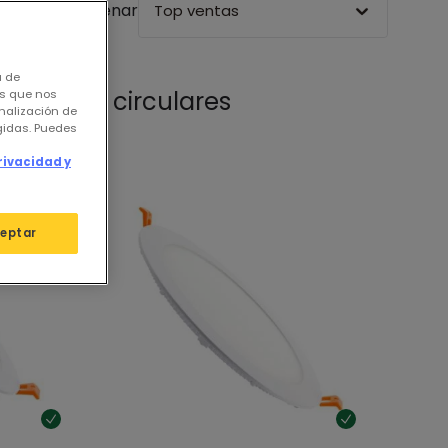
Ordenar
Top ventas
a de
ights LED circulares
os que nos
nalización de
igidas. Puedes
rivacidad y
eptar