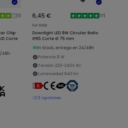
6,45 €
(
1
)
(
17
)
Ref
3068
lar Chip
Downlight LED 8W Circular Baño
UD Corte
IP65 Corte Ø 75 mm
En Stock, entrega en 24/48h
4/48h
Potencia
8 W
Tensión
220-240V AC
Luminosidad
640 lm
3
opciones