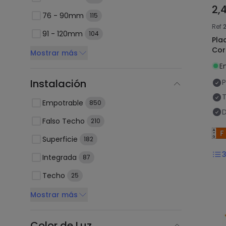
2,
76 - 90mm
115
Ref
2
91 - 120mm
104
Pla
Cor
Mostrar más
E
Instalación
P
T
Empotrable
850
D
Falso Techo
210
Superficie
182
Integrada
87
Techo
25
Mostrar más
Color de Luz