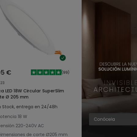
95 €
(
99
)
223
ca LED 18W Circular SuperSlim
te Ø 205 mm
n Stock, entrega en 24/48h
otencia
18 W
ensión
220-240V AC
imensiones de corte
Ø205 mm