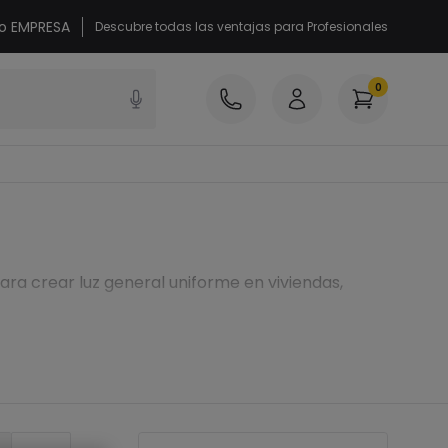
 o EMPRESA
Descubre todas las ventajas para Profesionales
0
ara crear luz general uniforme en viviendas,