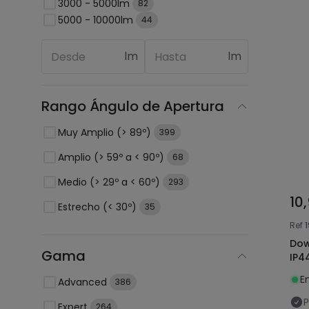
3000 - 5000lm
82
5000 - 10000lm
44
lm
lm
Rango Ángulo de Apertura
Muy Amplio (> 89º)
399
Amplio (> 59º a < 90º)
68
Medio (> 29º a < 60º)
293
10
Estrecho (< 30º)
35
Ref
Dow
Gama
IP4
E
Advanced
386
P
Expert
264