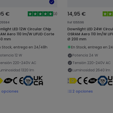
95 €
14,95 €
(
2
)
105584
Ref
105596
nlight LED 12W Circular Chip
Downlight LED 24W Circu
AM Aero 110 lm/W LIFUD Corte
OSRAM Aero 110 lm/W LIF
50 mm
Ø 200 mm
n Stock, entrega en 24/48h
En Stock, entrega en 2
otencia
12 W
Potencia
24 W
ensión
220-240V AC
Tensión
220-240V AC
uminosidad
1320 lm
Luminosidad
2640 lm
2
opciones
2
opciones