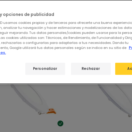
ar
de
369 productos
31
y opciones de publicidad
ED usamos cookies propias y de terceros para ofrecerte una buena experienci
stros productos destacados de
Downl
, analizar tu navegación y hacer estimaciones y modelizaciones de los dat
eguir mejorando. Tus datos personales/cookies pueden usarse para la perso
Las cookies utilizadas son: Técnicas, de Rendimiento, de Funcionalidad y Dir
, rechazarlas o configurarlas para adaptarlas a tus necesidades. Dando tu
ento, Google utilizará tus datos personales según se indica en su sitio de
P
es.
Personalizar
Rechazar
Ac