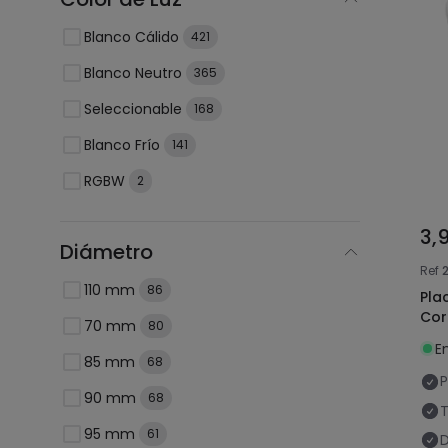
Blanco Cálido
421
Blanco Neutro
365
Seleccionable
168
Blanco Frío
141
RGBW
2
3,
Diámetro
Ref
110 mm
86
Pla
Cor
70 mm
80
E
85 mm
68
P
90 mm
68
T
95 mm
61
D