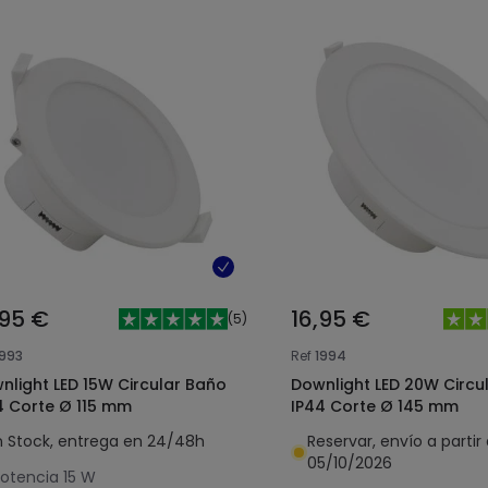
,95 €
16,95 €
(
5
)
1993
Ref
1994
nlight LED 15W Circular Baño
Downlight LED 20W Circu
4 Corte Ø 115 mm
IP44 Corte Ø 145 mm
n Stock, entrega en 24/48h
Reservar, envío a partir 
05/10/2026
otencia
15 W