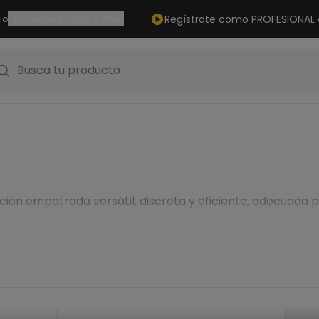
|
Regístrate como PROFESIONAL
io
Garantía hasta 5 años
Busca tu producto
ción empotrada versátil, discreta y eficiente, adecuada p