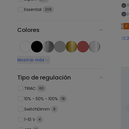
T
Essential
209
L
Colores
Mostrar más
Tipo de regulación
TRIAC
60
10% - 50% - 100%
19
SwitchDimm
6
1-10 V
4