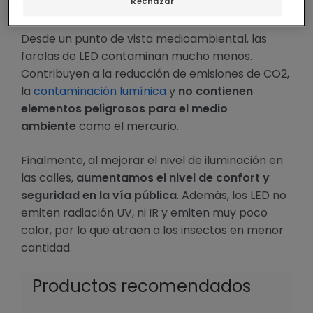
mantenimiento.
Rechazar
Desde un punto de vista medioambiental, las
farolas de LED contaminan mucho menos.
Contribuyen a la reducción de emisiones de CO2,
la
contaminación lumínica
y
no contienen
elementos peligrosos para el medio
ambiente
como el mercurio.
Finalmente, al mejorar el nivel de iluminación en
las calles,
aumentamos el nivel de confort y
seguridad en la vía pública
. Además, los LED no
emiten radiación UV, ni IR y emiten muy poco
calor, por lo que atraen a los insectos en menor
cantidad.
Productos recomendados