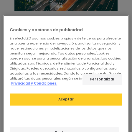
Ventajas de las farolas de LED
para alumbrado público
Cookies y opciones de publicidad
En efectoLED usamos cookies propias y de terceros para ofrecerte
una buena experiencia de navegación, analizar tu navegación y
Al adoptar este tipo de iluminación vial las
hacer estimaciones y modelizaciones de los datos que nos
ventajas que obtenemos son similares a las que
permitan seguir mejorando. Tus datos personales/cookies
pueden usarse para la personalización de anuncios. Las cookies
ofrece la tecnología LED en la mayoría de
utilizadas son: Técnicas, de Rendimiento, de Funcionalidad y
aplicaciones de iluminación general. Destacan
Dirigidas. Puedes aceptarlas, rechazarlas o configurarlas para
adaptarlas a tus necesidades. Dando tu consentimiento, Google
los
beneficios económicos que provienen del
utilizará tus datos personales según se indica en su sitio de
Personalizar
ahorro energético
que proporcionan frente a
Privacidad y Condiciones.
otras tecnologías, como halogenuros metálicos
o bombillas de vapor de sodio (aquí tenemos una
Aceptar
comparativa de las diferentes
tecnologías de
alumbrado público
, y que se sitúan entre el 40% y
el 60%. Su durabilidad es considerablemente
mayor, hasta 50.000 horas, sin necesidad de