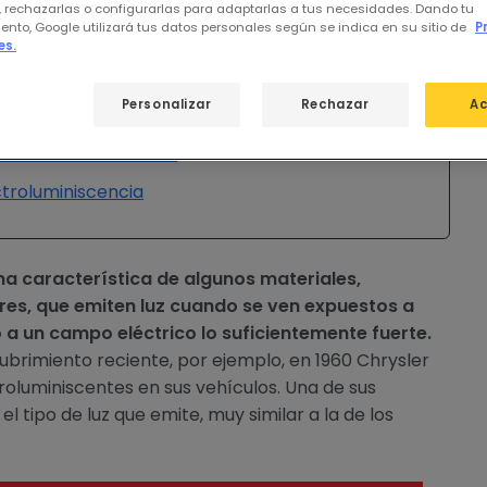
, rechazarlas o configurarlas para adaptarlas a tus necesidades. Dando tu
ento, Google utilizará tus datos personales según se indica en su sitio de
P
es.
s
Personalizar
Rechazar
Ac
 electroluminiscencia?
 electroluminiscencia
ctroluminiscencia
na característica de algunos materiales,
s, que emiten luz cuando se ven expuestos a
 a un campo eléctrico lo suficientemente fuerte.
ubrimiento reciente, por ejemplo, en 1960 Chrysler
oluminiscentes en sus vehículos. Una de sus
el tipo de luz que emite, muy similar a la de los