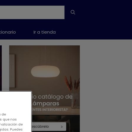
cionario
Ir a tienda
a de
os que nos
nalización de
igidas. Puedes