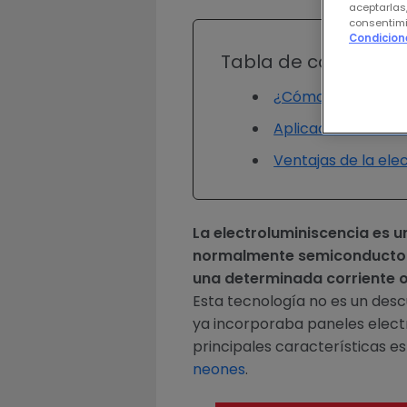
aceptarlas
consentimi
Condicion
Tabla de contenido
¿Cómo funciona la
Aplicaciones de la
Ventajas de la ele
La electroluminiscencia es u
normalmente semiconductore
una determinada corriente o
Esta tecnología no es un desc
ya incorporaba paneles electr
principales características es 
neones
.