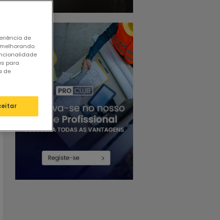
eriência de
 melhorando.
uncionalidade
es para
a de
ceitar