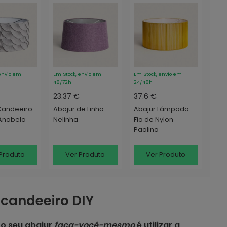
envio em
Em Stock, envio em
Em Stock, envio em
48/72h
24/48h
23.37 €
37.6 €
Candeeiro
Abajur de Linho
Abajur Lâmpada
Anabela
Nelinha
Fio de Nylon
Paolina
Produto
Ver Produto
Ver Produto
 candeeiro DIY
 o seu abajur
faça-você-mesmo
é utilizar a