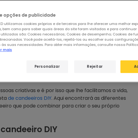
ara fazer um candeeiro você mesmo, não precisa de
ecisa é de alguns materiais, como tecido ou papel, um
e opções de publicidade
ontade de criar algo único.
D utilizamos cookies próprios e de terceiros para lhe oferecer uma melhor exp
 bem como para saber quais áreas do site foram visitadas e para continuar
 utilizados são: Cookies necessários; Cookies de desempenho; Cookies de f
direcionados. Você pode aceitá-los, rejeitá-los ou escolher suas configuraçõ
 às suas necessidades. Para obter mais informações, consulte nossa Polític
er mais
Personalizar
Rejeitar
A
as criativas e é por isso que lhe facilitamos a vida,
eta
de candeeiros DIY
. Aqui encontrará as diferentes
eeiro que pode combinar para criar o seu próprio
candeeiro DIY