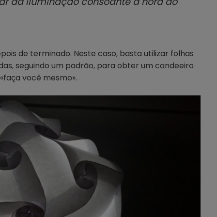
tar da iluminação consoante a hora do
ois de terminado. Neste caso, basta utilizar folhas
das, seguindo um padrão, para obter um candeeiro
o «faça você mesmo».