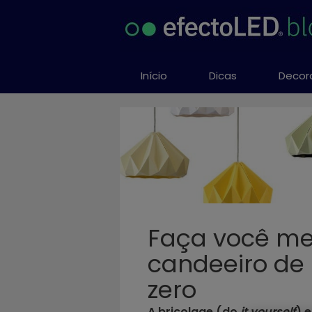
Saltar
al
contenido
Início
Dicas
Decor
Faça você me
candeeiro de 
zero
A bricolage (do
it yourself
) 