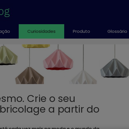
ação
Curiosidades
Produto
Glossário
smo. Crie o seu
bricolage a partir do
está cada vez mais na moda e o mundo da