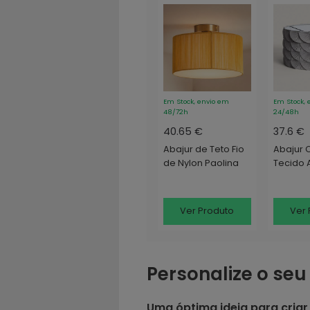
Em Stock, envio em
Em Stock, 
48/72h
24/48h
40.65 €
37.6 €
Abajur de Teto Fio
Abajur 
de Nylon Paolina
Tecido 
Ver Produto
Ver 
Personalize o seu
Uma óptima ideia para criar