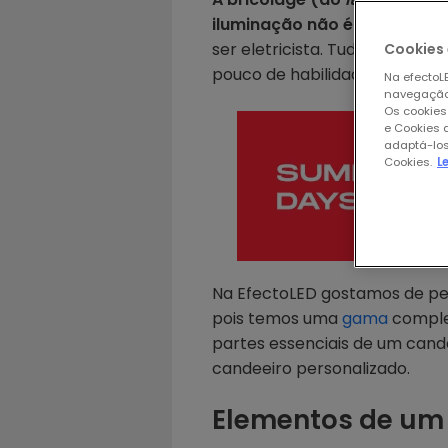
iluminação não é exceção.
P
ser eletricista. Tudo o que pr
Cookies 
pouco de habilidade e muita v
Na efectoLE
navegação,
Os cookies
e Cookies 
adaptá-los
Cookies.
L
Na EfectoLED gostamos de pesso
pois temos uma
gama
compl
partes essenciais de um cand
candeeiro personalizado.
Elementos de um 