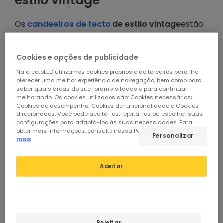
estilo vintage
Os
candeeiros de tecto
de estilo vintage
estão
em voga ultimamente, é um estilo decorativo
que normalmente se adapta muito bem aos dias
Cookies e opções de publicidade
de hoje. Podemos decorar a nossa casa com um
Na efectoLED utilizamos cookies próprios e de terceiros para lhe
toque mais contemporâneo, mas estes
oferecer uma melhor experiência de navegação, bem como para
candeeiros de design estilo vintage
adaptam-
saber quais áreas do site foram visitadas e para continuar
melhorando. Os cookies utilizados são: Cookies necessários;
se perfeitamente se soubermos como.
Cookies de desempenho; Cookies de funcionalidade e Cookies
direcionados. Você pode aceitá-los, rejeitá-los ou escolher suas
Na efectoLED também somos amantes do retro
configurações para adaptá-los às suas necessidades. Para
obter mais informações, consulte nossa Política de Cookies.
Ler
e é por isso que, dentro da nossa gama de
Personalizar
mais
candeeiros
, temos uma série de modelos
de
estilo industrial ou retro
inspirados na década
Aceitar
americana dos anos 30 e alguns mais anos 60
inspirados nos desenhos geométricos tão
peculiares a esta década
.
Rejeitar