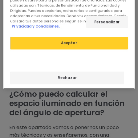
pueden usarse para la personalización de anuncios. Las cookies
utilizadas son: Técnicas, de Rendimiento, de Funcionalidad y
Dirigidas. Puedes aceptarlas, rechazarlas o configurarlas para
adaptarlas a tus necesidades. Dando tu consentimiento, Google
utilizará tus datos personales según se indica en su sitio de
Personalizar
Privacidad y Condiciones.
Aceptar
El mismo ángulo de apertura a diferentes alturas (1m, 2m y
Rechazar
3m) ilumina diferentes áreas
¿Cómo puedo calcular el
espacio iluminado en función
del ángulo de apertura?
En este apartado vamos a ponernos un poco
más técnicos y os enseñaremos, con una