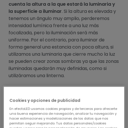
cuenta la altura a la que estará la luminaria y
la superficie a iluminar
. Si la altura es elevada y
tenemos un ángulo muy amplio, perderemos
intensidad lumínica frente a una luz más
focalizada, pero la iluminación será más
uniforme. Por el contrario, para iluminar de
forma general una estancia con poca altura, si
utilizamos una luminaria que cierre mucho la luz
se pueden crear zonas sombras ya que las zonas
iluminadas quedarán muy definidas, como si
utilizáramos una linterna.
Cookies y opciones de publicidad
En efectoLED usamos cookies propias y de terceros para ofrecerte
una buena experiencia de navegación, analizar tu navegación y
hacer estimaciones y modelizaciones de los datos que nos
permitan seguir mejorando. Tus datos personales/cookies