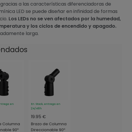
 gracias a las características diferenciadoras de
umínica LED se puede diseñar en infinidad de formas
cio.
Los LEDs no se ven afectados por la humedad,
mperatura y los ciclos de encendido y apagado.
emadamente larga.
endados
entrega en
En Stock, entrega en
24/48h
19.95 €
e Columna
Brazo de Columna
onable 90º
Direccionable 90º