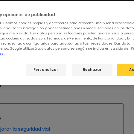
y opciones de publicidad
ED usamos cookies propias y de terceros para ofrecerte una buena experienci
, analizar tu navegación y hacer estimaciones y modelizaciones de los dat
eguir mejorando. Tus datos personales/cookies pueden usarse para la perso
Las cookies utilizadas son: Técnicas, de Rendimiento, de Funcionalidad y Dir
, rechazarlas o configurarlas para adaptarlas a tus necesidades. Dando tu
ento, Google utilizará tus datos personales según se indica en su sitio de
P
es.
de la iluminación LED en
Personalizar
Rechazar
Ac
l
s
orar la seguridad vial