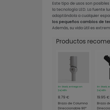
Este tipo de usos son posibles
la tecnología LED. La fuente l
adaptándola a cualquier espa
los pequeños cambios de te
Además, su vida útil es extr
Productos recom
En Stock, entrega en
En Stock, 
24/48h
24/48h
8.79 €
19.95 €
Brazo de Columna
Brazo d
Direccionable 90º
Direcci