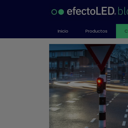
Saltar
al
contenido
Inicio
Productos
C