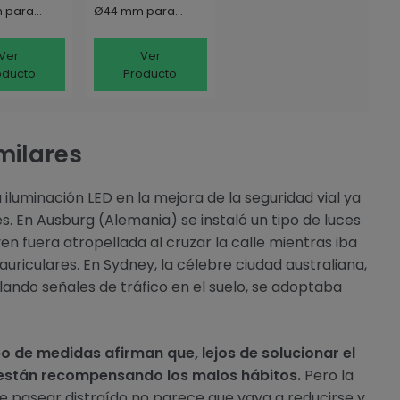
 para
Ø44 mm para
ias de
Luminarias de
do Público
Alumbrado Público
Ver
Ver
oducto
Producto
milares
a iluminación LED en la mejora de la seguridad vial ya
s. En Ausburg (Alemania) se instaló un tipo de luces
en fuera atropellada al cruzar la calle mientras iba
auriculares. En Sydney, la célebre ciudad australiana,
lando señales de tráfico en el suelo, se adoptaba
po de medidas afirman que, lejos de solucionar el
 están recompensando los malos hábitos.
Pero la
de pasear distraído no parece que vaya a reducirse y