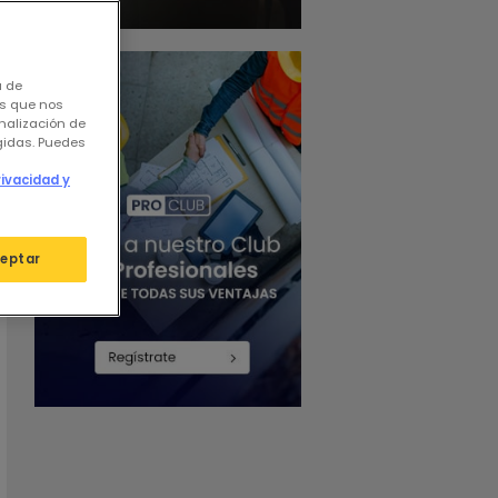
a de
os que nos
nalización de
igidas. Puedes
rivacidad y
eptar