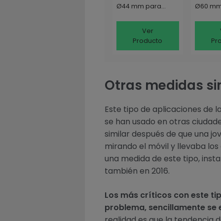
Ø44 mm para
Ø60 mm
Luminarias de
Luminar
Alumbrado Público
Alumbra
Ver
Gris
Producto
Pr
Otras medidas si
Este tipo de aplicaciones de l
se han usado en otras ciudade
similar después de que una jov
mirando el móvil y llevaba los 
una medida de este tipo, insta
también en 2016.
Los más críticos con este ti
problema, sencillamente se
realidad es que la tendencia 