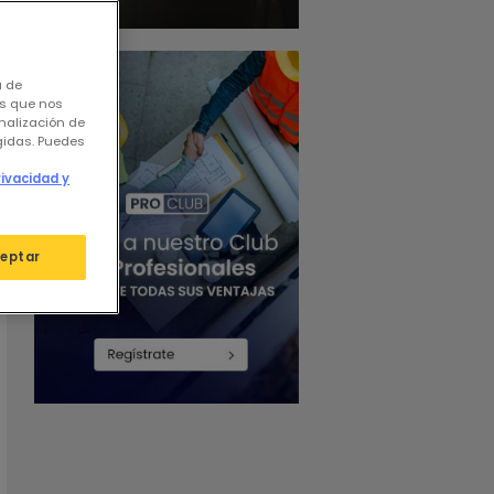
a de
os que nos
nalización de
igidas. Puedes
rivacidad y
eptar