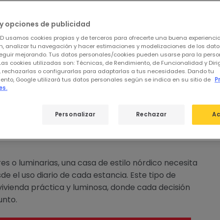
y opciones de publicidad
ED usamos cookies propias y de terceros para ofrecerte una buena experienci
, analizar tu navegación y hacer estimaciones y modelizaciones de los dat
eguir mejorando. Tus datos personales/cookies pueden usarse para la perso
Las cookies utilizadas son: Técnicas, de Rendimiento, de Funcionalidad y Dir
, rechazarlas o configurarlas para adaptarlas a tus necesidades. Dando tu
ento, Google utilizará tus datos personales según se indica en su sitio de
P
es.
ar una casa con estilo
Personalizar
Rechazar
Ac
es o luminarias, una casa de estilo nórdico necesita
e el uso diario de cada estancia. Este tipo de
vivienda práctica y luminosa, donde cada decisión
unto.