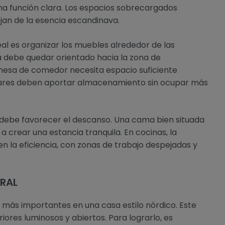
na función clara. Los espacios sobrecargados
lejan de la esencia escandinava.
eal es organizar los muebles alrededor de las
fá debe quedar orientado hacia la zona de
mesa de comedor necesita espacio suficiente
liares deben aportar almacenamiento sin ocupar más
ón debe favorecer el descanso. Una cama bien situada
 crear una estancia tranquila. En cocinas, la
n la eficiencia, con zonas de trabajo despejadas y
URAL
s más importantes en una casa estilo nórdico. Este
iores luminosos y abiertos. Para lograrlo, es