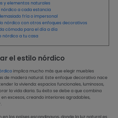
as y elementos naturales
o nórdico a cada estancia
demasiado fría o impersonal
lo nórdico con otros enfoques decorativos
da cómoda para el día a día
o nórdico a tu casa
r el estilo nórdico
nórdico
implica mucho más que elegir muebles
ezas de madera natural. Este enfoque decorativo nace
nder la vivienda: espacios funcionales, luminosos,
ar la vida diaria. Su éxito se debe a que combina
 en excesos, creando interiores agradables,
.
en en los países escandinavos, donde la luz natural es