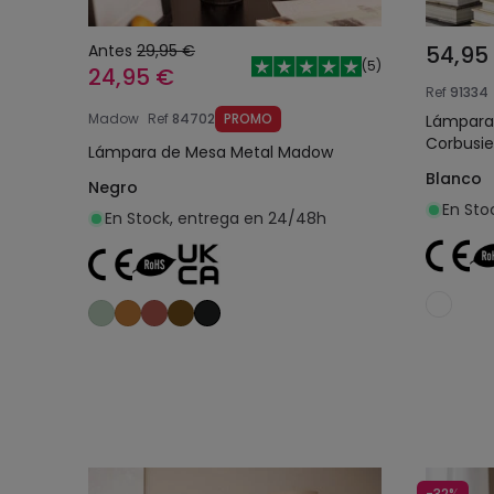
Antes
29,95 €
54,95
(
5
)
24,95 €
Ref
91334
Madow
Ref
84702
PROMO
Lámpara
Corbusie
Lámpara de Mesa Metal Madow
Blanco
Negro
En Sto
En Stock, entrega en 24/48h
Añadir al carrito
-32%