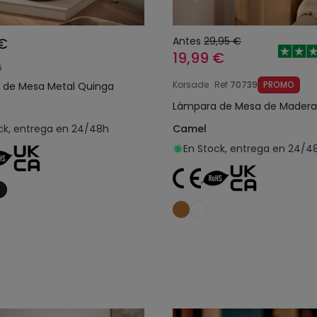
 €
Antes
29,95 €
19,99 €
6
Korsade
Ref
70739
PROMO
 de Mesa Metal Quinga
Lámpara de Mesa de Madera
ck, entrega en 24/48h
Camel
En Stock, entrega en 24/4
Añadir al carrito
Añadir al carrit