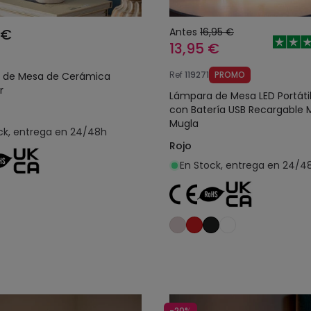
 €
Antes
16,95 €
13,95 €
Ref
119271
PROMO
 de Mesa de Cerámica
r
Lámpara de Mesa LED Portátil 
con Batería USB Recargable 
Mugla
ck, entrega en 24/48h
Rojo
En Stock, entrega en 24/4
Añadir al carrito
Añadir al carrit
-20%