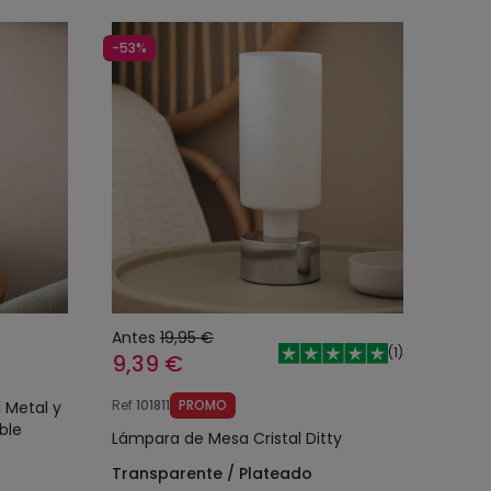
-53%
Antes
19,95 €
(
1
)
9,39 €
Ref
101811
PROMO
 Metal y
ble
Lámpara de Mesa Cristal Ditty
Transparente / Plateado