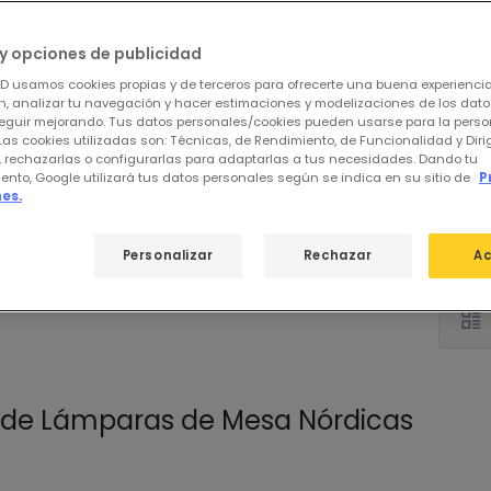
y opciones de publicidad
ED usamos cookies propias y de terceros para ofrecerte una buena experienci
, analizar tu navegación y hacer estimaciones y modelizaciones de los dat
eguir mejorando. Tus datos personales/cookies pueden usarse para la perso
Las cookies utilizadas son: Técnicas, de Rendimiento, de Funcionalidad y Dir
, rechazarlas o configurarlas para adaptarlas a tus necesidades. Dando tu
ento, Google utilizará tus datos personales según se indica en su sitio de
P
Pie
es.
Personalizar
Rechazar
Ac
 de
Lámparas de Mesa Nórdicas