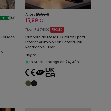
Antes
29,95 €
(
3
)
15,99 €
Tiber
Ref
74802
PROMO
 Korsade
Lámpara de Mesa LED Portátil para
Exterior Aluminio con Batería USB
Recargable Tiber
8h
Negro
En Stock, entrega en 24/48h
o
Añadir al carrito