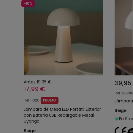
-10%
Antes
19,95 €
39,95
17,99 €
Ref
12528
Ref
119261
PROMO
Lámpara 
Lámpara de Mesa LED Portátil Exterior
Beige
con Batería USB Recargable Metal
En Sto
Uyanga
Beige