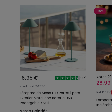
-10%
16,95 €
Antes
29
(
37
)
26,99
Kivuli
Ref
74990
Ref
120316
Lámpara de Mesa LED Portátil para
Exterior Metal con Batería USB
Lámpara
Recargable Kivuli
Inalámbr
Verde Celadón