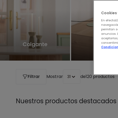
Cookies 
En efectoL
navegación
permitan s
anuncios. 
aceptarlas
consentimi
Colgante
Mesa
Condicion
Filtrar
Mostrar
de
120 productos
31
Nuestros productos destacados