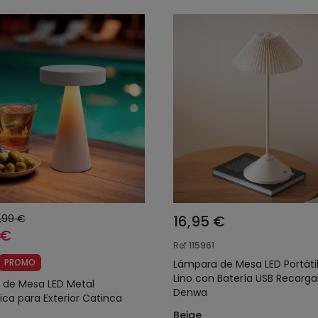
,99 €
16,95 €
 €
Ref
115961
PROMO
Lámpara de Mesa LED Portátil
Lino con Batería USB Recarga
 de Mesa LED Metal
Denwa
ica para Exterior Catinca
Beige