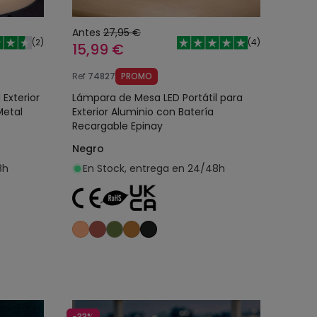
Antes
27,95 €
(
2
)
(
4
)
15,99 €
Ref
74827
PROMO
Exterior
Lámpara de Mesa LED Portátil para
Metal
Exterior Aluminio con Batería
Recargable Epinay
Negro
8h
En Stock, entrega en 24/48h
o
Añadir al carrito
-33%