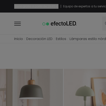
|
Envío gratis a partir de
29,95 €
Equipo de expertos a tu servic
Inicio
Decoración LED
Estilos
Lámparas estilo nórd