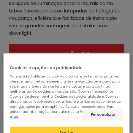
soluções de iluminação anteriores, tais como
tubos fluorescentes ou lâmpadas de halogéneo.
Poupança, eficiência e facilidade de instalação
são as grandes vantagens de instalar uma
downlight.
Cookies e opções de publicidade
Na efectoLED utilizamos cookies próprios e de terceiros para lhe
Considerações antes da
oferecer uma melhor experiência de navegação, bem como para
saber quais áreas do site foram visitadas e para continuar
instalação da downlight
melhorando. Os cookies utilizados são: Cookies necessários;
Cookies de desempenho; Cookies de funcionalidade e Cookies
direcionados. Você pode aceitá-los, rejeitá-los ou escolher suas
Vamos oferecer-lhe um guia simples para o
configurações para adaptá-los às suas necessidades. Para
obter mais informações, consulte nossa Política de Cookies.
Ler
ajudar com uma instalação que já é bastante
Personalizar
mais
simples, mas onde alguns conselhos nunca são
demais, por isso vamos começar por listar as
Aceitar