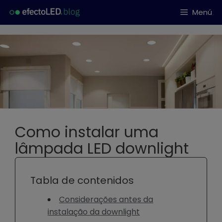
Saltar
Menú
al
contenido
Como instalar uma
lâmpada LED downlight
Tabla de contenidos
Considerações antes da
instalação da downlight