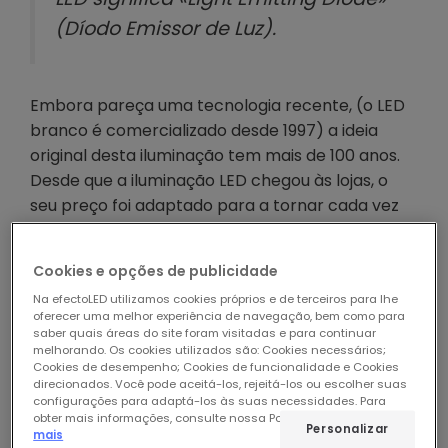
(Díodo Emissor de Luz).
Embora pareça uma tecnologia recente, (o LED
branco é comercializado desde 1997) a ideia
original desta iluminação tem mais de 100 anos.
Desde que a iluminação LED chegou às lojas, o
seu preço foi adaptado para a tornar cada vez
mais acessível e muito mais eficiente do que
outras fontes de iluminação, o que a torna
Cookies e opções de publicidade
rapidamente amortizável.
Na efectoLED utilizamos cookies próprios e de terceiros para lhe
oferecer uma melhor experiência de navegação, bem como para
TECNOLOGIA LED
saber quais áreas do site foram visitadas e para continuar
melhorando. Os cookies utilizados são: Cookies necessários;
Cookies de desempenho; Cookies de funcionalidade e Cookies
Como já detalhámos anteriormente, um LED não
direcionados. Você pode aceitá-los, rejeitá-los ou escolher suas
é mais do que um semicondutor. Portanto, a
configurações para adaptá-los às suas necessidades. Para
obter mais informações, consulte nossa Política de Cookies.
Ler
tecnologia LED consiste na união de materiais
Personalizar
mais