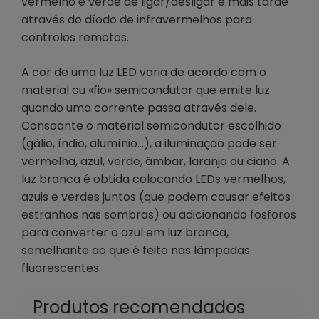
vermelho e verde de ligar/desligar e mais tarde
através do díodo de infravermelhos para
controlos remotos.
A cor de uma luz LED varia de acordo com o
material ou «fio» semicondutor que emite luz
quando uma corrente passa através dele.
Consoante o material semicondutor escolhido
(gálio, índio, alumínio…), a iluminação pode ser
vermelha, azul, verde, âmbar, laranja ou ciano. A
luz branca é obtida colocando LEDs vermelhos,
azuis e verdes juntos (que podem causar efeitos
estranhos nas sombras) ou adicionando fosforos
para converter o azul em luz branca,
semelhante ao que é feito nas lâmpadas
fluorescentes.
Produtos recomendados