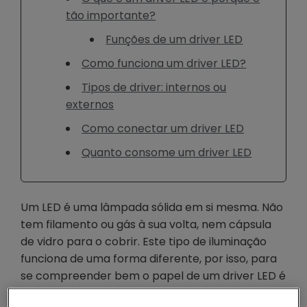
tão importante?
Funções de um driver LED
Como funciona um driver LED?
Tipos de driver: internos ou
externos
Como conectar um driver LED
Quanto consome um driver LED
Um LED é uma lâmpada sólida em si mesma. Não
tem filamento ou gás à sua volta, nem cápsula
de vidro para o cobrir. Este tipo de iluminação
funciona de uma forma diferente, por isso, para
se compreender bem o papel de um driver LED é
interessante saber como funciona um díodo LED.