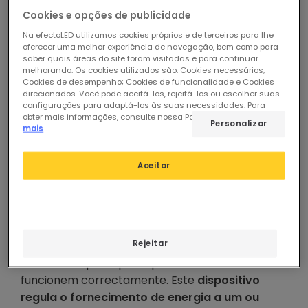
Cookies e opções de publicidade
Temos de saber que um LED é um dispositivo
semicondutor que emite luz no espectro
Na efectoLED utilizamos cookies próprios e de terceiros para lhe
oferecer uma melhor experiência de navegação, bem como para
visível quando recebe tensão entre as suas
saber quais áreas do site foram visitadas e para continuar
duas extremidades.
Se aplicarmos uma tensão
melhorando. Os cookies utilizados são: Cookies necessários;
Cookies de desempenho; Cookies de funcionalidade e Cookies
positiva entre as duas extremidades, esta torna-
direcionados. Você pode aceitá-los, rejeitá-los ou escolher suas
se positivamente polarizada e isto é quando a luz
configurações para adaptá-los às suas necessidades. Para
obter mais informações, consulte nossa Política de Cookies.
Ler
é emitida. Mas como é que um LED é alimentado?
Personalizar
mais
O que é um driver LED e
Aceitar
porque é tão importante?
Em essência, um driver é um dispositivo que
converte a corrente alternada proveniente da
Rejeitar
rede eléctrica numa corrente contínua de
tensão adequada para que as luminárias
funcionem correctamente. Este
dispositivo
regula o fornecimento de energia a um ou