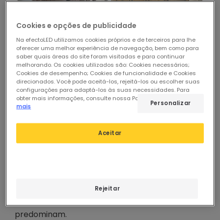
Cookies e opções de publicidade
Na efectoLED utilizamos cookies próprios e de terceiros para lhe
oferecer uma melhor experiência de navegação, bem como para
saber quais áreas do site foram visitadas e para continuar
melhorando. Os cookies utilizados são: Cookies necessários;
Decoração de estilo rústico
Cookies de desempenho; Cookies de funcionalidade e Cookies
direcionados. Você pode aceitá-los, rejeitá-los ou escolher suas
configurações para adaptá-los às suas necessidades. Para
Aqui vamos explicar 3 das chaves para decorar
obter mais informações, consulte nossa Política de Cookies.
Ler
Personalizar
uma casa rústica ou para dar esse calor extra a
mais
qualquer espaço.
Aceitar
MATERIAIS NATURAIS E CORES
Quando se trata de decoração rústica,
os
elementos naturais são os protagonistas
. Os
Rejeitar
tectos e paredes em pedra e madeira e as cores
castanho, terra e branco envelhecido
predominam.