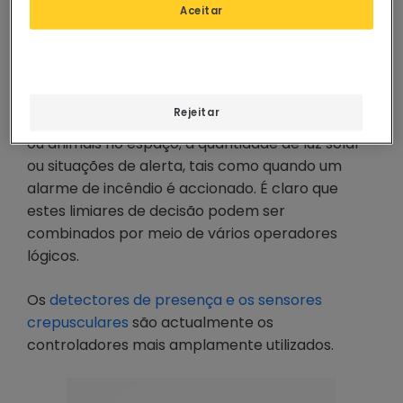
Aceitar
Estes dispositivos
permitem ajustar a luz
emitida de acordo com diferentes
parâmetros
, tais como o tempo, com a
possibilidade de definir períodos específicos do
Rejeitar
dia, semana, etc.; a presença, ou não, de pessoas
ou animais no espaço; a quantidade de luz solar
ou situações de alerta, tais como quando um
alarme de incêndio é accionado. É claro que
estes limiares de decisão podem ser
combinados por meio de vários operadores
lógicos.
Os
detectores de presença e os sensores
crepusculares
são actualmente os
controladores mais amplamente utilizados.