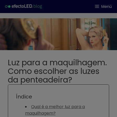
Saltar
Menú
al
contenido
Luz para a maquilhagem.
Como escolher as luzes
da penteadeira?
Índice
Qual é a melhor luz para a
maquilhagem?