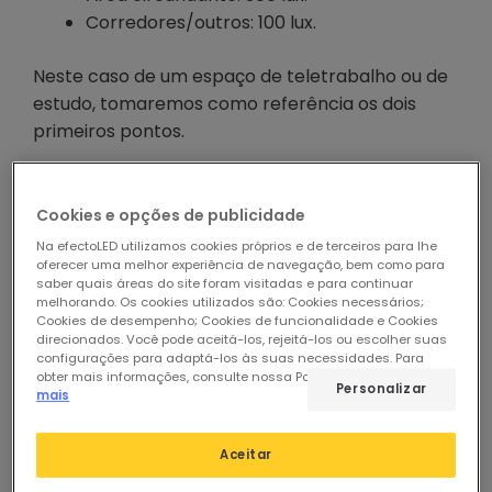
Corredores/outros: 100 lux.
Neste caso de um espaço de teletrabalho ou de
estudo, tomaremos como referência os dois
primeiros pontos.
Produtos recomendados
Cookies e opções de publicidade
Na efectoLED utilizamos cookies próprios e de terceiros para lhe
oferecer uma melhor experiência de navegação, bem como para
saber quais áreas do site foram visitadas e para continuar
melhorando. Os cookies utilizados são: Cookies necessários;
Cookies de desempenho; Cookies de funcionalidade e Cookies
direcionados. Você pode aceitá-los, rejeitá-los ou escolher suas
configurações para adaptá-los às suas necessidades. Para
obter mais informações, consulte nossa Política de Cookies.
Ler
Personalizar
mais
Aceitar