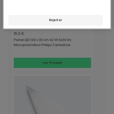
Rejeitar
Em Stock, envio em 48/72h
15.2 €
Painel LED 120 x 30 cm 42 W 4200 lm
Microprismático Philips Certadrive
Ver Produto