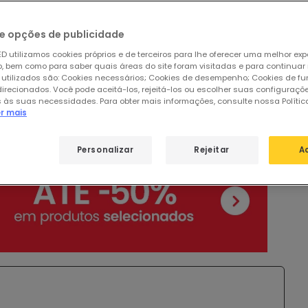
âmpada é uma das principais características que
e opções de publicidade
 um produto relativamente a outro.
Uma vida mais
s lâmpadas para substituir as que se queimam. Mas…
D utilizamos cookies próprios e de terceiros para lhe oferecer uma melhor exp
 bem como para saber quais áreas do site foram visitadas e para continuar
e uma lâmpada e como é medida? Vamos comparar
 utilizados são: Cookies necessários; Cookies de desempenho; Cookies de f
uminação que têm estado e estão presentes na
direcionados. Você pode aceitá-los, rejeitá-los ou escolher suas configuraçõ
 às suas necessidades. Para obter mais informações, consulte nossa Polític
as. Também vamos olhar para algumas
lâmpadas
que
er mais
dade.
Personalizar
Rejeitar
A