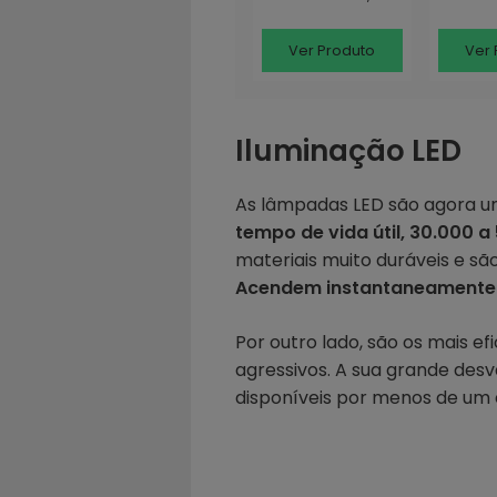
W, IP68, PAR56
18 W IP
Ver Produto
Ver 
Iluminação LED
As lâmpadas LED são agora um
tempo de vida útil, 30.000 a
materiais muito duráveis e sã
Acendem instantaneamente e
Por outro lado, são os mais 
agressivos. A sua grande des
disponíveis por menos de um 