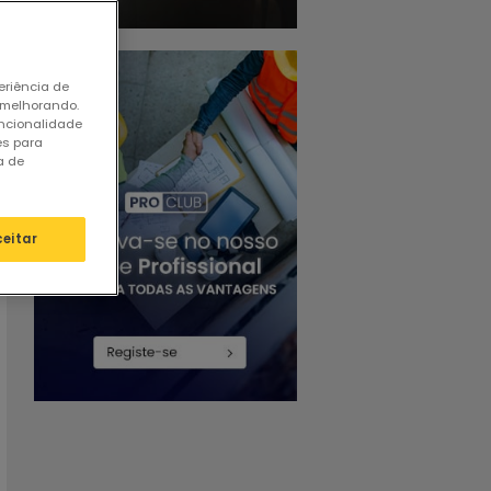
eriência de
 melhorando.
uncionalidade
es para
a de
ceitar