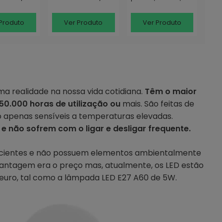
68 PAR56
18 W, IP68, PAR56
W, IP68, PAR56
Produto
Ver Produto
Ver Produto
a realidade na nossa vida cotidiana.
Têm o maior
 50.000 horas de utilização ou
mais. São feitas de
o apenas sensíveis a temperaturas elevadas.
 não sofrem com o ligar e desligar frequente.
eficientes e não possuem elementos ambientalmente
vantagem era o preço mas, atualmente, os LED estão
euro, tal como a lâmpada LED E27 A60 de 5W.