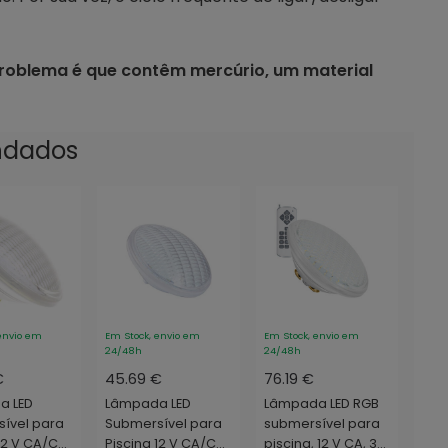
 problema é que contêm mercúrio, um material
ndados
envio em
Em Stock, envio em
Em Stock, envio em
24/48h
24/48h
€
45.69 €
76.19 €
a LED
Lâmpada LED
Lâmpada LED RGB
ível para
Submersível para
submersível para
 12 V CA/CC
Piscina 12 V CA/CC,
piscina, 12 V CA, 35