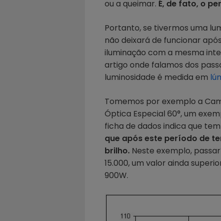
ou a queimar.
É, de fato, o 
Portanto, se tivermos uma lum
não deixará de funcionar apó
iluminação com a mesma inte
artigo onde falamos dos pass
luminosidade é medida em
lú
Tomemos por exemplo a Camp
Óptica Especial 60°, um exempl
ficha de dados indica que te
que após este período de t
brilho.
Neste exemplo, passarí
15.000, um valor ainda superi
900W.