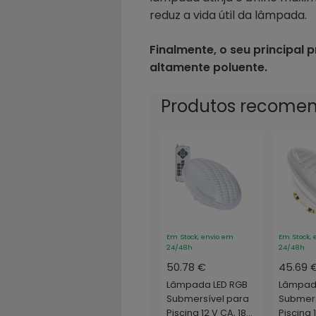
reduz a vida útil da lâmpada.
Finalmente, o seu principal
altamente poluente.
Produtos recome
Em Stock, envio em
Em Stock, 
24/48h
24/48h
50.78 €
45.69 
Lâmpada LED RGB
Lâmpad
Submersível para
Submers
Piscina 12 V CA, 18
Piscina