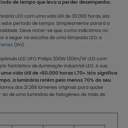
período de tempo que leva a perder desempenho.
inária LED com uma vida útil de 30.000 horas, ela
s este período de tempo. Simplesmente parará a
nsidade. Deve notar-se que, como indicámos no
os a seguir na escolha de uma lâmpada LED, a
menes
(lm).
ânula LED UFO Philips 200W 120lm/W LED com
o fantástico de iluminação industrial LED. A sua
m
uma vida útil de «50.000 horas L70». Isto significa
empo, a luminária retém pelo menos 70% do seu
amos dos 21.269 lúmenes originais para quase
or ao de uma luminária de halogéneo de mais de