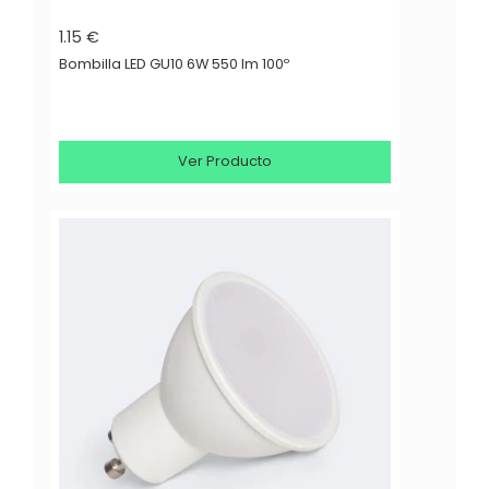
1.15 €
Bombilla LED GU10 6W 550 lm 100º
Ver Producto