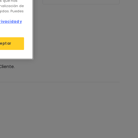
os que nos
nalización de
igidas. Puedes
e
rivacidad y
eptar
liente.