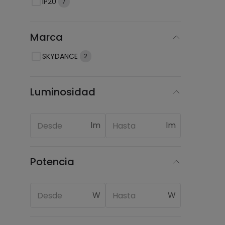
IP20
7
Marca
SKYDANCE
2
Luminosidad
lm
lm
Potencia
W
W