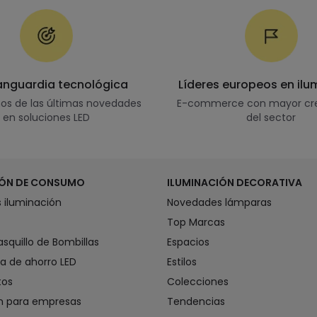
vanguardia tecnológica
Líderes europeos en ilu
s de las últimas novedades
E-commerce con mayor cr
en soluciones LED
del sector
IÓN DE CONSUMO
ILUMINACIÓN DECORATIVA
 iluminación
Novedades lámparas
Top Marcas
asquillo de Bombillas
Espacios
a de ahorro LED
Estilos
tos
Colecciones
ón para empresas
Tendencias