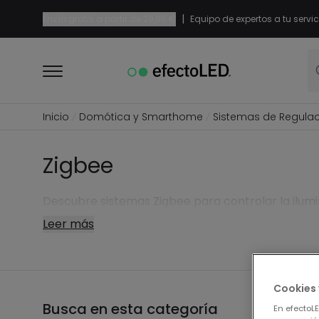
|
Envío gratis a partir de
29,95 €
Equipo de expertos a tu servic
Inicio
Domótica y Smarthome
Sistemas de Regulac
Zigbee
Descubre sistemas Zigbee para controlar la ilumi
Leer más
Cookies 
Busca en esta categoría
7 pro
En efectoL