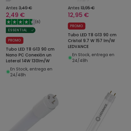
Antes
3,49 €
Antes
13,95 €
2,49 €
12,95 €
(
6
)
PROMO
ESSENTIAL
Tubo LED T8 G13 90 cm
PROMO
Cristal 9.7 W 157 lm/W
LEDVANCE
Tubo LED T8 G13 90 cm
En Stock, entrega en
Nano PC Conexión un
24/48h
Lateral 14W 130lm/W
En Stock, entrega en
24/48h