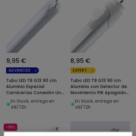
9,95 €
8,95 €
ADVANCED
EXPERT
Tubo LED T8 G13 90 cm
Tubo LED T8 G13 90 cm
Aluminio Especial
Aluminio con Detector de
Carnicerías Conexión Un
Movimiento PIR Apagado
Lateral 15W
Total 14W 100lm/w
En Stock, entrega en
En Stock, entrega en
48/72h
48/72h
-10%