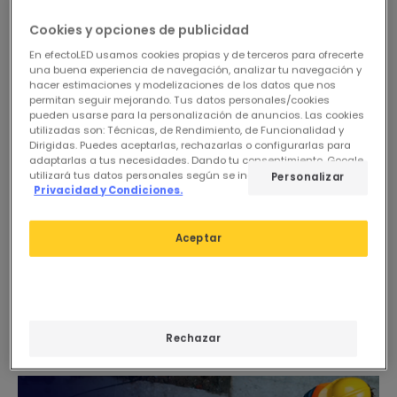
Cookies y opciones de publicidad
En efectoLED usamos cookies propias y de terceros para ofrecerte
una buena experiencia de navegación, analizar tu navegación y
hacer estimaciones y modelizaciones de los datos que nos
permitan seguir mejorando. Tus datos personales/cookies
pueden usarse para la personalización de anuncios. Las cookies
utilizadas son: Técnicas, de Rendimiento, de Funcionalidad y
Dirigidas. Puedes aceptarlas, rechazarlas o configurarlas para
Antes
10,95 €
24,95 €
adaptarlas a tus necesidades. Dando tu consentimiento, Google
9,85 €
(
1
)
utilizará tus datos personales según se indica en su sitio de
Personalizar
Privacidad y Condiciones.
ADVANCED
EXPERT
Tubo LED T8 Cristal 90cm
PROMO
Aceptar
Conexión un Lateral 12W
Tubo LED 90cm T8 G13
160lm/W (Pack 10 un)
Detector de Movimiento
En Stock, entrega en
PIR con luz de Seguridad
48/72h
14W 100lm/W Aluminio Dos
En Stock, entrega en
Laterales
48/72h
Rechazar