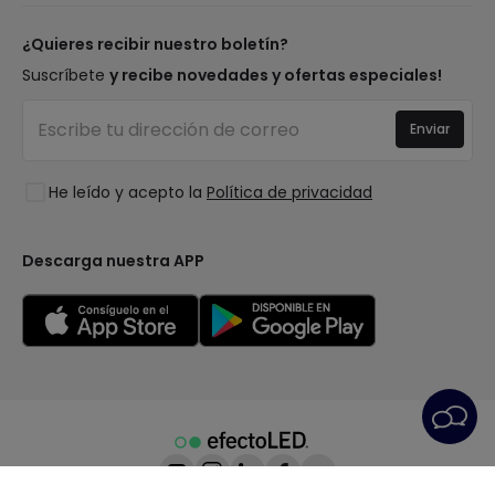
Novedades lámparas
Métodos de pago
Tipos de casquillo de Bombillas
Top Marcas
¿Quieres recibir nuestro boletín?
¿Eres profesional?
Calculadora de ahorro LED
Espacios
Suscríbete
y recibe novedades y ofertas especiales!
Tiendas
Presupuestos
Estilos
Canal de denuncias
Iluminación para empresas
Enviar
Colecciones
Preguntas frecuentes
Liquidación OutLED
Tendencias
Únete a nosotros
He leído y acepto la
Política de privacidad
LoveYouGreen
Iniciar sesión
Descarga nuestra APP