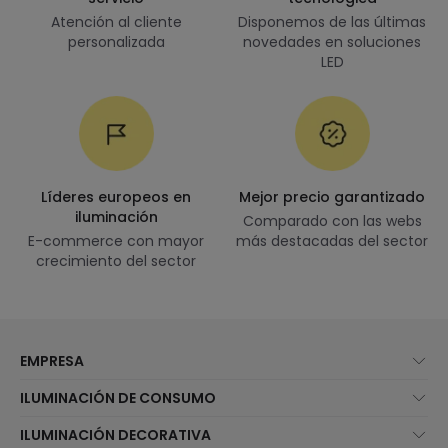
Atención al cliente
Disponemos de las últimas
personalizada
novedades en soluciones
LED
Líderes europeos en
Mejor precio garantizado
iluminación
Comparado con las webs
E-commerce con mayor
más destacadas del sector
crecimiento del sector
EMPRESA
Quiénes somos
ILUMINACIÓN DE CONSUMO
Atención al cliente
Novedades iluminación
ILUMINACIÓN DECORATIVA
Métodos de envío
Marcas