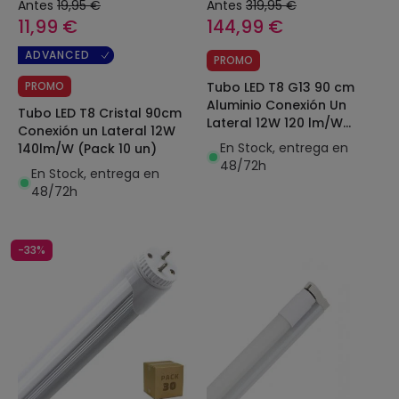
Antes
19,95 €
Antes
319,95 €
11,99 €
144,99 €
ADVANCED
PROMO
PROMO
Tubo LED T8 G13 90 cm
Aluminio Conexión Un
Tubo LED T8 Cristal 90cm
Lateral 12W 120 lm/W
Conexión un Lateral 12W
(Pack 30 un)
En Stock, entrega en
140lm/W (Pack 10 un)
48/72h
En Stock, entrega en
48/72h
-33%