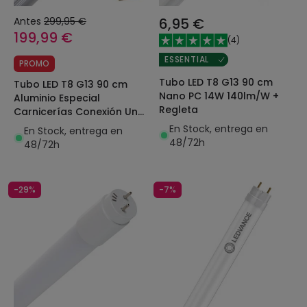
Antes
299,95 €
6,95 €
199,99 €
(
4
)
ESSENTIAL
PROMO
Tubo LED T8 G13 90 cm
Tubo LED T8 G13 90 cm
Nano PC 14W 140lm/W +
Aluminio Especial
Regleta
Carnicerías Conexión Un
Lateral 12W 120 lm/W
En Stock, entrega en
En Stock, entrega en
(Pack 30 un)
48/72h
48/72h
-29%
-7%