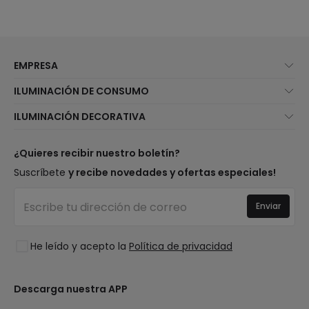
EMPRESA
Quiénes somos
ILUMINACIÓN DE CONSUMO
Atención al cliente
Novedades iluminación
ILUMINACIÓN DECORATIVA
Métodos de envío
Marcas
Novedades lámparas
Métodos de pago
Tipos de casquillo de Bombillas
Top Marcas
¿Quieres recibir nuestro boletín?
¿Eres profesional?
Calculadora de ahorro LED
Espacios
Suscríbete
y recibe novedades y ofertas especiales!
Tiendas
Presupuestos
Estilos
Canal de denuncias
Iluminación para empresas
Enviar
Colecciones
Preguntas frecuentes
Liquidación OutLED
Tendencias
Únete a nosotros
He leído y acepto la
Política de privacidad
LoveYouGreen
Iniciar sesión
Descarga nuestra APP