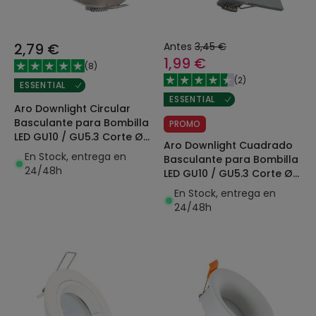
2,79 €
Antes
3,45 €
1,99 €
(
8
)
(
2
)
ESSENTIAL
ESSENTIAL
Aro Downlight Circular
Basculante para Bombilla
PROMO
LED GU10 / GU5.3 Corte Ø
Aro Downlight Cuadrado
72 mm
En Stock, entrega en
Basculante para Bombilla
24/48h
LED GU10 / GU5.3 Corte Ø
72 mm
En Stock, entrega en
24/48h