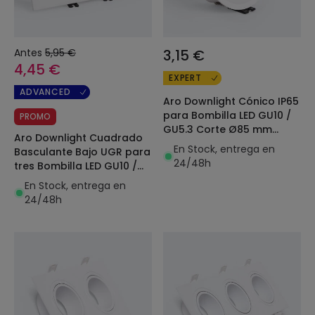
Antes
5,95 €
3,15 €
4,45 €
EXPERT
ADVANCED
Aro Downlight Cónico IP65
para Bombilla LED GU10 /
PROMO
GU5.3 Corte Ø85 mm
Aro Downlight Cuadrado
Maxis
En Stock, entrega en
Basculante Bajo UGR para
24/48h
tres Bombilla LED GU10 /
GU5.3 Corte 75x235 mm
En Stock, entrega en
Suefix
24/48h