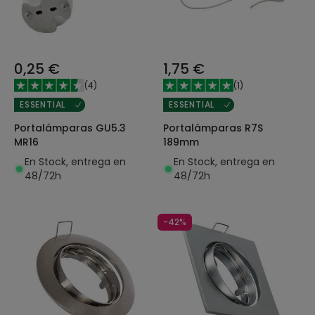
0,25 €
1,75 €
(
4
)
(
1
)
ESSENTIAL
ESSENTIAL
Portalámparas GU5.3
Portalámparas R7S
MR16
189mm
En Stock, entrega en
En Stock, entrega en
48/72h
48/72h
-42%