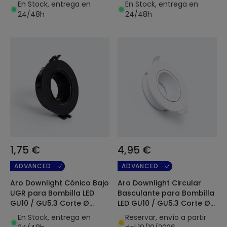
70 mm
mm
En Stock, entrega en
En Stock, entrega en
24/48h
24/48h
1,75 €
4,95 €
ADVANCED
ADVANCED
Aro Downlight Cónico Bajo
Aro Downlight Circular
UGR para Bombilla LED
Basculante para Bombilla
GU10 / GU5.3 Corte Ø
LED GU10 / GU5.3 Corte Ø
75mm
75 mm
En Stock, entrega en
Reservar, envío a partir