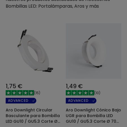
Bombillas LED: Portalámparas, Aros y más
1,75 €
1,49 €
(
15
)
(
10
)
ADVANCED
ADVANCED
Aro Downlight Circular
Aro Downlight Cónico Bajo
Basculante para Bombilla
UGR para Bombilla LED
LED GU10 / GU5.3 Corte Ø
GU10 / GU5.3 Corte Ø 70