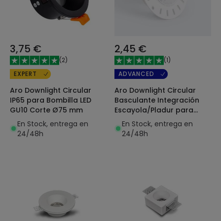
3,75 €
2,45 €
(
2
)
(
1
)
EXPERT
ADVANCED
Aro Downlight Circular
Aro Downlight Circular
IP65 para Bombilla LED
Basculante Integración
GU10 Corte Ø75 mm
Escayola/Pladur para
Bombilla LED GU10 / GU5.3
En Stock, entrega en
En Stock, entrega en
Corte Ø70 mm Suefix
24/48h
24/48h