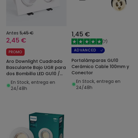
Antes
5,45 €
1,45 €
2,45 €
(
7
)
ADVANCED
PROMO
Portalámparas GU10
Aro Downlight Cuadrado
Cerámico Cable 100mm y
Basculante Bajo UGR para
Conector
dos Bombilla LED GU10 /
GU5.3 Corte 75x150 mm
En Stock, entrega en
En Stock, entrega en
Suefix
24/48h
24/48h