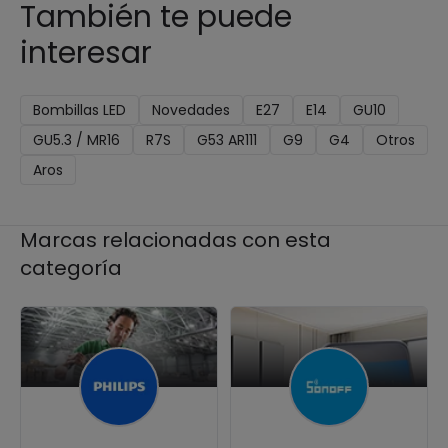
También te puede
interesar
Bombillas LED
Novedades
E27
E14
GU10
GU5.3 / MR16
R7S
G53 AR111
G9
G4
Otros
Aros
Marcas relacionadas con esta
categoría