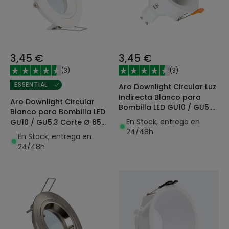
3,45 €
3,45 €
(
3
)
(
3
)
ESSENTIAL
Aro Downlight Circular Luz
Indirecta Blanco para
Aro Downlight Circular
Bombilla LED GU10 / GU5.3
Blanco para Bombilla LED
Corte Ø 70 mm
En Stock, entrega en
GU10 / GU5.3 Corte Ø 65
24/48h
mm
En Stock, entrega en
24/48h