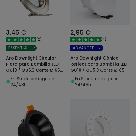
3,45 €
2,95 €
(
2
)
(
4
)
ESSENTIAL
ADVANCED
Aro Downlight Circular
Aro Downlight Cónico
Plata para Bombilla LED
Reflect para Bombilla LED
GU10 / GU5.3 Corte Ø 65
GU10 / GU5.3 Corte Ø 85
mm
mm
En Stock, entrega en
En Stock, entrega en
24/48h
24/48h