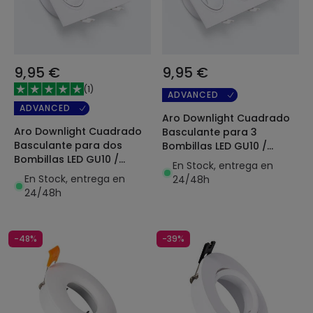
9,95 €
9,95 €
(
1
)
ADVANCED
ADVANCED
Aro Downlight Cuadrado
Aro Downlight Cuadrado
Basculante para 3
Basculante para dos
Bombillas LED GU10 /
Bombillas LED GU10 /
GU5.3 Corte 235x75 mm
En Stock, entrega en
GU5.3 Corte 75x155 mm
En Stock, entrega en
24/48h
24/48h
-48%
-39%