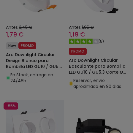
Antes
3,45 €
Antes
1,95 €
1,79 €
1,19 €
(
5
)
New
PROMO
PROMO
Aro Downlight Circular
Aro Downlight Circular
Design Blanco para
Basculante para Bombilla
Bombilla LED GU10 / GU5.3
LED GU10 / GU5.3 Corte Ø
Corte Ø 70 mm
En Stock, entrega en
75 mm
Reservar, envío
24/48h
aproximado en 90 días
-55%