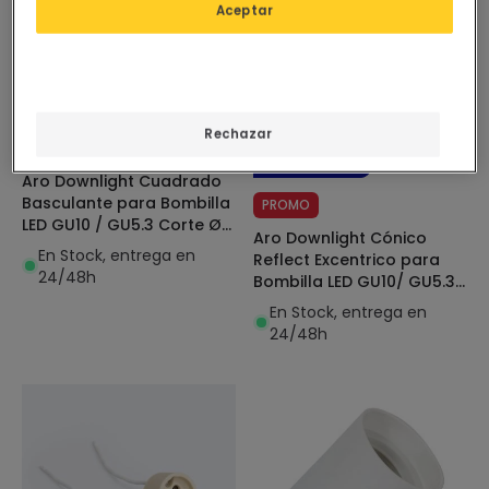
Aceptar
4,95 €
Antes
2,95 €
2,19 €
(
1
)
Rechazar
(
2
)
ADVANCED
ADVANCED
Aro Downlight Cuadrado
Basculante para Bombilla
PROMO
LED GU10 / GU5.3 Corte Ø
Aro Downlight Cónico
75 mm
En Stock, entrega en
Reflect Excentrico para
24/48h
Bombilla LED GU10/ GU5.3
Corte Ø 75 mm
En Stock, entrega en
24/48h