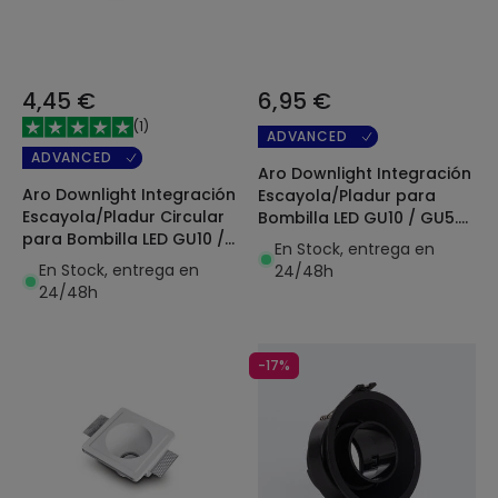
4,45 €
6,95 €
(
1
)
ADVANCED
ADVANCED
Aro Downlight Integración
Aro Downlight Integración
Escayola/Pladur para
Escayola/Pladur Circular
Bombilla LED GU10 / GU5.3
para Bombilla LED GU10 /
Corte 83x83 mm UGR17
En Stock, entrega en
GU5.3 Corte Ø133 mm
En Stock, entrega en
24/48h
UGR17
24/48h
-17%