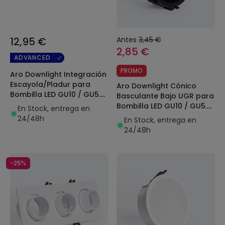
12,95 €
Antes
3,45 €
2,85 €
ADVANCED
PROMO
Aro Downlight Integración
Escayola/Pladur para
Aro Downlight Cónico
Bombilla LED GU10 / GU5.3
Basculante Bajo UGR para
Corte 153x153 mm UGR17
Bombilla LED GU10 / GU5.3
En Stock, entrega en
Corte Ø85 mm Suefix
24/48h
En Stock, entrega en
24/48h
-25%