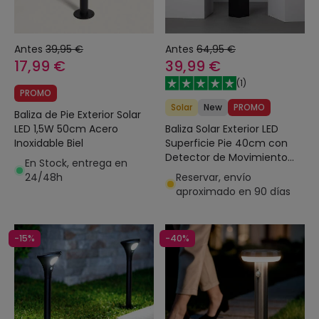
Antes
39,95 €
Antes
64,95 €
17,99 €
39,99 €
(
1
)
PROMO
Solar
New
PROMO
Baliza de Pie Exterior Solar
Baliza Solar Exterior LED
LED 1,5W 50cm Acero
Superficie Pie 40cm con
Inoxidable Biel
Detector de Movimiento
En Stock, entrega en
Kenya
Reservar, envío
24/48h
aproximado en 90 días
-15%
-40%