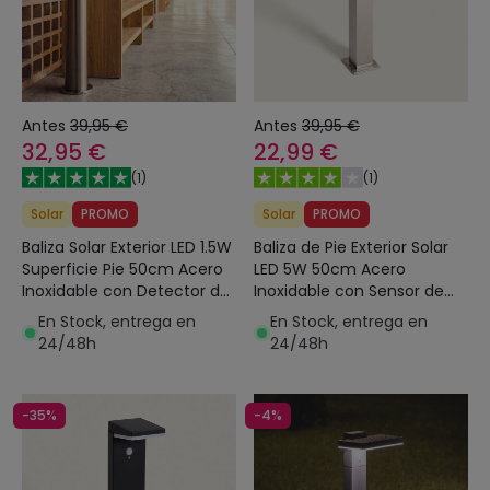
Antes
39,95 €
Antes
39,95 €
32,95 €
22,99 €
(
1
)
(
1
)
Solar
PROMO
Solar
PROMO
Baliza Solar Exterior LED 1.5W
Baliza de Pie Exterior Solar
Superficie Pie 50cm Acero
LED 5W 50cm Acero
Inoxidable con Detector de
Inoxidable con Sensor de
Movimiento Inti
Movimiento Barton Square
En Stock, entrega en
En Stock, entrega en
24/48h
24/48h
-35%
-4%