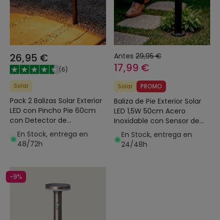
26,95 €
Antes
29,95 €
17,99 €
(
6
)
Solar
Solar
PROMO
Pack 2 Balizas Solar Exterior
Baliza de Pie Exterior Solar
LED con Pincho Pie 60cm
LED 1,5W 50cm Acero
con Detector de
Inoxidable con Sensor de
Movimiento
Movimiento Ashier
En Stock, entrega en
En Stock, entrega en
48/72h
24/48h
-9%