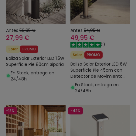
Antes
59,95 €
Antes
54,95 €
27,99 €
49,95 €
(
1
)
Solar
PROMO
Solar
PROMO
Baliza Solar Exterior LED 1.5W
Baliza Solar Exterior LED 6W
Superficie Pie 80cm Siparia
Superficie Pie 45cm con
En Stock, entrega en
Detector de Movimiento
24/48h
Helios Inox
En Stock, entrega en
24/48h
-18%
-42%