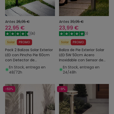
Antes
26,95 €
Antes
39,95 €
22,95 €
23,99 €
(
6
)
(
1
)
Solar
PROMO
Solar
PROMO
Pack 2 Balizas Solar Exterior
Baliza de Pie Exterior Solar
LED con Pincho Pie 60cm
LED 5W 50cm Acero
con Detector de
Inoxidable con Sensor de
Movimiento
Movimiento Barton
En Stock, entrega en
En Stock, entrega en
48/72h
24/48h
-53%
-9%