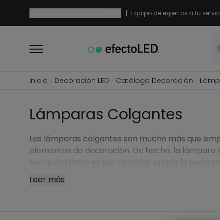
|
Envío gratis a partir de
29,95 €
Equipo de expertos a tu servic
Inicio
Decoración LED
Catálogo Decoración
Lámp
Lámparas Colgantes
Las lámparas colgantes son mucho más que sim
elementos de decoración. De hecho, la lámpara 
techo colgante es por derecho propio la pieza c
de la iluminación de los distintos espacios de tu h
Leer más