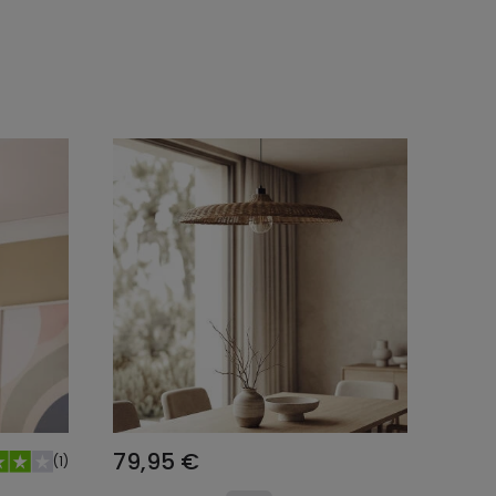
o
Añadir al carrito
79,95 €
(
1
)