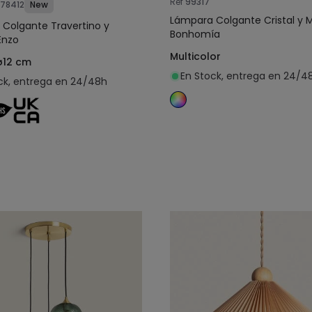
Ref
99317
178412
New
Lámpara Colgante Cristal y 
Colgante Travertino y
Bonhomía
Enzo
Multicolor
ø12 cm
En Stock, entrega en 24/4
ck, entrega en 24/48h
Añadir al carrito
Añadir al carrit