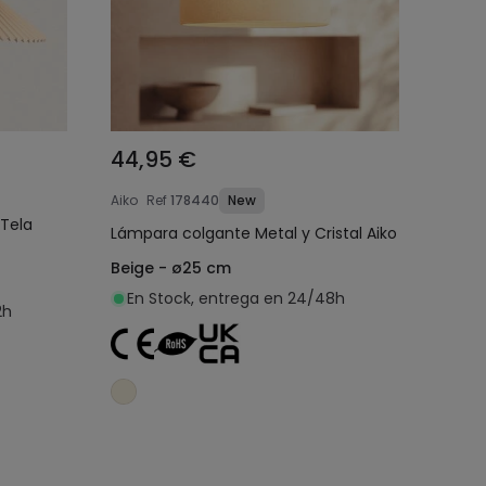
44,95 €
Aiko
Ref
178440
New
Tela
Lámpara colgante Metal y Cristal Aiko
Beige - ø25 cm
En Stock, entrega en 24/48h
2h
o
Añadir al carrito