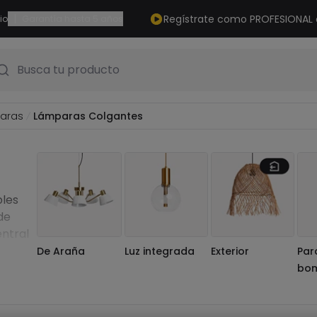
|
Regístrate como PROFESIONAL
io
Garantía hasta 5 años
Busca tu producto
aras
Lámparas Colgantes
ples
de
entral
ogar.
De Araña
Luz integrada
Exterior
Par
bom