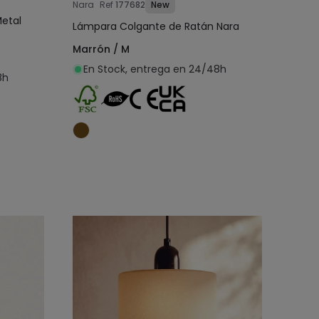
Nara
Ref
177682
New
Metal
Lámpara Colgante de Ratán Nara
Marrón / M
En Stock, entrega en 24/48h
8h
o
Añadir al carrito