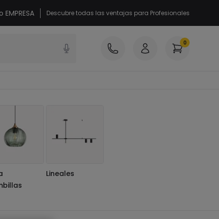
 o EMPRESA
Descubre todas las ventajas para Profesionales
0
a
Lineales
billas