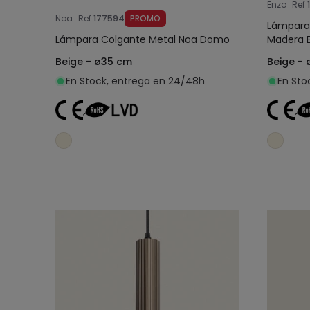
Enzo
Ref
Noa
Ref
177594
PROMO
Lámpara 
Lámpara Colgante Metal Noa Domo
Madera 
Beige - ø35 cm
Beige - 
En Stock, entrega en 24/48h
En Sto
Añadir al carrito