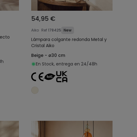
54,95 €
Aiko
Ref
178425
New
fecto
Lámpara colgante redonda Metal y
Cristal Aiko
Beige - ø30 cm
8h
En Stock, entrega en 24/48h
o
Añadir al carrito