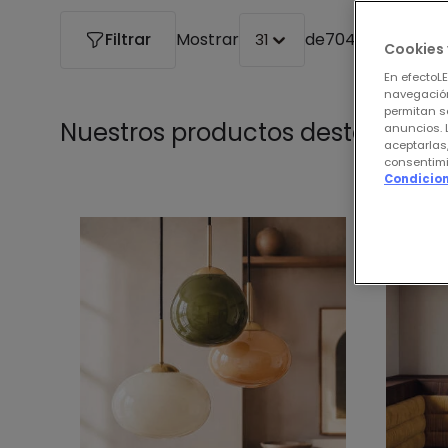
Filtrar
Mostrar
de
704 productos
31
Cookies 
En efectoL
navegación
permitan s
Nuestros productos destacados
anuncios. 
aceptarlas
consentimi
Condicion