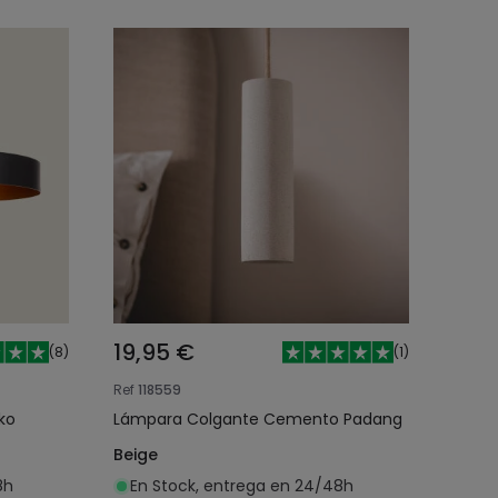
19,95 €
(
8
)
(
1
)
Ref
118559
ko
Lámpara Colgante Cemento Padang
Beige
8h
En Stock, entrega en 24/48h