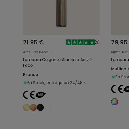
21,95 €
79,95
(
2
)
Aritz
Ref
114619
Klimt
Ref
Lámpara Colgante Aluminio Aritz 1
Lámpara 
Foco
Multicol
Bronce
En Sto
En Stock, entrega en 24/48h
Añadir al carrito