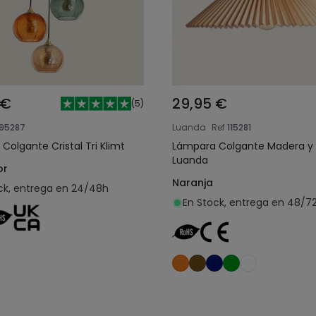
 €
29,95 €
(
5
)
95287
Luanda
Ref
115281
Colgante Cristal Tri Klimt
Lámpara Colgante Madera y 
Luanda
or
Naranja
ck, entrega en 24/48h
En Stock, entrega en 48/7
Añadir al carrito
Añadir al carrit