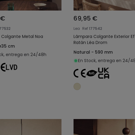
 €
69,95 €
77532
Lea
Ref
177542
 Colgante Metal Noa
Lámpara Colgante Exterior E
Ratán Léa Drom
 ø35 cm
Natural - 590 mm
ck, entrega en 24/48h
En Stock, entrega en 24/4
Añadir al carrito
Añadir al carrit