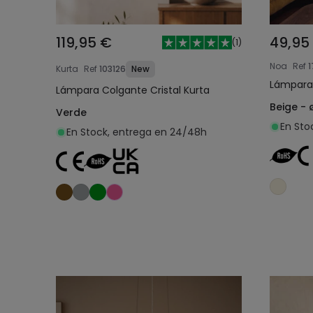
119,95 €
49,95
(
1
)
Noa
Ref
1
Kurta
Ref
103126
New
Lámpara
Lámpara Colgante Cristal Kurta
Beige -
Verde
En Sto
En Stock, entrega en 24/48h
Añadir al carrito