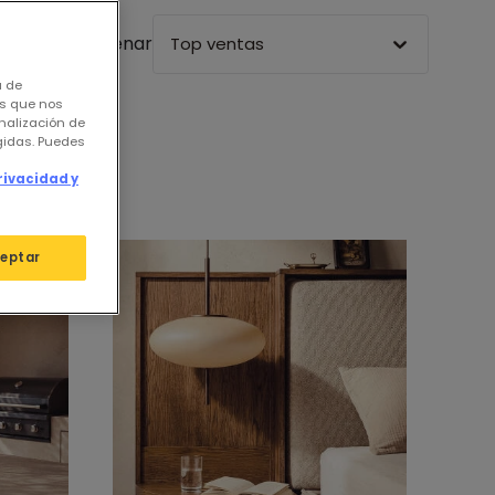
Ordenar
Top ventas
a de
os que nos
nalización de
igidas. Puedes
rivacidad y
eptar