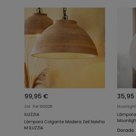
99,95 €
35,95
Zeil
Ref
100025
Moonlight
ILUZZIA
Lámpara 
Moonligh
Lámpara Colgante Madera Zeil Naisha
M ILUZZIA
Dorado