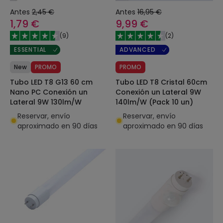
Antes
2,45 €
Antes
16,95 €
1,79 €
9,99 €
(
9
)
(
2
)
ESSENTIAL
ADVANCED
New
PROMO
PROMO
Tubo LED T8 G13 60 cm
Tubo LED T8 Cristal 60cm
Nano PC Conexión un
Conexión un Lateral 9W
Lateral 9W 130lm/W
140lm/W (Pack 10 un)
Reservar, envío
Reservar, envío
aproximado en 90 días
aproximado en 90 días