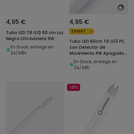
4,95 €
4,95 €
EXPERT
Tubo LED T8 G13 60 cm Luz
Negra Ultravioleta 9W
Tubo LED 60cm T8 G13 PC
En Stock, entrega en
con Detector de
24/48h
Movimiento PIR Apagado
Total Conexión un Lateral
En Stock, entrega en
9W 140lm/W
24/48h
-31%