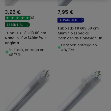
3,95 €
7,95 €
(
5
)
ADVANCED
ESSENTIAL
Tubo LED T8 G13 60 cm
Tubo LED T8 G13 60 cm
Aluminio Especial
Nano PC 9W 140lm/W +
Carnicerías Conexión Un
Regleta
Lateral 9W
En Stock, entrega en
En Stock, entrega en
48/72h
48/72h