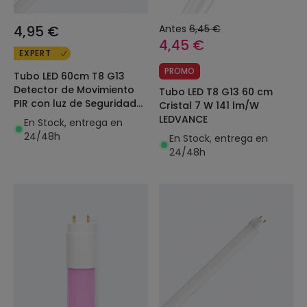
4,95 €
Antes
6,45 €
4,45 €
EXPERT
PROMO
Tubo LED 60cm T8 G13
Detector de Movimiento
Tubo LED T8 G13 60 cm
PIR con luz de Seguridad
Cristal 7 W 141 lm/W
9W 140lm/W
LEDVANCE
En Stock, entrega en
24/48h
En Stock, entrega en
24/48h