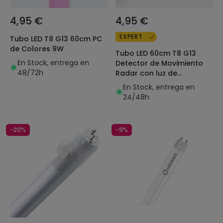
4,95 €
4,95 €
EXPERT
Tubo LED T8 G13 60cm PC
de Colores 9W
Tubo LED 60cm T8 G13
En Stock, entrega en
Detector de Movimiento
48/72h
Radar con luz de
Seguridad 9W 140lm/W
En Stock, entrega en
24/48h
-20%
-9%