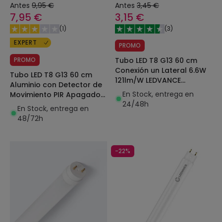
Antes
9,95 €
Antes
3,45 €
7,95 €
3,15 €
(
1
)
(
3
)
EXPERT
PROMO
PROMO
Tubo LED T8 G13 60 cm
Conexión un Lateral 6.6W
Tubo LED T8 G13 60 cm
121lm/W LEDVANCE
Aluminio con Detector de
4099854039003
En Stock, entrega en
Movimiento PIR Apagado
24/48h
Total Conexión un Lateral
En Stock, entrega en
9W 100lm/W
48/72h
-22%