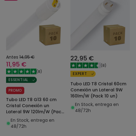
Antes
14,95 €
22,95 €
11,95 €
(
8
)
(
8
)
EXPERT
ESSENTIAL
Tubo LED T8 Cristal 60cm
Conexión un Lateral 9W
PROMO
160lm/W (Pack 10 un)
Tubo LED T8 G13 60 cm
En Stock, entrega en
Cristal Conexión un
48/72h
Lateral 9W 120lm/W (Pack
10 un)
En Stock, entrega en
48/72h