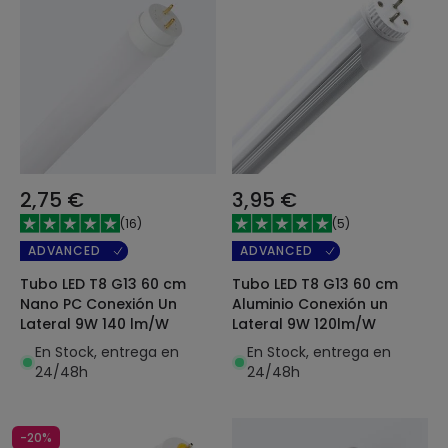
2,75 €
3,95 €
(
16
)
(
5
)
ADVANCED
ADVANCED
Tubo LED T8 G13 60 cm
Tubo LED T8 G13 60 cm
Nano PC Conexión Un
Aluminio Conexión un
Lateral 9W 140 lm/W
Lateral 9W 120lm/W
En Stock, entrega en
En Stock, entrega en
24/48h
24/48h
-20%