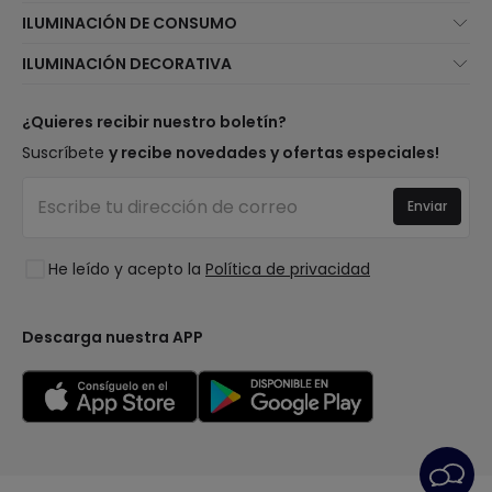
Quiénes somos
ILUMINACIÓN DE CONSUMO
Atención al cliente
Novedades iluminación
ILUMINACIÓN DECORATIVA
Métodos de envío
Marcas
Novedades lámparas
Métodos de pago
Tipos de casquillo de Bombillas
Top Marcas
¿Quieres recibir nuestro boletín?
¿Eres profesional?
Calculadora de ahorro LED
Espacios
Suscríbete
y recibe novedades y ofertas especiales!
Tiendas
Presupuestos
Estilos
Canal de denuncias
Iluminación para empresas
Enviar
Colecciones
Preguntas frecuentes
Liquidación OutLED
Tendencias
Únete a nosotros
He leído y acepto la
Política de privacidad
LoveYouGreen
Iniciar sesión
Descarga nuestra APP