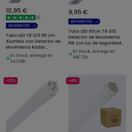
10,95 €
9,95 €
(
3
)
ADVANCED
ADVANCED
Tubo LED 60cm T8 G13
Tubo LED T8 G13 60 cm
Detector de Movimiento
Aluminio con Detector de
PIR con luz de Seguridad
Movimiento Radar
9W 100lm/W Aluminio Dos
En Stock, entrega en
Apagado Total Conexión
Laterales
En Stock, entrega en
48/72h
un Lateral 9W 100lm/W
24/48h
-27%
-41%