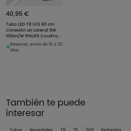
40,95 €
Tubo LED T8 G13 60 cm
Conexión un Lateral 8W
100lm/W PHILIPS CorePro
(Pack 10 un)
Reservar, envío de 10 a 20
días
También te puede
interesar
Tubos
Novedades
T8
T5
2G11
Redondos