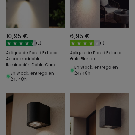
10,95 €
6,95 €
(
2
)
(
1
)
Aplique de Pared Exterior
Aplique de Pared Exterior
Acero Inoxidable
Gala Blanco
Iluminación Doble Cara
En Stock, entrega en
Satin
En Stock, entrega en
24/48h
24/48h