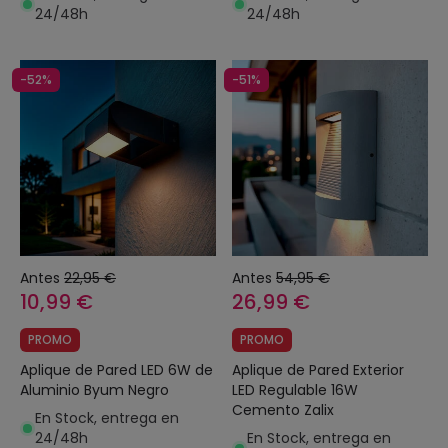
24/48h
24/48h
-52%
-51%
Antes
22,95 €
Antes
54,95 €
10,99 €
26,99 €
PROMO
PROMO
Aplique de Pared LED 6W de
Aplique de Pared Exterior
Aluminio Byum Negro
LED Regulable 16W
Cemento Zalix
En Stock, entrega en
24/48h
En Stock, entrega en