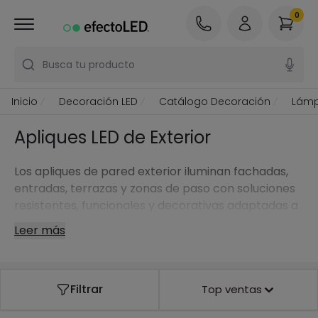
0
Busca tu producto
Inicio
Decoración LED
Catálogo Decoración
Lámp
Apliques LED de Exterior
Los apliques de pared exterior iluminan fachadas,
entradas, terrazas y zonas de paso con soluciones
resistentes, funcionales y decorativas adaptadas a
la intemperie.
Leer más
Filtrar
Top ventas