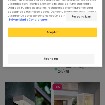
utilizadas son: Técnicas, de Rendimiento, de Funcionalidad y
Dirigidas. Puedes aceptarlas, rechazarlas o configurarlas para
adaptarlas a tus necesidades. Dando tu consentimiento, Google
utilizará tus datos personales según se indica en su sitio de
Personalizar
Privacidad y Condiciones.
12,95 €
15,95 €
Aceptar
(
5
)
(
1
)
PREMIUM
Aplique de Pared Exterior de
Acero Inoxidable Girig
Aplique de Pared Exterior
En Stock, entrega en
LED 7W Aluminio
Rechazar
24/48h
Iluminación Doble Cara
CCT Seleccionable Brooky S
En Stock, entrega en
24/48h
-8%