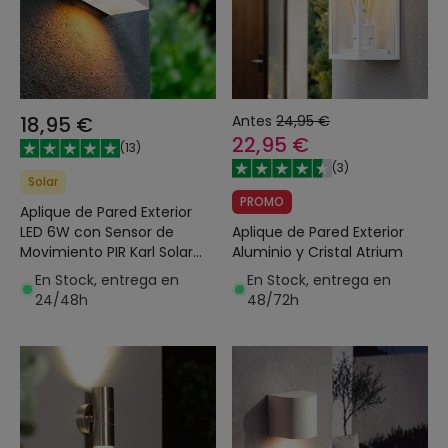
18,95 €
Antes
24,95 €
22,95 €
(
13
)
(
3
)
Solar
PROMO
Aplique de Pared Exterior
LED 6W con Sensor de
Aplique de Pared Exterior
Movimiento PIR Karl Solar
Aluminio y Cristal Atrium
Blanco
En Stock, entrega en
En Stock, entrega en
24/48h
48/72h