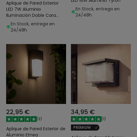
LED 16W Aluminio Tyron
Aplique de Pared Exterior
En Stock, entrega en
LED 7W Aluminio
24/48h
Iluminación Doble Cara
CCT Seleccionable Gedved
En Stock, entrega en
24/48h
22,95 €
34,95 €
(
3
)
(
1
)
PREMIUM
Aplique de Pared Exterior de
Aluminio Etnea