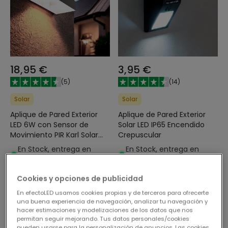
18,95 €
3,95 €
(
5
)
(
14
)
Solar
Solar
Aplique de Pared Exterior
Aplique de Pared Exterior
LED 6W con Sensor de
Solar LED IP65 Encendido
Movimiento PIR Karl Solar
Crepuscular
Negro
En Stock, entrega en
En Stock, entrega en
24/48h
24/48h
Cookies y opciones de publicidad
En efectoLED usamos cookies propias y de terceros para ofrecerte
una buena experiencia de navegación, analizar tu navegación y
hacer estimaciones y modelizaciones de los datos que nos
permitan seguir mejorando. Tus datos personales/cookies
pueden usarse para la personalización de anuncios. Las cookies