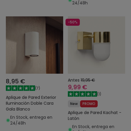
24/48h
-50%
8,95 €
Antes
19,95 €
9,99 €
(
7
)
(
1
)
Aplique de Pared Exterior
Iluminación Doble Cara
New
PROMO
Gala Blanco
Aplique de Pared Kachat -
En Stock, entrega en
Latón
24/48h
En Stock, entrega en