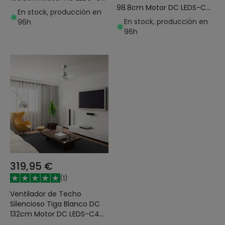
98.8cm Motor DC LEDS-C4
VE-0006-MAR
En stock, producción en
30-7973-14-F9
En stock, producción en
96h
96h
319,95 €
(
1
)
Ventilador de Techo
Silencioso Tiga Blanco DC
132cm Motor DC LEDS-C4
30-3249-CF-M1