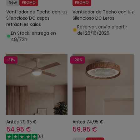
New
PROMO
PROMO
Ventilador de Techo con luz
Ventilador de Techo con luz
Silencioso DC aspas
Silencioso DC Leros
retráctiles Kaios
Reservar, envío a partir
En Stock, entrega en
del 26/10/2026
48/72h
-31%
-20%
Antes
79,95 €
Antes
74,95 €
54,95 €
59,95 €
(
5
)