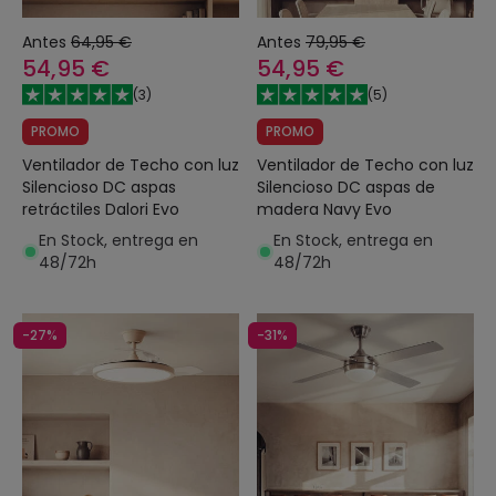
Antes
64,95 €
Antes
79,95 €
54,95 €
54,95 €
(
3
)
(
5
)
PROMO
PROMO
Ventilador de Techo con luz
Ventilador de Techo con luz
Silencioso DC aspas
Silencioso DC aspas de
retráctiles Dalori Evo
madera Navy Evo
En Stock, entrega en
En Stock, entrega en
48/72h
48/72h
-27%
-31%