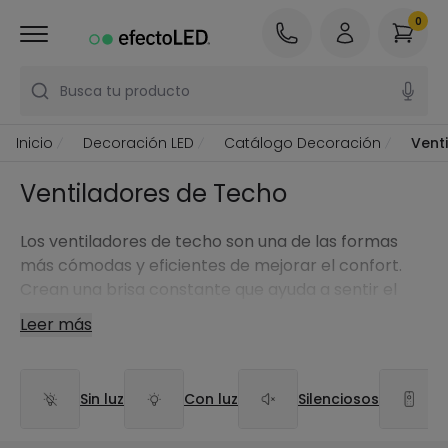
0
Busca tu producto
Inicio
Decoración LED
Catálogo Decoración
Vent
Ventiladores de Techo
Los ventiladores de techo son una de las formas
más cómodas y eficientes de mejorar el confort.
Crean una brisa constante que ayuda a sentir el
ambiente más fresco, favorecen la circulación del
Leer más
aire y, en muchos casos, también aportan
iluminación y un plus decorativo.
Sin luz
Con luz
Silenciosos