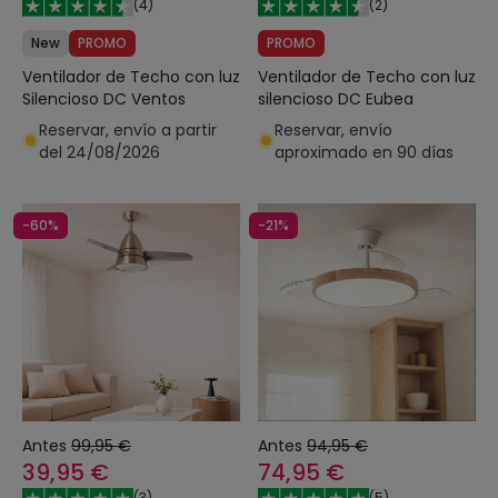
(
4
)
(
2
)
New
PROMO
PROMO
Ventilador de Techo con luz
Ventilador de Techo con luz
Silencioso DC Ventos
silencioso DC Eubea
Reservar, envío a partir
Reservar, envío
del 24/08/2026
aproximado en 90 días
-60%
-21%
Antes
99,95 €
Antes
94,95 €
39,95 €
74,95 €
(
3
)
(
5
)