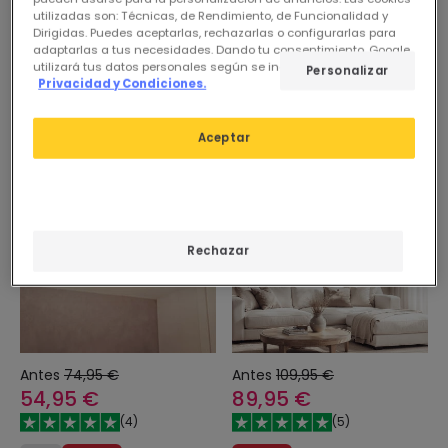
utilizadas son: Técnicas, de Rendimiento, de Funcionalidad y
Ventilador de Techo con luz
Ventilador de Techo con luz
Dirigidas. Puedes aceptarlas, rechazarlas o configurarlas para
Silencioso DC aspas
Silencioso DC aspas de
adaptarlas a tus necesidades. Dando tu consentimiento, Google
retráctiles Kleon
madera Navy Evo
utilizará tus datos personales según se indica en su sitio de
Personalizar
Privacidad y Condiciones.
En Stock, entrega en
En Stock, entrega en
48/72h
48/72h
Aceptar
-27%
-18%
Rechazar
Antes
74,95 €
Antes
109,95 €
54,95 €
89,95 €
(
4
)
(
5
)