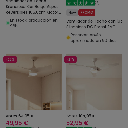
Ventilador de Techo
(
2
)
Silencioso Klar Beige Aspas
Reversibles 106.6cm Motor
New
PROMO
DC LEDS-C4 30-4864-16-
En stock, producción en
Ventilador de Techo con luz
F9
96h
Silencioso DC Forest EVO
Reservar, envío
aproximado en 90 días
-23%
-21%
Antes
64,95 €
Antes
104,95 €
49,95 €
82,95 €