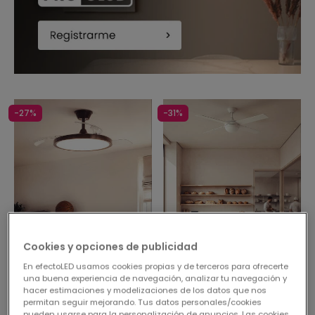
-27%
-31%
Cookies y opciones de publicidad
Antes
74,95 €
Antes
79,95 €
54,95 €
54,95 €
En efectoLED usamos cookies propias y de terceros para ofrecerte
una buena experiencia de navegación, analizar tu navegación y
(
2
)
(
5
)
hacer estimaciones y modelizaciones de los datos que nos
permitan seguir mejorando. Tus datos personales/cookies
PROMO
PROMO
pueden usarse para la personalización de anuncios. Las cookies