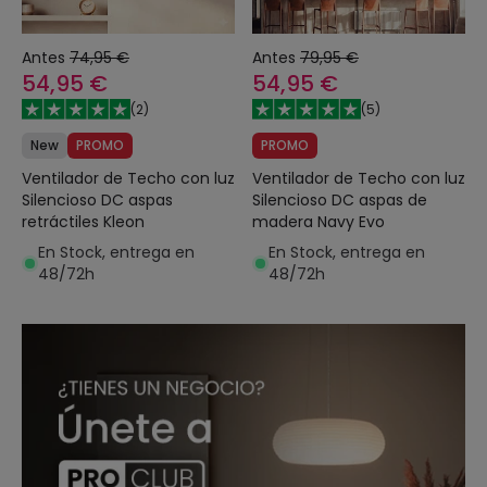
Antes
74,95 €
Antes
79,95 €
54,95 €
54,95 €
(
2
)
(
5
)
New
PROMO
PROMO
Ventilador de Techo con luz
Ventilador de Techo con luz
Silencioso DC aspas
Silencioso DC aspas de
retráctiles Kleon
madera Navy Evo
En Stock, entrega en
En Stock, entrega en
48/72h
48/72h