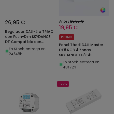
26,95 €
Antes
26,95 €
19,95 €
Regulador DALI-2 a TRIAC
con Push-Dim SKYDANCE
PROMO
DT Compatible con
Panel Táctil DALI Master
Pulsador
En Stock, entrega en
DT8 RGB 4 Zonas
24/48h
SKYDANCE TD3-4S
En Stock, entrega en
48/72h
-22%