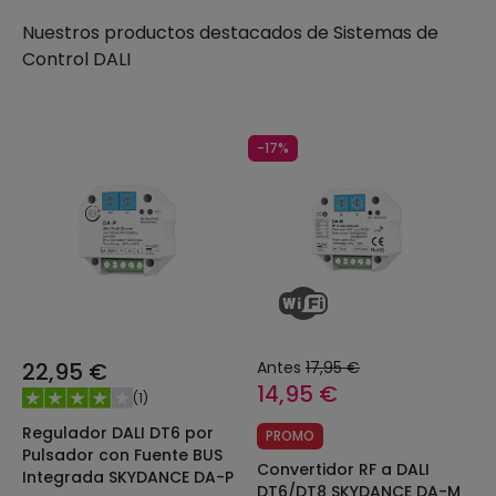
Nuestros productos destacados de
Sistemas de
Control DALI
-17%
22,95 €
Antes
17,95 €
14,95 €
(
1
)
Regulador DALI DT6 por
PROMO
Pulsador con Fuente BUS
Convertidor RF a DALI
Integrada SKYDANCE DA-P
DT6/DT8 SKYDANCE DA-M