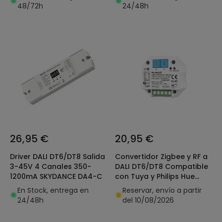
12/24V DC MiBoxer
48/72h
24/48h
26,95 €
20,95 €
Driver DALI DT6/DT8 Salida
Convertidor Zigbee y RF a
3-45V 4 Canales 350-
DALI DT6/DT8 Compatible
1200mA SKYDANCE DA4-C
con Tuya y Philips Hue
SKYDANCE DA-M(WZ)
En Stock, entrega en
Reservar, envío a partir
24/48h
del 10/08/2026