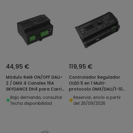
44,95 €
119,95 €
Módulo Relé ON/OFF DALI-
Controlador Regulador
2 / DMX 4 Canales 16A
OLED 5 en 1 Multi-
SKYDANCE DH4 para Carril
protocolo DMX/DALI/1-10V
DIN
Compatible con Pulsador
Bajo demanda, consultar
Reservar, envío a partir
y Mando RF SKYDANCE SK1
fecha disponibilidad
del 26/09/2026