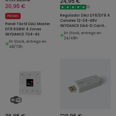
24,95 €
20,95 €
(
1
)
Regulador DALI DT6/DT8 4
PROMO
Canales 12-24-48V
Panel Táctil DALI Master
SKYDANCE DA4-D Carril
DT8 RGBW 4 Zonas
DIN para Tira LED
En Stock, entrega en
SKYDANCE TD4-4S
24/48h
En Stock, entrega en
48/72h
36,95 €
129,95 €