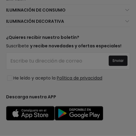
Quiénes somos
ILUMINACIÓN DE CONSUMO
Atención al cliente
Novedades iluminación
ILUMINACIÓN DECORATIVA
Métodos de envío
Marcas
Novedades lámparas
Métodos de pago
Tipos de casquillo de Bombillas
Top Marcas
¿Quieres recibir nuestro boletín?
¿Eres profesional?
Calculadora de ahorro LED
Espacios
Suscríbete
y recibe novedades y ofertas especiales!
Tiendas
Presupuestos
Estilos
Canal de denuncias
Iluminación para empresas
Enviar
Colecciones
Preguntas frecuentes
Liquidación OutLED
Tendencias
Únete a nosotros
He leído y acepto la
Política de privacidad
LoveYouGreen
Iniciar sesión
Descarga nuestra APP