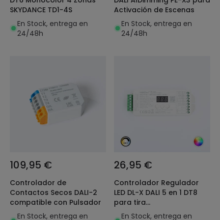
SKYDANCE TD1-4S
Activación de Escenas
En Stock, entrega en
En Stock, entrega en
24/48h
24/48h
109,95 €
26,95 €
Controlador de
Controlador Regulador
Contactos Secos DALI-2
LED DL-X DALI 5 en 1 DT8
compatible con Pulsador
para tira
Monocolor/CCT/RGB/RGBW
En Stock, entrega en
En Stock, entrega en