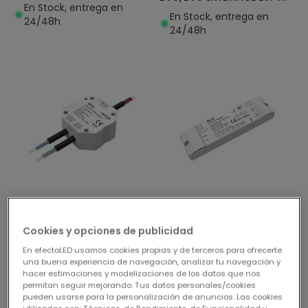
En Stock, entrega en
En Stock, entrega en
24/48h
24/48h
19,95 €
16,95 €
Cookies y opciones de publicidad
(
1
)
Convertidor RF a DALI
En efectoLED usamos cookies propias y de terceros para ofrecerte
Regulador DALI-2 a TRIAC
DT6/DT8 con BUS
una buena experiencia de navegación, analizar tu navegación y
con Push-Dim SKYDANCE
integrado SKYDANCE DA-
hacer estimaciones y modelizaciones de los datos que nos
DT-B Compatible con
ML Compatible con
En Stock, entrega en
permitan seguir mejorando. Tus datos personales/cookies
Pulsador
Pulsador
pueden usarse para la personalización de anuncios. Las cookies
En Stock, entrega en
24/48h