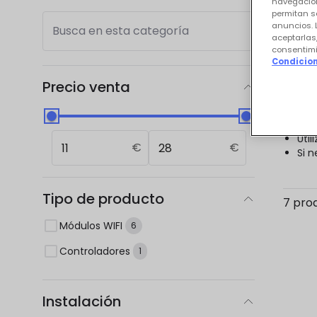
navegación
permitan s
anuncios. 
Busca en esta categoría
aceptarlas
Nue
consentimi
Condicion
Precio venta
0 res
Com
Util
€
€
Si n
Tipo de producto
7 pro
Módulos WIFI
6
Controladores
1
Instalación