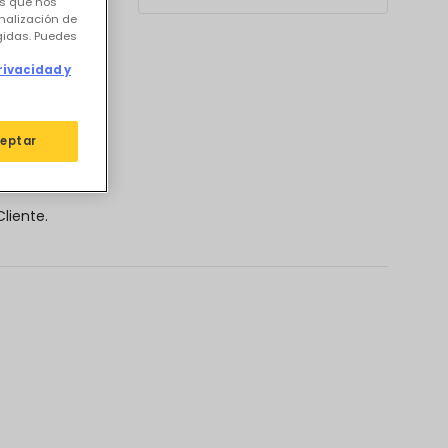
os que nos
nalización de
igidas. Puedes
e
rivacidad y
eptar
liente.