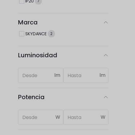
IP20
7
Marca
SKYDANCE
2
Luminosidad
lm
lm
Potencia
W
W