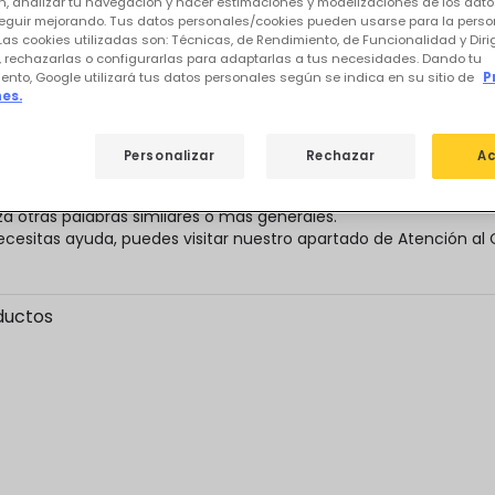
, analizar tu navegación y hacer estimaciones y modelizaciones de los dat
eguir mejorando. Tus datos personales/cookies pueden usarse para la perso
Las cookies utilizadas son: Técnicas, de Rendimiento, de Funcionalidad y Dir
, rechazarlas o configurarlas para adaptarlas a tus necesidades. Dando tu
stros productos destacados de
Zigbe
ento, Google utilizará tus datos personales según se indica en su sitio de
P
es.
Personalizar
Rechazar
Ac
ultados para tu búsqueda
"
"
prueba que todas las palabras están escritas correctamente.
iza otras palabras similares o más generales.
ecesitas ayuda, puedes visitar nuestro apartado de Atención al C
ductos