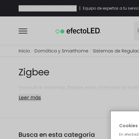
|
Envío gratis a partir de
29,95 €
Equipo de expertos a tu servic
Inicio
Domótica y Smarthome
Sistemas de Regulac
Zigbee
Descubre sistemas Zigbee para controlar la ilumi
Leer más
Cookies 
Busca en esta categoría
7 pro
En efectoL