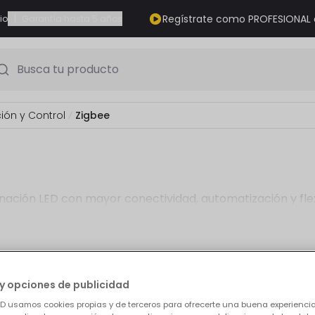
|
Regístrate como PROFESIONAL
io
Garantía hasta 5 años
Busca tu producto
ión y Control
Zigbee
nación LED con mayor conectividad, automatización y flexi
y opciones de publicidad
ductos
ED usamos cookies propias y de terceros para ofrecerte una buena experienci