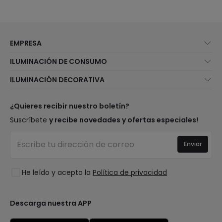
EMPRESA
Quiénes somos
ILUMINACIÓN DE CONSUMO
Atención al cliente
Novedades iluminación
ILUMINACIÓN DECORATIVA
Métodos de envío
Marcas
Novedades lámparas
Métodos de pago
Tipos de casquillo de Bombillas
Top Marcas
¿Quieres recibir nuestro boletín?
¿Eres profesional?
Calculadora de ahorro LED
Espacios
Suscríbete
y recibe novedades y ofertas especiales!
Tiendas
Presupuestos
Estilos
Canal de denuncias
Iluminación para empresas
Enviar
Colecciones
Preguntas frecuentes
Liquidación OutLED
Tendencias
Únete a nosotros
He leído y acepto la
Política de privacidad
LoveYouGreen
Iniciar sesión
Descarga nuestra APP