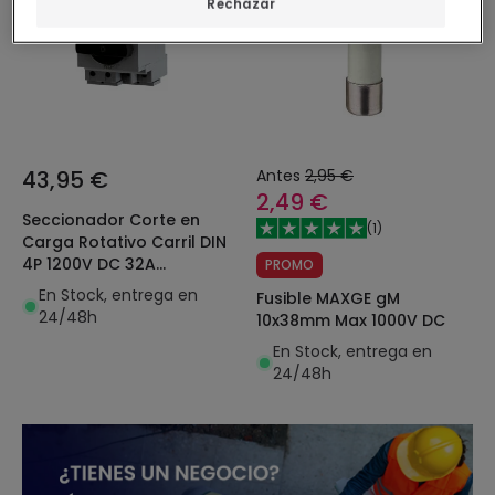
Rechazar
43,95 €
Antes
2,95 €
2,49 €
Seccionador Corte en
(
1
)
Carga Rotativo Carril DIN
4P 1200V DC 32A
PROMO
Instalación Fotovoltaica
En Stock, entrega en
Fusible MAXGE gM
MAXGE
24/48h
10x38mm Max 1000V DC
En Stock, entrega en
24/48h