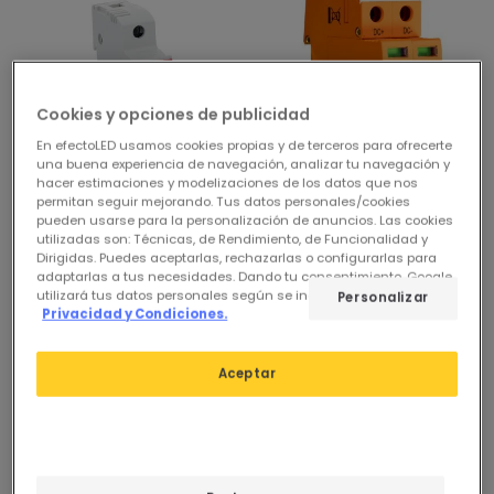
Cookies y opciones de publicidad
En efectoLED usamos cookies propias y de terceros para ofrecerte
una buena experiencia de navegación, analizar tu navegación y
hacer estimaciones y modelizaciones de los datos que nos
permitan seguir mejorando. Tus datos personales/cookies
2,95 €
40,95 €
pueden usarse para la personalización de anuncios. Las cookies
utilizadas son: Técnicas, de Rendimiento, de Funcionalidad y
(
1
)
(
1
)
Dirigidas. Puedes aceptarlas, rechazarlas o configurarlas para
adaptarlas a tus necesidades. Dando tu consentimiento, Google
Portafusibles Industrial
Protector Sobretensiones
utilizará tus datos personales según se indica en su sitio de
Personalizar
MAXGE 10x38 690V DC
Transitorias Industrial
Privacidad y Condiciones.
MAXGE 2P-Clase II-40kA-
En Stock, entrega en
20kA-3,8kV 1000V DC
24/48h
En Stock, entrega en
Aceptar
24/48h
-16%