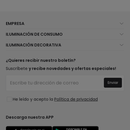
EMPRESA
Quiénes somos
ILUMINACIÓN DE CONSUMO
Atención al cliente
Novedades iluminación
ILUMINACIÓN DECORATIVA
Métodos de envío
Marcas
Novedades lámparas
Métodos de pago
Tipos de casquillo de Bombillas
Top Marcas
¿Quieres recibir nuestro boletín?
¿Eres profesional?
Calculadora de ahorro LED
Espacios
Suscríbete
y recibe novedades y ofertas especiales!
Tiendas
Presupuestos
Estilos
Canal de denuncias
Iluminación para empresas
Enviar
Colecciones
Preguntas frecuentes
Liquidación OutLED
Tendencias
Únete a nosotros
He leído y acepto la
Política de privacidad
LoveYouGreen
Iniciar sesión
Descarga nuestra APP