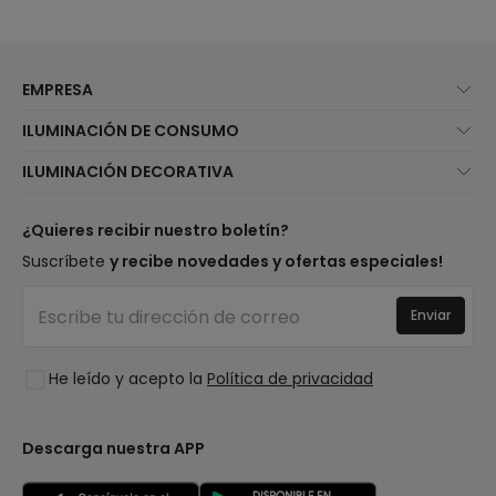
EMPRESA
Quiénes somos
ILUMINACIÓN DE CONSUMO
Atención al cliente
Novedades iluminación
ILUMINACIÓN DECORATIVA
Métodos de envío
Marcas
Novedades lámparas
Métodos de pago
Tipos de casquillo de Bombillas
Top Marcas
¿Quieres recibir nuestro boletín?
¿Eres profesional?
Calculadora de ahorro LED
Espacios
Suscríbete
y recibe novedades y ofertas especiales!
Tiendas
Presupuestos
Estilos
Canal de denuncias
Iluminación para empresas
Enviar
Colecciones
Preguntas frecuentes
Liquidación OutLED
Tendencias
Únete a nosotros
He leído y acepto la
Política de privacidad
LoveYouGreen
Iniciar sesión
Descarga nuestra APP