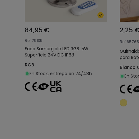
84,95 €
2,25 
Ref
75135
Ref
65765
Foco Sumergible LED RGB 15W
Guirnald
Superficie 24V DC IP68
para Bot
RGB
Blanco 
En Stock, entrega en 24/48h
En Sto
Añadir al carrito