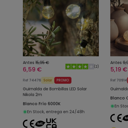
Antes
15,95 €
Antes
9,
(
2
)
6,59 €
5,19 €
Ref
74476
Solar
PROMO
Ref
70914
Guirnalda de Bombillas LED Solar
Guirnald
Nikola 2m
Blanco 
Blanco Frío 6000K
En Sto
En Stock, entrega en 24/48h