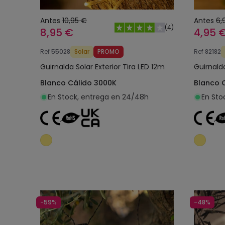
Antes
10,95 €
Antes
6,
(
4
)
8,95 €
4,95 
Ref
55028
Solar
PROMO
Ref
82182
Guirnalda Solar Exterior Tira LED 12m
Guirnald
Blanco Cálido 3000K
Blanco 
En Stock, entrega en 24/48h
En Sto
Añadir al carrito
-59%
-48%