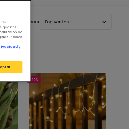
Ordenar
Top ventas
a de
os que nos
nalización de
igidas. Puedes
rivacidad y
eptar
-20%