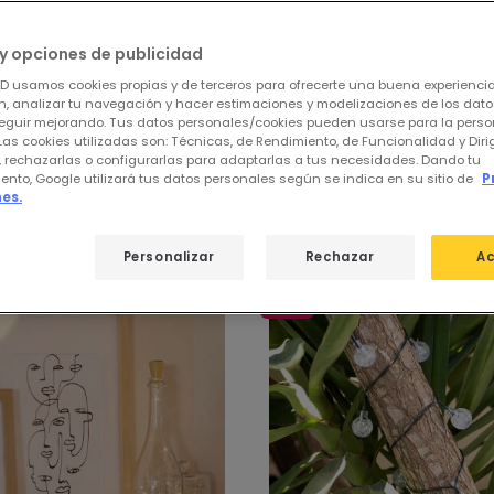
omo la
y opciones de publicidad
ED usamos cookies propias y de terceros para ofrecerte una buena experienci
, analizar tu navegación y hacer estimaciones y modelizaciones de los dat
eguir mejorando. Tus datos personales/cookies pueden usarse para la perso
Las cookies utilizadas son: Técnicas, de Rendimiento, de Funcionalidad y Dir
, rechazarlas o configurarlas para adaptarlas a tus necesidades. Dando tu
 de
Lámparas y Luces Decorativas
ento, Google utilizará tus datos personales según se indica en su sitio de
P
es.
Personalizar
Rechazar
Ac
-56%