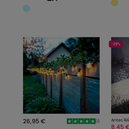
Añadir al carrito
-29%
26,95 €
Antes
11
(
1
)
8,45 