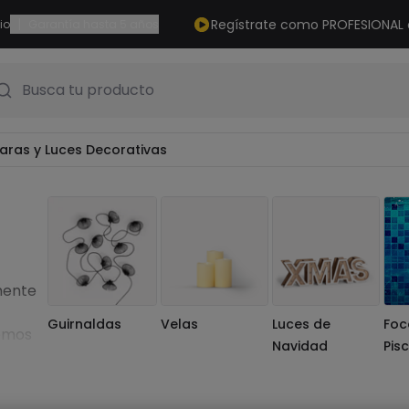
|
Regístrate como PROFESIONAL
io
Garantía hasta 5 años
Busca tu producto
ras y Luces Decorativas
mente
Guirnaldas
Velas
Luces de
Foc
demos
Navidad
Pis
izar
, las