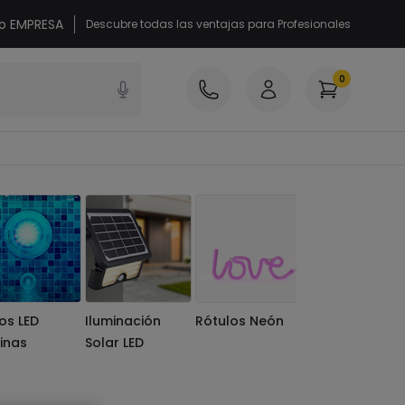
 o EMPRESA
Descubre todas las ventajas para Profesionales
0
os LED
Iluminación
Rótulos Neón
Bombillas
cinas
Solar LED
Decorativas