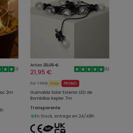
Antes
25,95 €
(
1
)
(
5
)
21,95 €
Ref
74516
Solar
PROMO
ilac 2m
Guirnalda Solar Exterior LED de
Bombillas Kepler 7m
Transparente
8h
En Stock, entrega en 24/48h