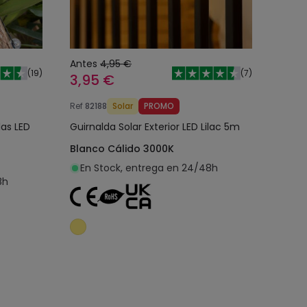
Antes
4,95 €
(
19
)
(
7
)
3,95 €
Ref
82188
Solar
PROMO
las LED
Guirnalda Solar Exterior LED Lilac 5m
Blanco Cálido 3000K
En Stock, entrega en 24/48h
8h
o
Añadir al carrito