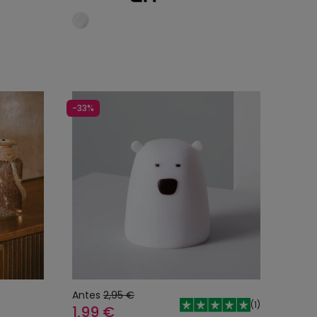
o
Añadir al carrito
-33%
Antes
2,95 €
(
1
)
1,99 €