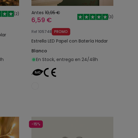
Antes
10,95 €
(
2
)
(
3
)
6,59 €
Ref
105748
PROMO
lar
Estrella LED Papel con Batería Hadar
Blanco
8h
En Stock, entrega en 24/48h
o
Añadir al carrito
-15%