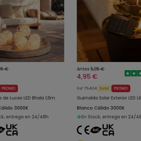
95 €
Antes
5,95 €
4,95 €
PROMO
Ref
75404
Solar
PROMO
a de Luces LED Bhala 1,6m
Guirnalda Solar Exterior LED L
Cálido 3000K
Blanco Cálido 3000K
ck, entrega en 24/48h
En Stock, entrega en 24/4