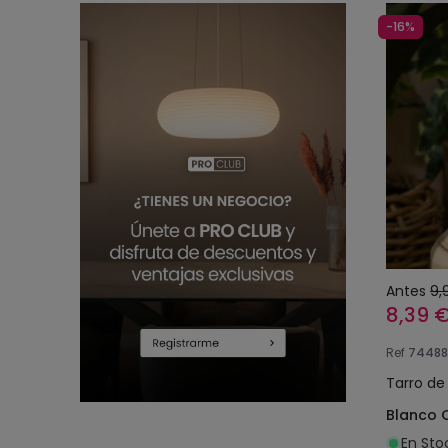
-16%
Antes
9,
8,39 
Ref
74488
Tarro de 
Blanco 
En Sto