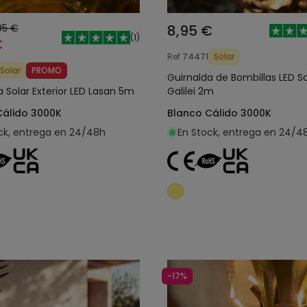
95 €
8,95 €
(
1
)
€
Ref
74471
Solar
Solar
PROMO
Guirnalda de Bombillas LED So
a Solar Exterior LED Lasan 5m
Galilei 2m
Cálido 3000K
Blanco Cálido 3000K
ck, entrega en 24/48h
En Stock, entrega en 24/4
Añadir al carrito
Añadir al carrit
-17%