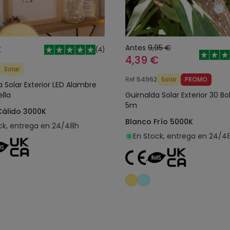
€
Antes
9,95 €
(
4
)
4,39 €
Solar
Ref
54962
Solar
PROMO
a Solar Exterior LED Alambre
ella
Guirnalda Solar Exterior 30 Bo
5m
Cálido 3000K
Blanco Frío 5000K
ck, entrega en 24/48h
En Stock, entrega en 24/4
Añadir al carrito
Añadir al carrit