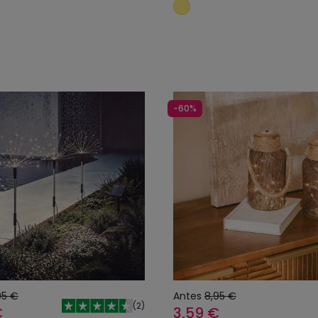
Añadir al carrito
Añadir al carrit
-60%
,95 €
Antes
8,95 €
(
2
)
€
3,59 €