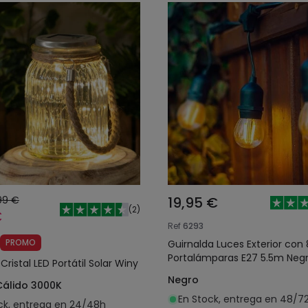
99 €
19,95 €
(
2
)
€
Ref
6293
PROMO
Guirnalda Luces Exterior con 
Portalámparas E27 5.5m Negr
Cristal LED Portátil Solar Winy
Negro
Cálido 3000K
En Stock, entrega en 48/7
ck, entrega en 24/48h