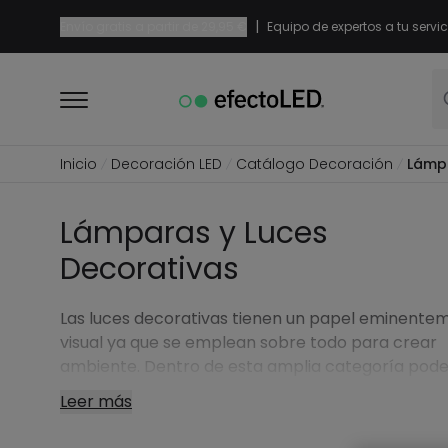
|
Envío gratis a partir de
29,95 €
Equipo de expertos a tu servic
Inicio
Decoración LED
Catálogo Decoración
Lámpa
Lámparas y Luces
Decorativas
Las luces decorativas tienen un papel eminente
visual ya que se emplean sobre todo para crear
ambiente. Dentro de esta amplia categoría po
destacar las guirnaldas o las velas LED.
Leer más
Aunque en la mayoría de los casos se pueden util
para decorar de forma permanente una estancia