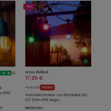
-10%
Antes
19,95 €
(
3
)
17,95 €
Ref
84223
PROMO
8
o IP65
Guirnalda Exterior con Bombillas LED
E27 5.5m IP65 Negro
2h
Multicolor