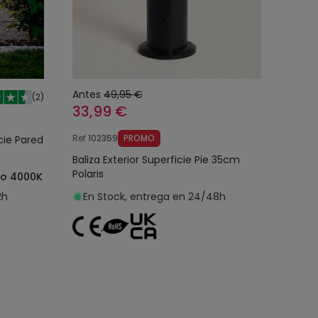
Antes
49,95 €
(
2
)
33,99 €
Ref
102359
PROMO
cie Pared
Baliza Exterior Superficie Pie 35cm
Polaris
ro 4000K
2h
En Stock, entrega en 24/48h
o
Añadir al carrito