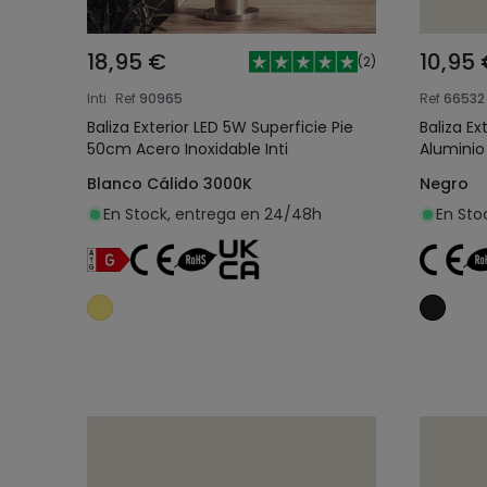
18,95 €
10,95
(
2
)
Inti
Ref
90965
Ref
66532
Baliza Exterior LED 5W Superficie Pie
Baliza E
50cm Acero Inoxidable Inti
Aluminio
Blanco Cálido 3000K
Negro
En Stock, entrega en 24/48h
En Sto
Añadir al carrito