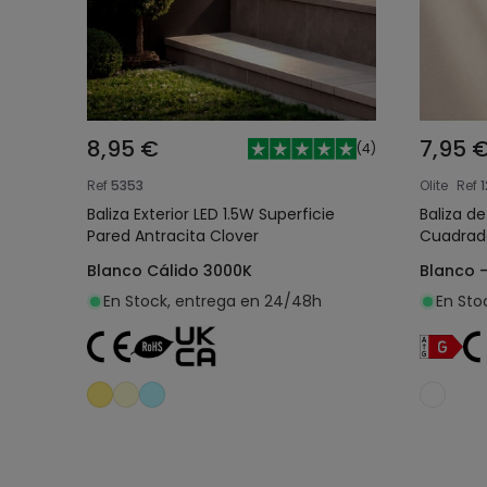
8,95 €
7,95 
(
4
)
Ref
5353
Olite
Ref
Baliza Exterior LED 1.5W Superficie
Baliza d
Pared Antracita Clover
Cuadrado
Blanco Cálido 3000K
Blanco 
En Stock, entrega en 24/48h
En Sto
Añadir al carrito