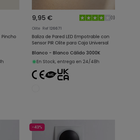
9,95 €
(
1
)
Olite
Ref
126671
n Pincho
Baliza de Pared LED Empotrable con
Sensor PIR Olite para Caja Universal
Blanco - Blanco Cálido 3000K
8h
En Stock, entrega en 24/48h
o
Añadir al carrito
-43%