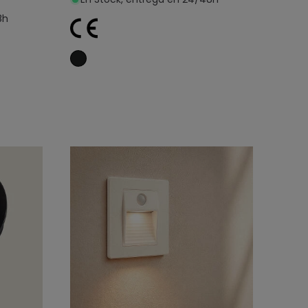
8h
o
Añadir al carrito