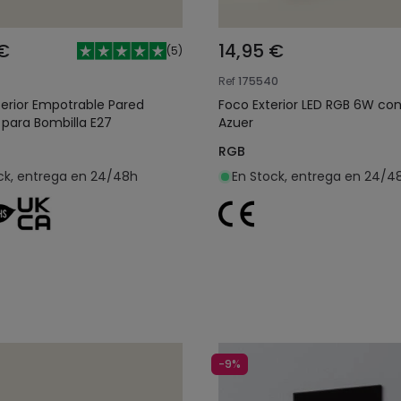
 €
14,95 €
(
5
)
Ref
175540
xterior Empotrable Pared
Foco Exterior LED RGB 6W co
 para Bombilla E27
Azuer
RGB
ck, entrega en 24/48h
En Stock, entrega en 24/4
Añadir al carrito
Añadir al carrit
-9%