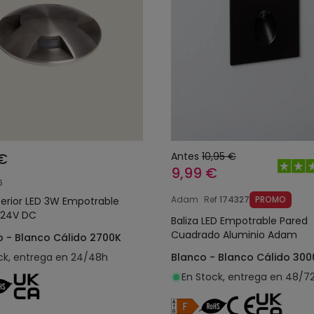
 €
Antes
10,95 €
9,99 €
6
Adam
Ref
174327
PROMO
xterior LED 3W Empotrable
 24V DC
Baliza LED Empotrable Pared
Cuadrado Aluminio Adam
o - Blanco Cálido 2700K
ck, entrega en 24/48h
Blanco - Blanco Cálido 300
En Stock, entrega en 48/7