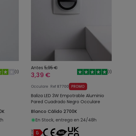
Antes
5,95 €
(
1
)
(
1
)
3,39 €
Occulare
Ref
87700
PROMO
Baliza LED 3W Empotrable Aluminio
Pared Cuadrado Negro Occulare
0K
Blanco Cálido 2700K
2h
En Stock, entrega en 24/48h