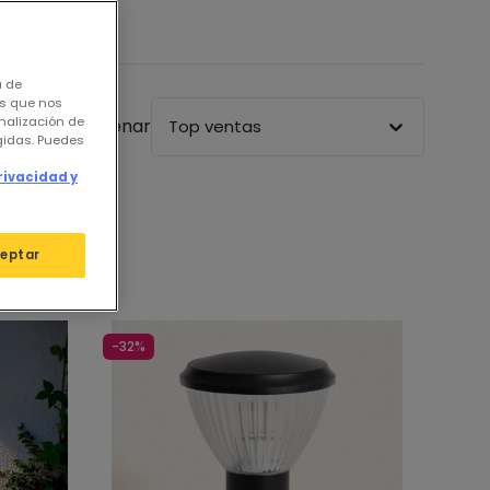
a de
os que nos
nalización de
Ordenar
Top ventas
igidas. Puedes
rivacidad y
eptar
-32%