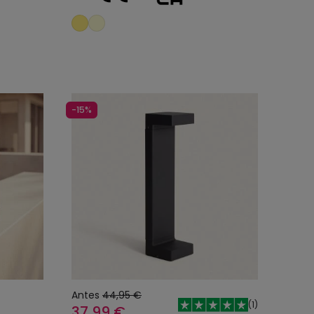
o
Añadir al carrito
-15%
Antes
44,95 €
(
1
)
37,99 €