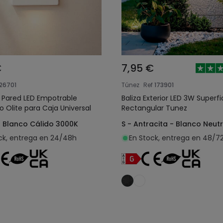
€
7,95 €
126701
Túnez
Ref
173901
e Pared LED Empotrable
Baliza Exterior LED 3W Superfi
 Olite para Caja Universal
Rectangular Tunez
- Blanco Cálido 3000K
S - Antracita - Blanco Neut
ck, entrega en 24/48h
En Stock, entrega en 48/7
Añadir al carrito
Añadir al carrit