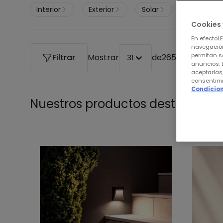
Interior
Exterior
Solar
Cookies 
En efectoL
navegación
permitan s
Filtrar
Mostrar
de
265 productos
31
anuncios. 
aceptarlas
consentimi
Condicion
Nuestros productos destacados