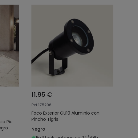
11,95 €
Ref
175206
Foco Exterior GU10 Aluminio con
Pincho Tigris
cie Pie
egro
Negro
En Stock, entrega en 24/48h