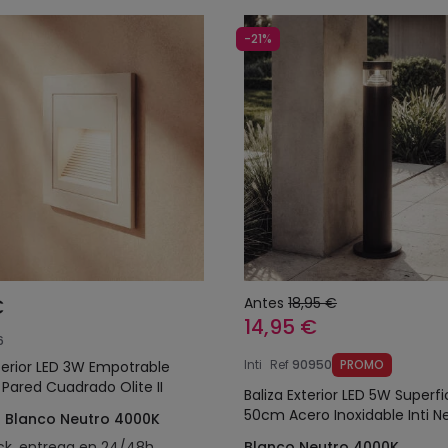
-21%
€
Antes
18,95 €
14,95 €
6
Inti
Ref
90950
PROMO
xterior LED 3W Empotrable
 Pared Cuadrado Olite II
Baliza Exterior LED 5W Superfi
50cm Acero Inoxidable Inti N
- Blanco Neutro 4000K
ck, entrega en 24/48h
Blanco Neutro 4000K