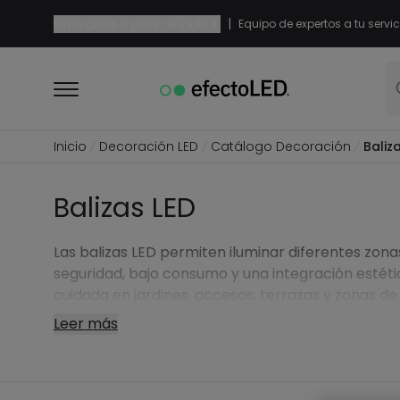
|
Envío gratis a partir de
29,95 €
Equipo de expertos a tu servic
Inicio
Decoración LED
Catálogo Decoración
Baliz
Balizas LED
Las balizas LED permiten iluminar diferentes zon
seguridad, bajo consumo y una integración estéti
cuidada en jardines, accesos, terrazas y zonas de
Leer más