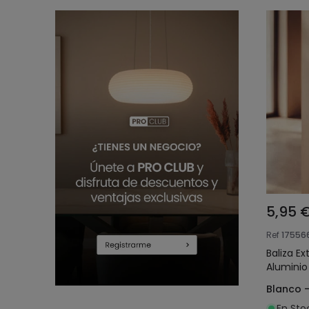
5,95 
Ref
17556
Baliza E
Aluminio
Blanco 
En Sto