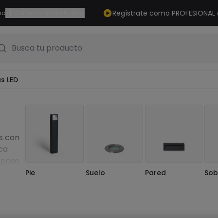
|
Regístrate como PROFESIONAL
io
Garantía hasta 5 años
Busca tu producto
as LED
as con
ca
 paso.
Pie
Suelo
Pared
Sob