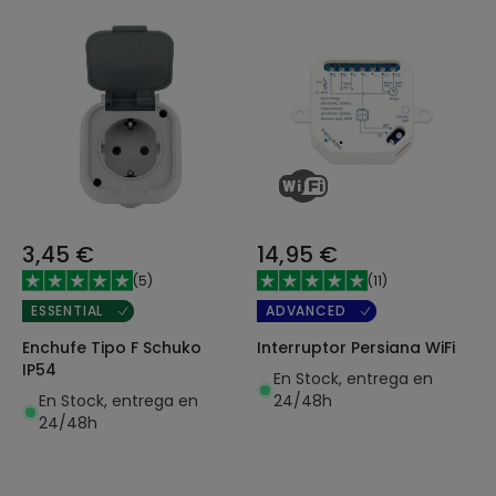
3,45 €
14,95 €
(
5
)
(
11
)
ESSENTIAL
ADVANCED
Enchufe Tipo F Schuko
Interruptor Persiana WiFi
IP54
En Stock, entrega en
En Stock, entrega en
24/48h
24/48h