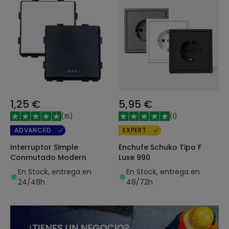
1,25 €
5,95 €
(
15
)
(
1
)
ADVANCED
EXPERT
Interruptor Simple
Enchufe Schuko Tipo F
Conmutado Modern
Luxe 990
En Stock, entrega en
En Stock, entrega en
24/48h
48/72h