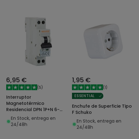
6,95 €
1,95 €
(
5
)
(
1
)
ESSENTIAL
Interruptor
Magnetotérmico
Enchufe de Superficie Tipo
Residencial DPN 1P+N 6-
F Schuko
32A 6kA Curva C MAXGE
En Stock, entrega en
En Stock, entrega en
Alpha+
24/48h
24/48h