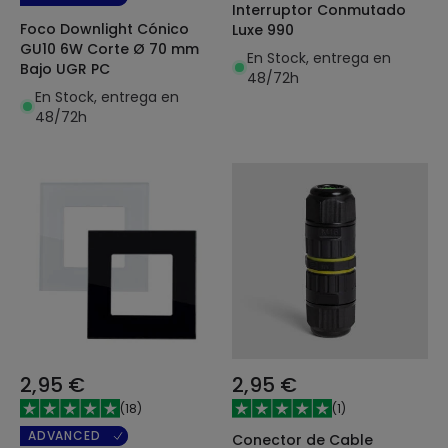
Interruptor Conmutado
Foco Downlight Cónico
Luxe 990
GU10 6W Corte Ø 70 mm
En Stock, entrega en
Bajo UGR PC
48/72h
En Stock, entrega en
48/72h
2,95 €
2,95 €
(
18
)
(
1
)
ADVANCED
Conector de Cable