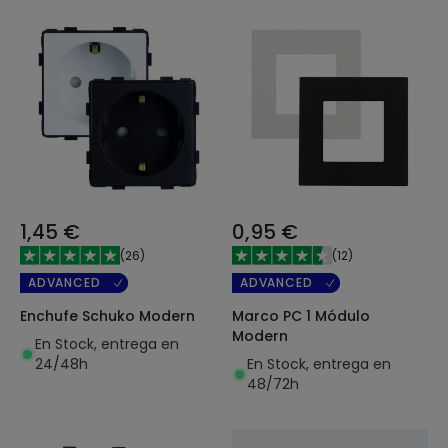
1,45 €
0,95 €
(
26
)
(
12
)
ADVANCED
ADVANCED
Enchufe Schuko Modern
Marco PC 1 Módulo
Modern
En Stock, entrega en
24/48h
En Stock, entrega en
48/72h