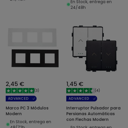
En Stock, entrega en
24/48h
2,45 €
1,45 €
(
3
)
(
4
)
ADVANCED
ADVANCED
Marco PC 3 Módulos
Interruptor Pulsador para
Modern
Persianas Automáticas
con Flechas Modern
En Stock, entrega en
48/72h
En Stock, entrega en