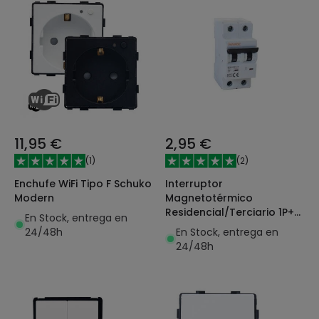
11,95 €
2,95 €
(
1
)
(
2
)
Enchufe WiFi Tipo F Schuko
Interruptor
Modern
Magnetotérmico
Residencial/Terciario 1P+N
En Stock, entrega en
6-40A 6kA Curva C MAXGE
24/48h
En Stock, entrega en
Alpha+
24/48h