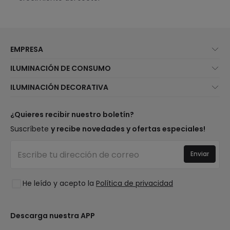
EMPRESA
Quiénes somos
ILUMINACIÓN DE CONSUMO
Atención al cliente
Novedades iluminación
ILUMINACIÓN DECORATIVA
Métodos de envío
Marcas
Novedades lámparas
Métodos de pago
Tipos de casquillo de Bombillas
Top Marcas
¿Quieres recibir nuestro boletín?
¿Eres profesional?
Calculadora de ahorro LED
Espacios
Suscríbete
y recibe novedades y ofertas especiales!
Tiendas
Presupuestos
Estilos
Canal de denuncias
Iluminación para empresas
Enviar
Colecciones
Preguntas frecuentes
Liquidación OutLED
Tendencias
Únete a nosotros
He leído y acepto la
Política de privacidad
LoveYouGreen
Iniciar sesión
Descarga nuestra APP