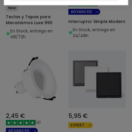
(
10
)
New
ADVANCED
Teclas y Tapas para
Interruptor Simple Modern
Mecanismos Luxe 990
En Stock, entrega en
En Stock, entrega en
24/48h
48/72h
2,45 €
5,95 €
(
4
)
EXPERT
ADVANCED