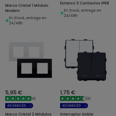
Estanco 3 Contactos IP68
Marco Cristal 1 Módulo
En Stock, entrega en
Modern
24/48h
En Stock, entrega en
24/48h
5,95 €
1,75 €
(
9
)
(
8
)
ADVANCED
ADVANCED
Marco Cristal 2 Módulos
Interruptor Doble