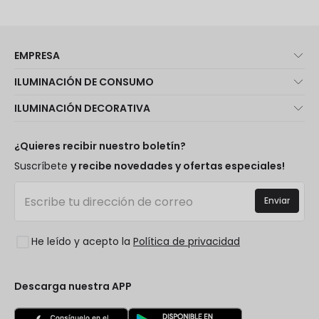
EMPRESA
Quiénes somos
ILUMINACIÓN DE CONSUMO
Atención al cliente
Novedades iluminación
ILUMINACIÓN DECORATIVA
Métodos de envío
Marcas
Novedades lámparas
Métodos de pago
Tipos de casquillo de Bombillas
Top Marcas
¿Quieres recibir nuestro boletín?
¿Eres profesional?
Calculadora de ahorro LED
Espacios
Suscríbete
y recibe novedades y ofertas especiales!
Tiendas
Presupuestos
Estilos
Canal de denuncias
Iluminación para empresas
Enviar
Colecciones
Preguntas frecuentes
Liquidación OutLED
Tendencias
Únete a nosotros
He leído y acepto la
Política de privacidad
LoveYouGreen
Iniciar sesión
Descarga nuestra APP