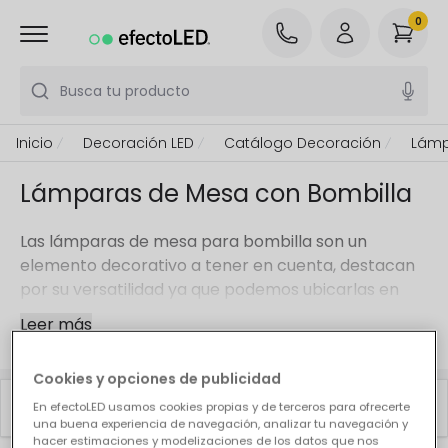
0
Busca tu producto
Inicio
Decoración LED
Catálogo Decoración
Lámp
Lámparas de Mesa con Bombilla
Las lámparas de mesa para bombilla son un
elemento decorativo a tener en cuenta, destacan
por su versatilidad ya que podemos ubicarlas en
casi cualquier estancia. Para estos modelos en
Leer más
concreto, podemos ir un paso más allá y escoger
una bombilla de diseño que haga que destaque
Cookies y opciones de publicidad
todavía más.
Filtrar
Top ventas
No importa si buscas una lámpara de mesa para
En efectoLED usamos cookies propias y de terceros para ofrecerte
una buena experiencia de navegación, analizar tu navegación y
bombilla moderna, clásica, de estilo nórdico... en
hacer estimaciones y modelizaciones de los datos que nos