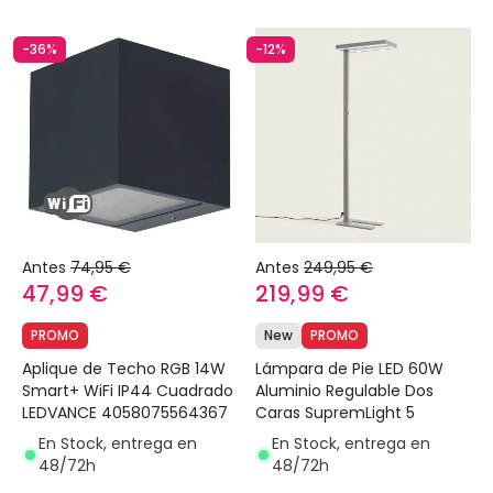
-36%
-12%
Antes
74,95 €
Antes
249,95 €
47,99 €
219,99 €
PROMO
New
PROMO
Aplique de Techo RGB 14W
Lámpara de Pie LED 60W
Smart+ WiFi IP44 Cuadrado
Aluminio Regulable Dos
LEDVANCE 4058075564367
Caras SupremLight 5
En Stock, entrega en
En Stock, entrega en
48/72h
48/72h