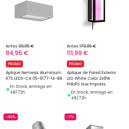
Antes
99,95 €
Antes
179,95 €
84,95 €
111,99 €
PROMO
PROMO
Aplique Nemesis Aluminium
Aplique de Pared Exterior
R7S LEDS-C4 05-9177-14-B8
LED White Color 2x8W
PHILIPS Hue Impress
En Stock, entrega en
48/72h
En Stock, entrega en
48/72h
-40%
-7%