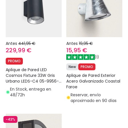
Antes
441,95 €
Antes
19,95 €
229,99 €
15,95 €
(
1
)
PROMO
New
PROMO
Aplique de Pared LED
Aplique de Pared Exterior
Cosmos Fixture 33W Gris
Acero Galvanizado Coastal
Urbano LEDS-C4 05-9956-
Faroe
Z5-CM
En Stock, entrega en
Reservar, envío
48/72h
aproximado en 90 días
-43%