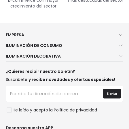
E-commerce con mayor
más destacadas del sector
crecimiento del sector
EMPRESA
Quiénes somos
ILUMINACIÓN DE CONSUMO
Atención al cliente
Novedades iluminación
ILUMINACIÓN DECORATIVA
Métodos de envío
Marcas
Novedades lámparas
Métodos de pago
Tipos de casquillo de Bombillas
Top Marcas
¿Quieres recibir nuestro boletín?
¿Eres profesional?
Calculadora de ahorro LED
Espacios
Suscríbete
y recibe novedades y ofertas especiales!
Tiendas
Presupuestos
Estilos
Canal de denuncias
Iluminación para empresas
Enviar
Colecciones
Preguntas frecuentes
Liquidación OutLED
Tendencias
Únete a nosotros
He leído y acepto la
Política de privacidad
LoveYouGreen
Iniciar sesión
Descarga nuestra APP