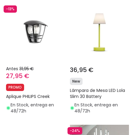
-13%
Antes
31,95 €
36,95 €
27,95 €
New
PROMO
Lámpara de Mesa LED Lola
Aplique PHILIPS Creek
Slim 30 Battery
En Stock, entrega en
En Stock, entrega en
48/72h
48/72h
-24%