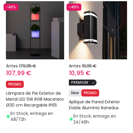
-40%
-45%
Antes
179,95 €
Antes
19,95 €
107,99 €
10,95 €
PREMIUM
PROMO
Lámpara de Pie Exterior de
New
PROMO
Metal LED 5W RGB Macetero
Aplique de Pared Exterior
Ø30 cm Recargable IP65
Doble Aluminio Ranedux
En Stock, entrega en
En Stock, entrega en
48/72h
24/48h