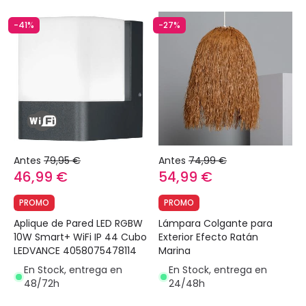
-41%
-27%
Antes
79,95 €
Antes
74,99 €
46,99 €
54,99 €
PROMO
PROMO
Aplique de Pared LED RGBW
Lámpara Colgante para
10W Smart+ WiFi IP 44 Cubo
Exterior Efecto Ratán
LEDVANCE 4058075478114
Marina
En Stock, entrega en
En Stock, entrega en
48/72h
24/48h