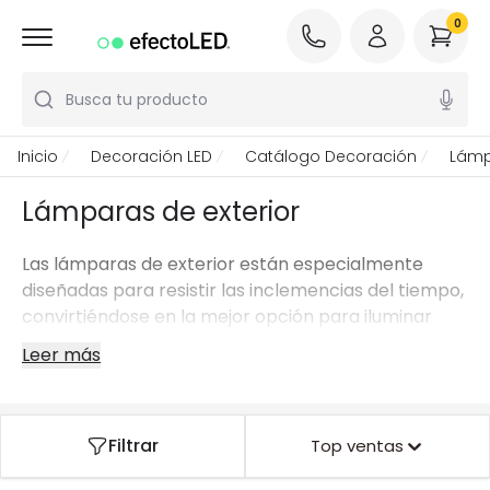
0
Busca tu producto
Inicio
Decoración LED
Catálogo Decoración
Lámp
Lámparas de exterior
Las lámparas de exterior están especialmente
diseñadas para resistir las inclemencias del tiempo,
convirtiéndose en la mejor opción para iluminar
jardines, terrazas e incluso balcones.
Leer más
La gama de lámparas de exterior de nuestra tienda
online incluye una gran variedad de tipos diferentes,
desde apliques y balizas hasta lámparas de pie
Filtrar
Top ventas
solares.