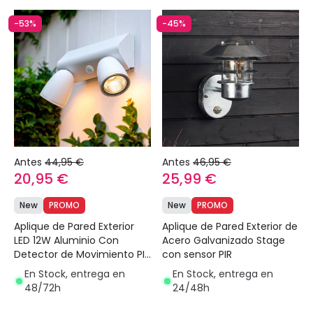
-53%
-45%
Antes
44,95 €
Antes
46,95 €
20,95 €
25,99 €
New
PROMO
New
PROMO
Aplique de Pared Exterior
Aplique de Pared Exterior de
LED 12W Aluminio Con
Acero Galvanizado Stage
Detector de Movimiento PIR
con sensor PIR
Abel Large Dos Focos
En Stock, entrega en
En Stock, entrega en
48/72h
24/48h