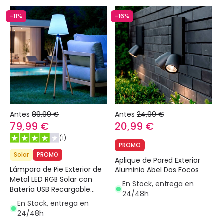
-11%
-16%
Antes
89,99 €
Antes
24,99 €
79,99 €
20,99 €
(
1
)
PROMO
Solar
PROMO
Aplique de Pared Exterior
Lámpara de Pie Exterior de
Aluminio Abel Dos Focos
Metal LED RGB Solar con
En Stock, entrega en
Batería USB Recargable
24/48h
Kefre
En Stock, entrega en
24/48h