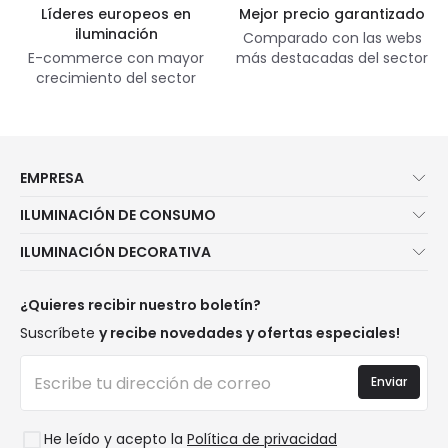
Líderes europeos en
Mejor precio garantizado
iluminación
Comparado con las webs
E-commerce con mayor
más destacadas del sector
crecimiento del sector
EMPRESA
Quiénes somos
ILUMINACIÓN DE CONSUMO
Atención al cliente
Novedades iluminación
ILUMINACIÓN DECORATIVA
Métodos de envío
Marcas
Novedades lámparas
Métodos de pago
Tipos de casquillo de Bombillas
Top Marcas
¿Quieres recibir nuestro boletín?
¿Eres profesional?
Calculadora de ahorro LED
Espacios
Suscríbete
y recibe novedades y ofertas especiales!
Tiendas
Presupuestos
Estilos
Canal de denuncias
Iluminación para empresas
Enviar
Colecciones
Preguntas frecuentes
Liquidación OutLED
Tendencias
Únete a nosotros
He leído y acepto la
Política de privacidad
LoveYouGreen