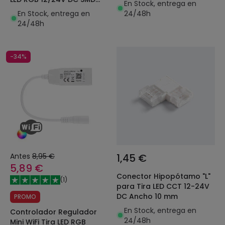
En Stock, entrega en
IP20 Ancho 10mm
En Stock, entrega en
24/48h
24/48h
-34%
Antes
8,95 €
1,45 €
5,89 €
Conector Hipopótamo "L"
(
1
)
para Tira LED CCT 12-24V
DC Ancho 10 mm
PROMO
En Stock, entrega en
Controlador Regulador
24/48h
Mini WiFi Tira LED RGB