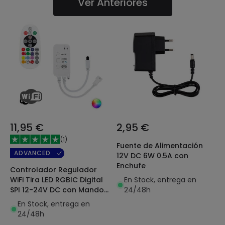
Ver Anteriores
11,95 €
2,95 €
(
1
)
Fuente de Alimentación
ADVANCED
12V DC 6W 0.5A con
Enchufe
Controlador Regulador
En Stock, entrega en
WiFi Tira LED RGBIC Digital
24/48h
SPI 12-24V DC con Mando
IR
En Stock, entrega en
24/48h