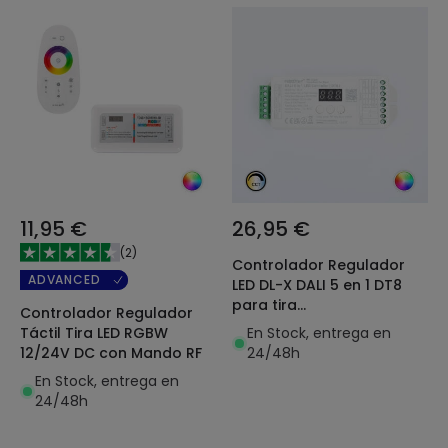
11,95 €
26,95 €
(
2
)
Controlador Regulador
ADVANCED
LED DL-X DALI 5 en 1 DT8
para tira
Controlador Regulador
Monocolor/CCT/RGB/RGBW
En Stock, entrega en
Táctil Tira LED RGBW
12/24V DC MiBoxer
24/48h
12/24V DC con Mando RF
En Stock, entrega en
24/48h