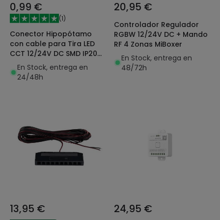
0,99 €
20,95 €
(
1
)
Controlador Regulador
Conector Hipopótamo
RGBW 12/24V DC + Mando
con cable para Tira LED
RF 4 Zonas MiBoxer
CCT 12/24V DC SMD IP20
En Stock, entrega en
Ancho 10mm
En Stock, entrega en
48/72h
24/48h
13,95 €
24,95 €