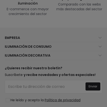
iluminación
Comparado con las webs
E-commerce con mayor
más destacadas del sector
crecimiento del sector
EMPRESA
Quiénes somos
ILUMINACIÓN DE CONSUMO
Atención al cliente
Novedades iluminación
ILUMINACIÓN DECORATIVA
Métodos de envío
Marcas
Novedades lámparas
Métodos de pago
Tipos de casquillo de Bombillas
Top Marcas
¿Quieres recibir nuestro boletín?
¿Eres profesional?
Calculadora de ahorro LED
Espacios
Suscríbete
y recibe novedades y ofertas especiales!
Tiendas
Presupuestos
Estilos
Canal de denuncias
Iluminación para empresas
Enviar
Colecciones
Preguntas frecuentes
Liquidación OutLED
Tendencias
Únete a nosotros
He leído y acepto la
Política de privacidad
LoveYouGreen
Iniciar sesión