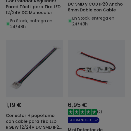
Controlador Regulador
DC SMD y COB IP20 Ancho
Pared Táctil para Tira LED
8mm Doble con Cable
12/24V DC Monocolor
En Stock, entrega en
En Stock, entrega en
24/48h
24/48h
1,19 €
6,95 €
(
2
)
Conector Hipopótamo
ADVANCED
con cable para Tira LED
RGBW 12/24V DC SMD IP20
Mini Detector de