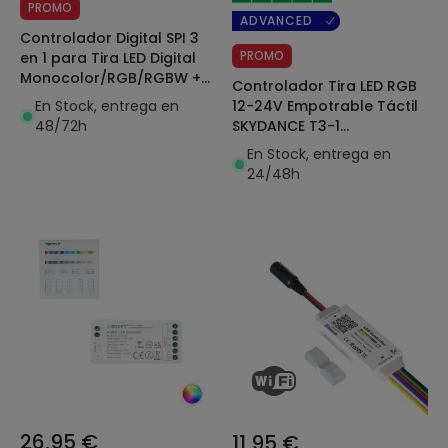
PROMO
ADVANCED
Controlador Digital SPI 3
PROMO
en 1 para Tira LED Digital
Monocolor/RGB/RGBW +
Controlador Tira LED RGB
Mando RF Rainbow
En Stock, entrega en
12-24V Empotrable Táctil
MiBoxer
48/72h
SKYDANCE T3-1
Compatible con Mando RF
En Stock, entrega en
24/48h
26,95 €
11,95 €