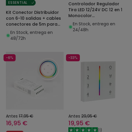
ESSENTIAL
Controlador Regulador
Tira LED 12/24V DC 12 en 1
Kit Conector Distribuidor
Monocolor
con 6-10 salidas + cables
/CCT/RGB/RGBW/RGB+CCT/I
En Stock, entrega en
conectores de 5m para
Digital SPI con Mando y
24/48h
alimentación Tiras LED
En Stock, entrega en
Bluetooth
12/24V
48/72h
-6%
-33%
Antes
17,95 €
Antes
29,95 €
16,95 €
19,95 €
(
1
)