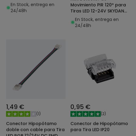
Ancho 12mm
En Stock, entrega en
Movimiento PIR 120º para
24/48h
Tiras LED 12-24V SKYDANCE
E1-R
En Stock, entrega en
24/48h
1,49 €
0,95 €
(
1
)
(
2
)
Conector Hipopótamo
Conector de Hipopótamo
doble con cable para Tira
para Tira LED IP20
LED RGB 12/24V DC SMD