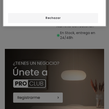
(
4
)
Portátil para Exterior Metal
con Batería Recargable
PROMO
Jawania
En Stock, entrega en
Lámpara de Mesa LED
Rechazar
24/48h
Portátil para Exterior
Aluminio con Batería
Recargable Epinay
En Stock, entrega en
24/48h