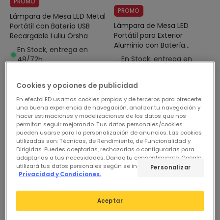
PROMO
PROMO
Lámpara de Mesa LED Metal
Lámpara de Mesa LED
Portátil con Batería USB
Portátil para Exterior
Recargable Luliu Orsha
Aluminio con Batería
En Stock, entrega en
Recargable Epinay
En Stock, entrega en
48/72h
24/48h
Cookies y opciones de publicidad
En efectoLED usamos cookies propias y de terceros para ofrecerte
-43%
una buena experiencia de navegación, analizar tu navegación y
hacer estimaciones y modelizaciones de los datos que nos
permitan seguir mejorando. Tus datos personales/cookies
pueden usarse para la personalización de anuncios. Las cookies
utilizadas son: Técnicas, de Rendimiento, de Funcionalidad y
Dirigidas. Puedes aceptarlas, rechazarlas o configurarlas para
adaptarlas a tus necesidades. Dando tu consentimiento, Google
utilizará tus datos personales según se indica en su sitio de
Personalizar
Privacidad y Condiciones.
26,95 €
Antes
27,95 €
Aceptar
15,99 €
Lámpara de Mesa LED