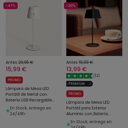
-47%
-30%
Antes
29,95 €
Antes
19,99 €
15,99 €
13,99 €
(
2
)
PROMO
PREMIUM
Lámpara de Mesa LED
PROMO
Portátil de Metal con
Batería USB Recargable
Lámpara de Mesa LED
Anisa Kids
En Stock, entrega en
Portátil para Exterior
24/48h
Aluminio con Batería
Recargable Willy
En Stock, entrega en
24/48h