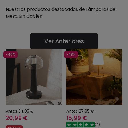
Nuestros productos destacados de
Lámparas de
Mesa Sin Cables
Ver Anteriores
-40%
-43%
Antes
34,95 €
Antes
27,95 €
20,99 €
15,99 €
(
4
)