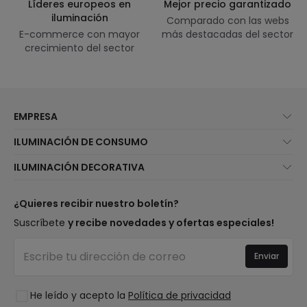
Líderes europeos en
Mejor precio garantizado
iluminación
Comparado con las webs
E-commerce con mayor
más destacadas del sector
crecimiento del sector
EMPRESA
Quiénes somos
ILUMINACIÓN DE CONSUMO
Atención al cliente
Novedades iluminación
ILUMINACIÓN DECORATIVA
Métodos de envío
Marcas
Novedades lámparas
Métodos de pago
Tipos de casquillo de Bombillas
Top Marcas
¿Quieres recibir nuestro boletín?
¿Eres profesional?
Calculadora de ahorro LED
Espacios
Suscríbete
y recibe novedades y ofertas especiales!
Tiendas
Presupuestos
Estilos
Canal de denuncias
Iluminación para empresas
Enviar
Colecciones
Preguntas frecuentes
Liquidación OutLED
Tendencias
Únete a nosotros
He leído y acepto la
Política de privacidad
LoveYouGreen
Iniciar sesión