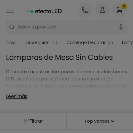
0
Busca tu producto
Inicio
Decoración LED
Catálogo Decoración
Lámp
Lámparas de Mesa Sin Cables
Descubre nuestras lámparas de mesa inalámbricas
LED, diseñadas para ofrecerte una iluminación
funcional y sin cables, ideal para cualquier rincón de
tu hogar o espacio de trabajo.
Leer más
Filtrar
Top ventas