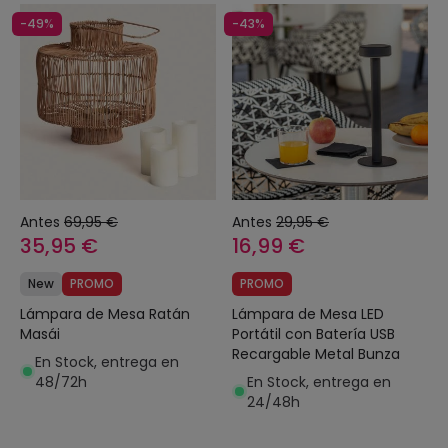
-49%
-43%
Antes
69,95 €
Antes
29,95 €
35,95 €
16,99 €
New
PROMO
PROMO
Lámpara de Mesa Ratán
Lámpara de Mesa LED
Masái
Portátil con Batería USB
Recargable Metal Bunza
En Stock, entrega en
48/72h
En Stock, entrega en
24/48h