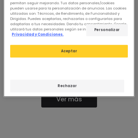
permitan seguir mejorando. Tus datos personales/cookies
pueden usarse para la personalización de anuncios. Las cookies
Nuestros productos destacados de
Apliques LED de
utilizadas son: Técnicas, de Rendimiento, de Funcionalidad y
Exterior
Dirigidas. Puedes aceptarlas, rechazarlas o configurarlas para
adaptarlas a tus necesidades. Dando tu consentimiento, Google
utilizará tus datos personales según se indica en su sitio de
Personalizar
Privacidad y Condiciones.
Ver Anteriores
Aceptar
0 resultados para tu búsqueda
"
"
Comprueba que todas las palabras están escritas
correctamente.
Utiliza otras palabras similares o más generales.
Si necesitas ayuda, puedes visitar nuestro apartado de
Rechazar
Atención al Cliente.
Ver más