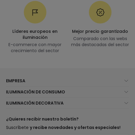
Líderes europeos en
Mejor precio garantizado
iluminación
Comparado con las webs
E-commerce con mayor
más destacadas del sector
crecimiento del sector
EMPRESA
Quiénes somos
ILUMINACIÓN DE CONSUMO
Atención al cliente
Novedades iluminación
ILUMINACIÓN DECORATIVA
Métodos de envío
Marcas
Novedades lámparas
Métodos de pago
Tipos de casquillo de Bombillas
Top Marcas
¿Quieres recibir nuestro boletín?
¿Eres profesional?
Calculadora de ahorro LED
Espacios
Suscríbete
y recibe novedades y ofertas especiales!
Tiendas
Presupuestos
Estilos