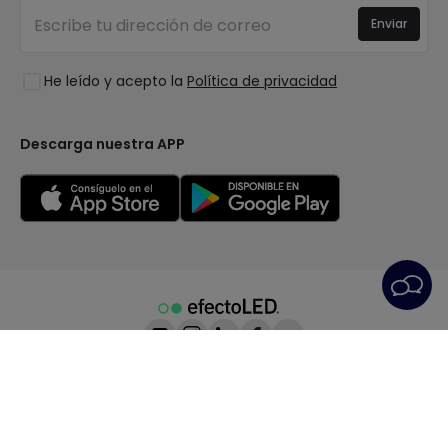
Canal de denuncias
Iluminación para empresas
Enviar
Colecciones
Preguntas frecuentes
Liquidación OutLED
Tendencias
Únete a nosotros
He leído y acepto la
Política de privacidad
LoveYouGreen
Iniciar sesión
Descarga nuestra APP
Condiciones generales
Política de Privacidad
Política de Cookies
Configuración de Cookies