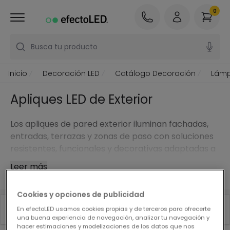
0
Busca tu producto
Inicio
Decoración LED
Catálogo Decoración
Lámp
Apliques LED de Exterior
Los apliques de pared exterior iluminan fachadas,
entradas, terrazas y zonas de paso con soluciones
resistentes, funcionales y decorativas adaptadas a
la intemperie.
Leer más
Cookies y opciones de publicidad
Filtrar
Top ventas
En efectoLED usamos cookies propias y de terceros para ofrecerte
una buena experiencia de navegación, analizar tu navegación y
hacer estimaciones y modelizaciones de los datos que nos