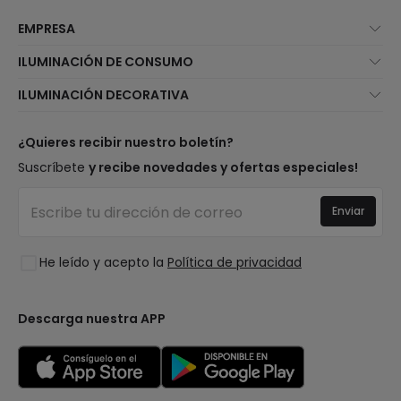
EMPRESA
Quiénes somos
ILUMINACIÓN DE CONSUMO
Atención al cliente
Novedades iluminación
ILUMINACIÓN DECORATIVA
Métodos de envío
Marcas
Novedades lámparas
Métodos de pago
Tipos de casquillo de Bombillas
Top Marcas
¿Quieres recibir nuestro boletín?
¿Eres profesional?
Calculadora de ahorro LED
Espacios
Suscríbete
y recibe novedades y ofertas especiales!
Tiendas
Presupuestos
Estilos
Canal de denuncias
Iluminación para empresas
Enviar
Colecciones
Preguntas frecuentes
Liquidación OutLED
Tendencias
Únete a nosotros
He leído y acepto la
Política de privacidad
LoveYouGreen
Iniciar sesión
Descarga nuestra APP