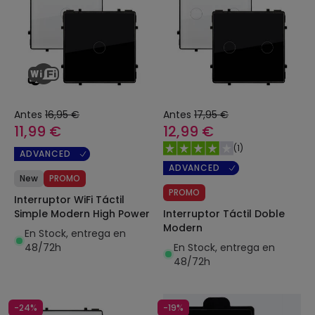
Antes
16,95 €
Antes
17,95 €
11,99 €
12,99 €
(
1
)
ADVANCED
ADVANCED
New
PROMO
PROMO
Interruptor WiFi Táctil
Interruptor Táctil Doble
Simple Modern High Power
Modern
En Stock, entrega en
En Stock, entrega en
48/72h
48/72h
-24%
-19%