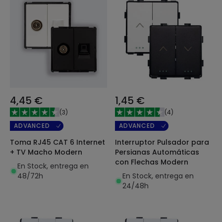
4,45 €
1,45 €
(
3
)
(
4
)
ADVANCED
ADVANCED
Toma RJ45 CAT 6 Internet
Interruptor Pulsador para
+ TV Macho Modern
Persianas Automáticas
con Flechas Modern
En Stock, entrega en
48/72h
En Stock, entrega en
24/48h