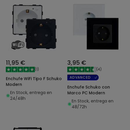
11,95 €
3,95 €
(
1
)
(
4
)
ADVANCED
Enchufe WiFi Tipo F Schuko
Modern
Enchufe Schuko con
En Stock, entrega en
Marco PC Modern
24/48h
En Stock, entrega en
48/72h