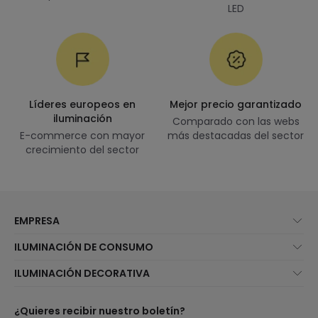
LED
Líderes europeos en
Mejor precio garantizado
iluminación
Comparado con las webs
E-commerce con mayor
más destacadas del sector
crecimiento del sector
EMPRESA
Quiénes somos
ILUMINACIÓN DE CONSUMO
Atención al cliente
Novedades iluminación
ILUMINACIÓN DECORATIVA
Métodos de envío
Marcas
Novedades lámparas
Métodos de pago
Tipos de casquillo de Bombillas
Top Marcas
¿Quieres recibir nuestro boletín?
¿Eres profesional?