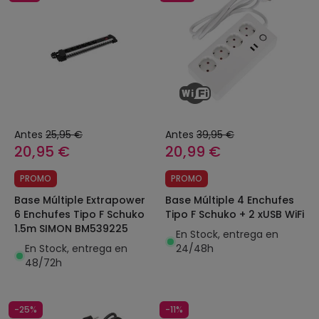
Antes
25,95 €
Antes
39,95 €
20,95 €
20,99 €
PROMO
PROMO
Base Múltiple Extrapower
Base Múltiple 4 Enchufes
6 Enchufes Tipo F Schuko
Tipo F Schuko + 2 xUSB WiFi
1.5m SIMON BM539225
En Stock, entrega en
En Stock, entrega en
24/48h
48/72h
-25%
-11%