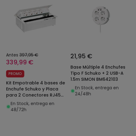
Antes
397,95 €
21,95 €
339,99 €
Base Múltiple 4 Enchufes
Tipo F Schuko + 2 USB-A
PROMO
1.5m SIMON BM642103
Kit Empotrable 4 bases de
En Stock, entrega en
Enchufe Schuko y Placa
24/48h
para 2 Conectores RJ45
con tapa y cepillo SIMON
En Stock, entrega en
400 44504020-130
48/72h