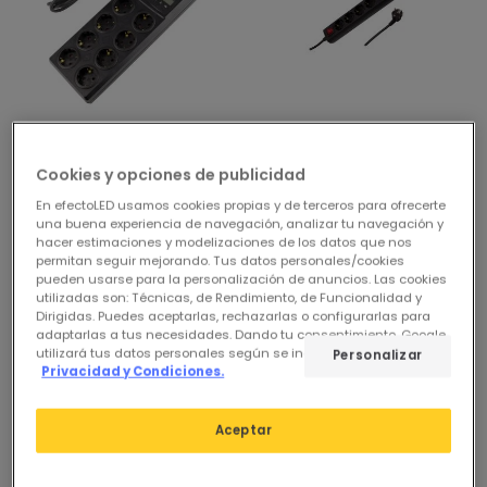
34,95 €
8,95 €
Cookies y opciones de publicidad
(
1
)
(
2
)
En efectoLED usamos cookies propias y de terceros para ofrecerte
Base Múltiple 8 Enchufes
Base Múltiple 6 Enchufes
una buena experiencia de navegación, analizar tu navegación y
Tipo F Schuko + Protección
Tipo F Schuko 3m
hacer estimaciones y modelizaciones de los datos que nos
Sobretensiones 3m
permitan seguir mejorando. Tus datos personales/cookies
En Stock, entrega en
pueden usarse para la personalización de anuncios. Las cookies
En Stock, entrega en
24/48h
utilizadas son: Técnicas, de Rendimiento, de Funcionalidad y
24/48h
Dirigidas. Puedes aceptarlas, rechazarlas o configurarlas para
adaptarlas a tus necesidades. Dando tu consentimiento, Google
utilizará tus datos personales según se indica en su sitio de
Personalizar
Privacidad y Condiciones.
Aceptar