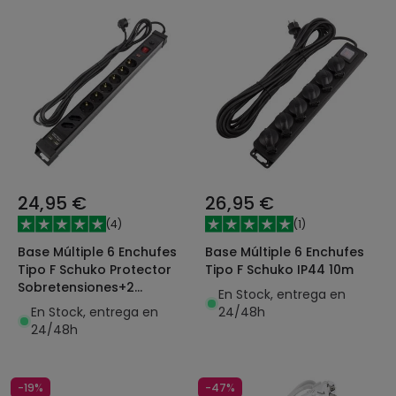
24,95 €
26,95 €
(
4
)
(
1
)
Base Múltiple 6 Enchufes
Base Múltiple 6 Enchufes
Tipo F Schuko Protector
Tipo F Schuko IP44 10m
Sobretensiones+2
En Stock, entrega en
Enchufes Tipo C+ 2xUSB
En Stock, entrega en
24/48h
5m
24/48h
-19%
-47%