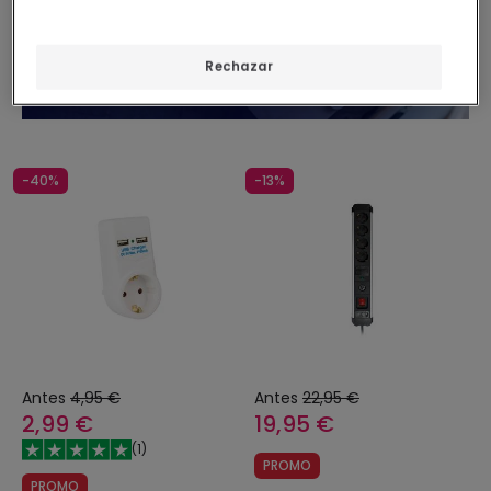
Rechazar
-40%
-13%
Antes
4,95 €
Antes
22,95 €
2,99 €
19,95 €
(
1
)
PROMO
PROMO