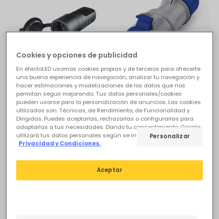
Cookies y opciones de publicidad
En efectoLED usamos cookies propias y de terceros para ofrecerte
una buena experiencia de navegación, analizar tu navegación y
3,95 €
Antes
6,95 €
hacer estimaciones y modelizaciones de los datos que nos
6,15 €
permitan seguir mejorando. Tus datos personales/cookies
(
3
)
pueden usarse para la personalización de anuncios. Las cookies
utilizadas son: Técnicas, de Rendimiento, de Funcionalidad y
Enchufe Prolongador tipo
PROMO
Dirigidas. Puedes aceptarlas, rechazarlas o configurarlas para
F 2P+T 16A 250V AC SCAME
adaptarlas a tus necesidades. Dando tu consentimiento, Google
Base Aérea Industrial
SC-1103160-PRF-NG
utilizará tus datos personales según se indica en su sitio de
Personalizar
CETAC 16A IP54 Optima
Privacidad y Condiciones.
En Stock, entrega en
SCAME BA-CLA-3131643
24/48h
En Stock, entrega en
Aceptar
48/72h
-8%
-19%