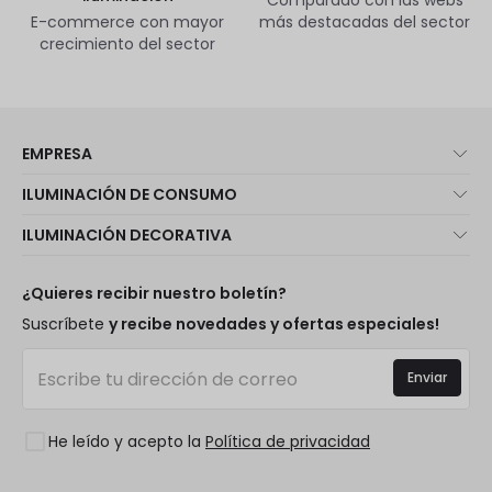
Comparado con las webs
E-commerce con mayor
más destacadas del sector
crecimiento del sector
EMPRESA
Quiénes somos
ILUMINACIÓN DE CONSUMO
Atención al cliente
Novedades iluminación
ILUMINACIÓN DECORATIVA
Métodos de envío
Marcas
Novedades lámparas
Métodos de pago
Tipos de casquillo de Bombillas
Top Marcas
¿Quieres recibir nuestro boletín?
¿Eres profesional?
Calculadora de ahorro LED
Espacios
Suscríbete
y recibe novedades y ofertas especiales!
Tiendas
Presupuestos
Estilos
Canal de denuncias
Iluminación para empresas
Enviar
Colecciones
Preguntas frecuentes
Liquidación OutLED
Tendencias
Únete a nosotros
He leído y acepto la
Política de privacidad
LoveYouGreen
Iniciar sesión