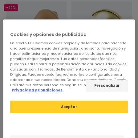
-22%
Cookies y opciones de publicidad
En efectoLED usamos cookies propias y de terceros para ofrecerte
una buena experiencia de navegación, analizar tu navegación y
hacer estimaciones y modelizaciones de los datos que nos
permitan seguir mejorando. Tus datos personales/cookies
pueden usarse para la personalización de anuncios. Las cookies
Antes
1,79 €
4,95 €
utilizadas son: Técnicas, de Rendimiento, de Funcionalidad y
1,39 €
Dirigidas. Puedes aceptarlas, rechazarlas o configurarlas para
ESSENTIAL
adaptarlas a tus necesidades. Dando tu consentimiento, Google
(
10
)
utilizará tus datos personales según se indica en su sitio de
Personalizar
Bombilla Filamento LED E27
Privacidad y Condiciones.
ESSENTIAL
8W 800 lm G125 Gold
Reflect
New
PROMO
Aceptar
Reservar, envío a partir
Bombilla Filamento LED E27
del 08/09/2026
8W 750 lm ST64 Gold
Reservar, envío
aproximado en 90 días