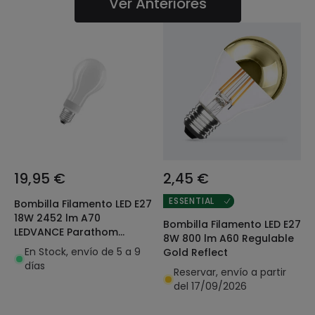
Ver Anteriores
19,95 €
2,45 €
ESSENTIAL
Bombilla Filamento LED E27
18W 2452 lm A70
Bombilla Filamento LED E27
LEDVANCE Parathom
8W 800 lm A60 Regulable
Classic 4099854067457
En Stock, envío de 5 a 9
Gold Reflect
días
Reservar, envío a partir
del 17/09/2026