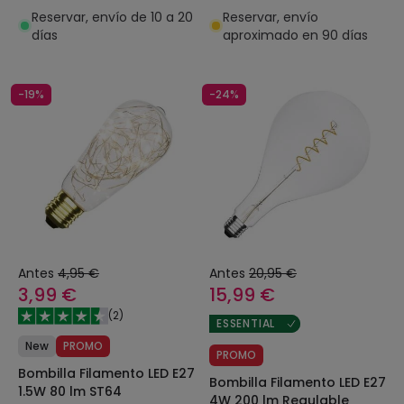
Reservar, envío de 10 a 20
Reservar, envío
días
aproximado en 90 días
-19%
-24%
Antes
4,95 €
Antes
20,95 €
3,99 €
15,99 €
(
2
)
ESSENTIAL
New
PROMO
PROMO
Bombilla Filamento LED E27
Bombilla Filamento LED E27
1.5W 80 lm ST64
4W 200 lm Regulable