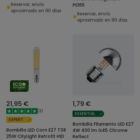
Reservar, envío
PS165
aproximado en 90 días
Reservar, envío
aproximado en 90 días
21,95 €
1,79 €
(
3
)
ESSENTIAL
EXPERT
Bombilla Filamento LED E27
Bombilla LED Corn E27 T38
4W 400 lm G45 Chrome
25W CityLight Retrofit HID
Reflect