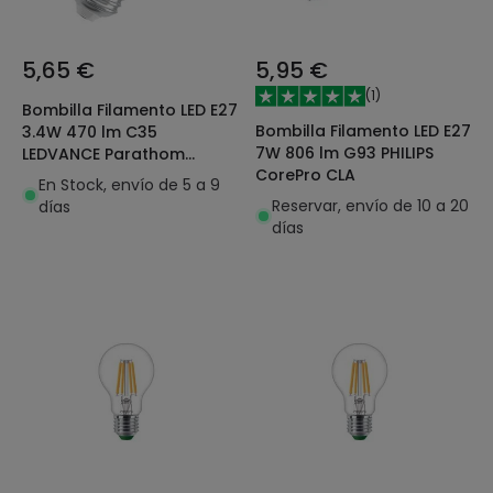
5,65 €
5,95 €
(
1
)
Bombilla Filamento LED E27
Bombilla Filamento LED E27
3.4W 470 lm C35
7W 806 lm G93 PHILIPS
LEDVANCE Parathom
CorePro CLA
Classic 4099854439001
En Stock, envío de 5 a 9
Reservar, envío de 10 a 20
días
días