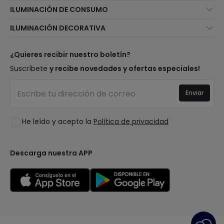
Quiénes somos
ILUMINACIÓN DE CONSUMO
Atención al cliente
Novedades iluminación
ILUMINACIÓN DECORATIVA
Métodos de envío
Marcas
Novedades lámparas
Métodos de pago
Tipos de casquillo de Bombillas
Top Marcas
¿Quieres recibir nuestro boletín?
¿Eres profesional?
Calculadora de ahorro LED
Espacios
Suscríbete
y recibe novedades y ofertas especiales!
Tiendas
Presupuestos
Estilos
Canal de denuncias
Iluminación para empresas
Enviar
Colecciones
Preguntas frecuentes
Liquidación OutLED
Tendencias
Únete a nosotros
He leído y acepto la
Política de privacidad
LoveYouGreen
Iniciar sesión
Descarga nuestra APP